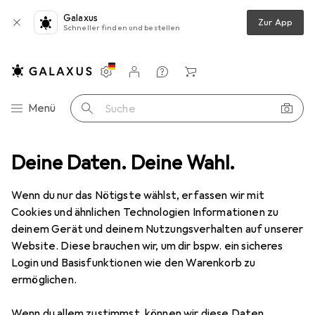
Galaxus
Zur App
Schneller finden und bestellen
Einstellungen
Kundenkonto
Vergleichslisten
Merklisten
Warenkorb
Navigation nach Kategorien
Menü
Suche
Stromversorgung
Deine Daten. Deine Wahl.
Ladegeräte
USB Kabel
LogiLink CU0012
Wenn du nur das Nötigste wählst, erfassen wir mit
Cookies und ähnlichen Technologien Informationen zu
3 Bilder
deinem Gerät und deinem Nutzungsverhalten auf unserer
Website. Diese brauchen wir, um dir bspw. ein sicheres
MENGENRABATT
Login und Basisfunktionen wie den Warenkorb zu
ermöglichen.
EUR
7,01
Spare
EUR
0,98
LogiLink
CU0012
Wenn du allem zustimmst, können wir diese Daten