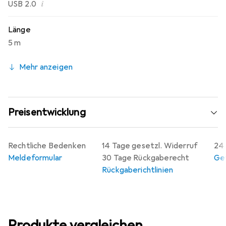
i
USB 2.0
Länge
5 m
Mehr anzeigen
Preisentwicklung
Rechtliche Bedenken
14 Tage gesetzl. Widerruf
24 
Meldeformular
30 Tage Rückgaberecht
Gew
Rückgaberichtlinien
Produkte vergleichen