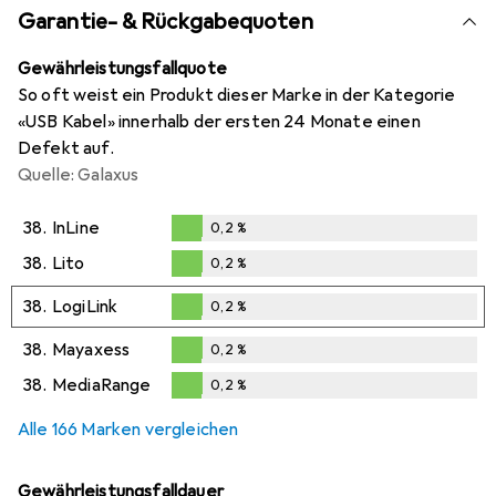
Garantie- & Rückgabequoten
Gewährleistungsfallquote
So oft weist ein Produkt dieser Marke in der Kategorie
«USB Kabel» innerhalb der ersten 24 Monate einen
Defekt auf.
Quelle: Galaxus
38.
InLine
0,2
%
0,2
%
38.
Lito
0,2
%
0,2
%
38.
LogiLink
0,2
%
0,2
%
38.
Mayaxess
0,2
%
0,2
%
38.
MediaRange
0,2
%
0,2
%
Alle 166 Marken vergleichen
Gewährleistungsfalldauer