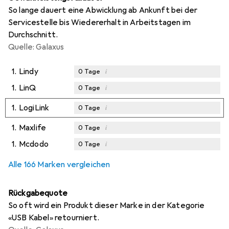
So lange dauert eine Abwicklung ab Ankunft bei der
Servicestelle bis Wiedererhalt in Arbeitstagen im
Durchschnitt.
Quelle: Galaxus
1.
Lindy
i
0
Tage
1.
LinQ
i
0
Tage
1.
LogiLink
i
0
Tage
1.
Maxlife
i
0
Tage
1.
Mcdodo
i
0
Tage
Alle 166 Marken vergleichen
Rückgabequote
So oft wird ein Produkt dieser Marke in der Kategorie
«USB Kabel» retourniert.