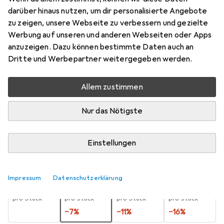
darüber hinaus nutzen, um dir personalisierte Angebote
5 m, USB 2.0
zu zeigen, unsere Webseite zu verbessern und gezielte
Preis in EUR inkl. MwSt.
Werbung auf unseren und anderen Webseiten oder Apps
anzuzeigen. Dazu können bestimmte Daten auch an
Bewertungen
Dritte und Werbepartner weitergegeben werden.
1
Allem zustimmen
Zwischen Sa, 22.8. und Mi, 26.8. geliefert
Nur das Nötigste
8 Stück bestellt
Benachrichtigen, wenn schneller verfügbar
Einstellungen
Lieferort angeben für genaue Lieferzeit
Impressum
Datenschutzerklärung
1 Stück
2 Stück
3 Stück
4 Stück
EUR
7,50
EUR
7,01
EUR
6,68
EUR
6,33
pro Stück
pro Stück
pro Stück
pro Stück
−
7
%
−
11
%
−
16
%