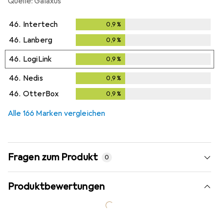
Quelle: Galaxus
46.
Intertech
0,9
%
0,9
%
46.
Lanberg
0,9
%
0,9
%
46.
LogiLink
0,9
%
0,9
%
46.
Nedis
0,9
%
0,9
%
46.
OtterBox
0,9
%
0,9
%
Alle 166 Marken vergleichen
Fragen zum Produkt
0
Produktbewertungen