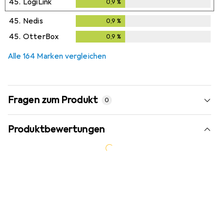
45.
LogiLink
0,9
%
0,9
%
45.
Nedis
0,9
%
0,9
%
45.
OtterBox
0,9
%
0,9
%
Alle 164 Marken vergleichen
Fragen zum Produkt
0
Produktbewertungen