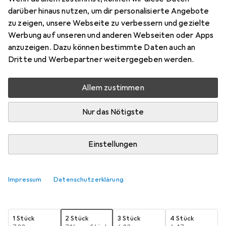
darüber hinaus nutzen, um dir personalisierte Angebote
5 m, USB 2.0
zu zeigen, unsere Webseite zu verbessern und gezielte
Preis in EUR inkl. MwSt.
Werbung auf unseren und anderen Webseiten oder Apps
anzuzeigen. Dazu können bestimmte Daten auch an
Schneller lieferbar
Dritte und Werbepartner weitergegeben werden.
Angebot für
EUR
11,90
Allem zustimmen
Bewertungen
Nur das Nötigste
Zwischen Di, 18.8. und Sa, 22.8. geliefert
Einstellungen
Mehr als 10 Stück an Lager beim Lieferanten
Benachrichtigen, wenn schneller verfügbar
Impressum
Datenschutzerklärung
Lieferort angeben für genaue Lieferzeit
1 Stück
2 Stück
3 Stück
4 Stück