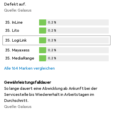
Defekt auf.
Quelle: Galaxus
35.
InLine
0,2
%
0,2
%
35.
Lito
0,2
%
0,2
%
35.
LogiLink
0,2
%
0,2
%
35.
Mayaxess
0,2
%
0,2
%
35.
MediaRange
0,2
%
0,2
%
Alle 164 Marken vergleichen
Gewährleistungsfalldauer
So lange dauert eine Abwicklung ab Ankunft bei der
Servicestelle bis Wiedererhalt in Arbeitstagen im
Durchschnitt.
Quelle: Galaxus