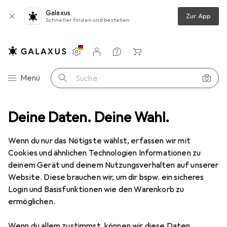
Galaxus
Zur App
Schneller finden und bestellen
Einstellungen
Kundenkonto
Vergleichslisten
Merklisten
Warenkorb
Navigation nach Kategorien
Menü
Suche
tromversorgung
Deine Daten. Deine Wahl.
Ladegeräte
USB Kabel
LogiLink CU0012B
Wenn du nur das Nötigste wählst, erfassen wir mit
Cookies und ähnlichen Technologien Informationen zu
4 Bilder
deinem Gerät und deinem Nutzungsverhalten auf unserer
Website. Diese brauchen wir, um dir bspw. ein sicheres
MENGENRABATT
Login und Basisfunktionen wie den Warenkorb zu
ermöglichen.
EUR
7,16
Spare
EUR
1,44
LogiLink
CU0012B
Wenn du allem zustimmst, können wir diese Daten