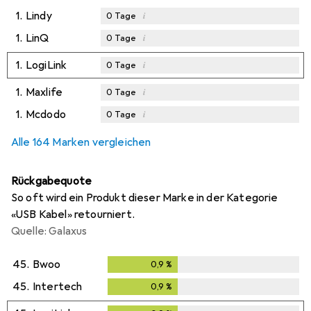
1.
Lindy
i
0
Tage
1.
LinQ
i
0
Tage
1.
LogiLink
i
0
Tage
1.
Maxlife
i
0
Tage
1.
Mcdodo
i
0
Tage
Alle 164 Marken vergleichen
Rückgabequote
So oft wird ein Produkt dieser Marke in der Kategorie
«USB Kabel» retourniert.
Quelle: Galaxus
45.
Bwoo
0,9
%
0,9
%
45.
Intertech
0,9
%
0,9
%