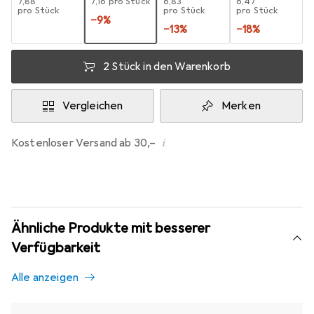
EUR
7,88
EUR
7,16
pro Stück
EUR
6,83
EUR
6,47
pro Stück
pro Stück
pro Stück
−
9
%
−
13
%
−
18
%
2 Stück in den Warenkorb
Vergleichen
Merken
i
Kostenloser Versand ab 30,–
Ähnliche Produkte mit besserer
Verfügbarkeit
Alle anzeigen