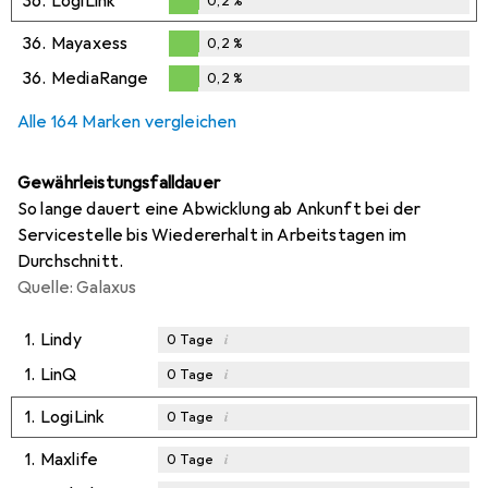
36.
LogiLink
0,2
%
0,2
%
36.
Mayaxess
0,2
%
0,2
%
36.
MediaRange
0,2
%
0,2
%
Alle 164 Marken vergleichen
Gewährleistungsfalldauer
So lange dauert eine Abwicklung ab Ankunft bei der
Servicestelle bis Wiedererhalt in Arbeitstagen im
Durchschnitt.
Quelle: Galaxus
1.
Lindy
i
0
Tage
1.
LinQ
i
0
Tage
1.
LogiLink
i
0
Tage
1.
Maxlife
i
0
Tage