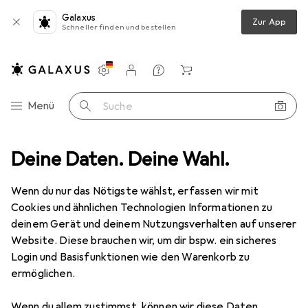
Galaxus
Zur App
Schneller finden und bestellen
Einstellungen
Kundenkonto
Vergleichslisten
Merklisten
Warenkorb
Navigation nach Kategorien
Menü
Suche
Stromversorgung
Deine Daten. Deine Wahl.
Ladegeräte
USB Kabel
LogiLink CU0144
Wenn du nur das Nötigste wählst, erfassen wir mit
Cookies und ähnlichen Technologien Informationen zu
14 Bilder
deinem Gerät und deinem Nutzungsverhalten auf unserer
Website. Diese brauchen wir, um dir bspw. ein sicheres
MENGENRABATT
Login und Basisfunktionen wie den Warenkorb zu
ermöglichen.
EUR
9,53
Spare
EUR
1,52
LogiLink
CU0144
Wenn du allem zustimmst, können wir diese Daten