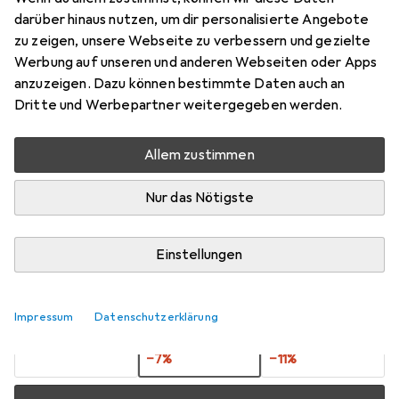
darüber hinaus nutzen, um dir personalisierte Angebote
1 m, USB 2.0
zu zeigen, unsere Webseite zu verbessern und gezielte
Preis in EUR inkl. MwSt.
Werbung auf unseren und anderen Webseiten oder Apps
anzuzeigen. Dazu können bestimmte Daten auch an
Bewertungen
Dritte und Werbepartner weitergegeben werden.
Allem zustimmen
Zwischen Di, 25.8. und Do, 27.8. geliefert
Nur das Nötigste
3 Stück bestellt
Benachrichtigen, wenn schneller verfügbar
Einstellungen
Lieferort angeben für genaue Lieferzeit
Impressum
Datenschutzerklärung
1 Stück
2 Stück
3 Stück
EUR
10,29
pro Stück
EUR
9,53
pro Stück
EUR
9,18
pro Stück
−
7
%
−
11
%