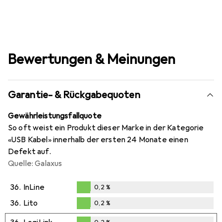
Bewertungen & Meinungen
Garantie- & Rückgabequoten
Gewährleistungsfallquote
So oft weist ein Produkt dieser Marke in der Kategorie
«USB Kabel» innerhalb der ersten 24 Monate einen
Defekt auf.
Quelle: Galaxus
36.
InLine
0,2
%
0,2
%
36.
Lito
0,2
%
0,2
%