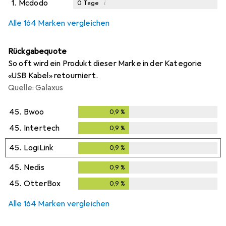
1.
Mcdodo
i
0
Tage
Alle 164 Marken vergleichen
Rückgabequote
So oft wird ein Produkt dieser Marke in der Kategorie
«USB Kabel» retourniert.
Quelle: Galaxus
45.
Bwoo
0,9
%
0,9
%
45.
Intertech
0,9
%
0,9
%
45.
LogiLink
0,9
%
0,9
%
45.
Nedis
0,9
%
0,9
%
45.
OtterBox
0,9
%
0,9
%
Alle 164 Marken vergleichen