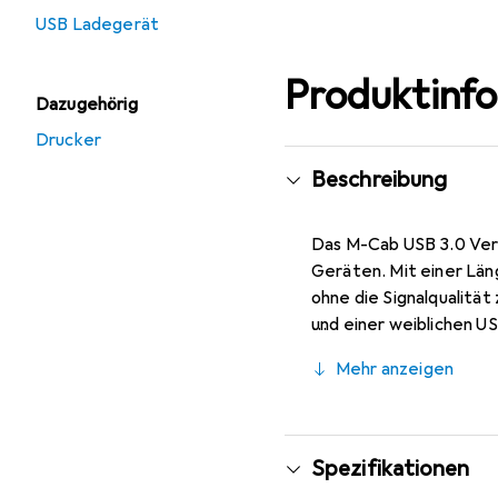
USB Ladegerät
Produktinf
Dazugehörig
Drucker
Beschreibung
Das M-Cab USB 3.0 Verl
Geräten. Mit einer Län
ohne die Signalqualität
und einer weiblichen U
die eine maximale Date
Mehr anzeigen
und die Verwendung von
Verbindung. Das Kabel i
es im Büro, zu Hause o
Spezifikationen