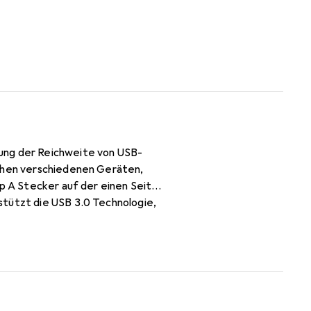
ung der Reichweite von USB-
schen verschiedenen Geräten,
yp A Stecker auf der einen Seite
stützt die USB 3.0 Technologie,
licht. Die doppelte Isolierung
ür eine langlebige und stabile
ne Vielzahl von Anwendungen, sei