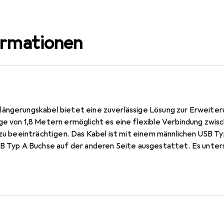
ormationen
ängerungskabel bietet eine zuverlässige Lösung zur Erweiter
ge von 1,8 Metern ermöglicht es eine flexible Verbindung zwi
 zu beeinträchtigen. Das Kabel ist mit einem männlichen USB T
SB Typ A Buchse auf der anderen Seite ausgestattet. Es unter
nübertragungsrate von bis zu 5000 Megabit pro Sekunde ermög
 hochwertigen Materialien, wie vergoldeten Steckern, sorgen f
st in einem schlichten Schwarz gehalten und eignet sich für ei
der unterwegs.