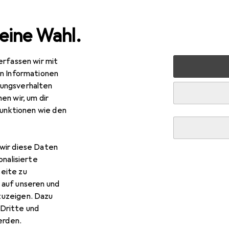
eine Wahl.
erfassen wir mit
 Multimedia
Peripherie
Stromversorgung
Ladegerät
en Informationen
ungsverhalten
en wir, um dir
funktionen wie den
wir diese Daten
onalisierte
eite zu
 auf unseren und
zuzeigen. Dazu
Dritte und
rden.