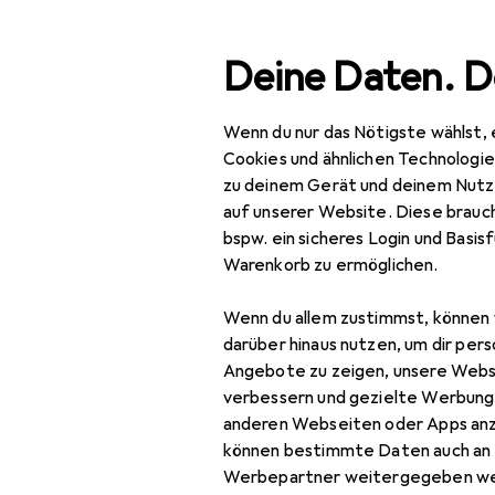
Suche
Deine Daten. D
Wenn du nur das Nötigste wählst, 
Navigation nach Kategorien
Gesamtsortiment
IT +
Gesamtsortiment
Cookies und ähnlichen Technologi
zu deinem Gerät und deinem Nutz
IT + Multimedia
auf unserer Website. Diese brauch
bspw. ein sicheres Login und Basis
Peripherie
Warenkorb zu ermöglichen.
Stromversorgung
Wenn du allem zustimmst, können 
Ladegeräte
darüber hinaus nutzen, um dir pers
Angebote zu zeigen, unsere Webs
Auto Adapter
verbessern und gezielte Werbung
anderen Webseiten oder Apps an
Universalladegerät
können bestimmte Daten auch an 
USB Kabel
Werbepartner weitergegeben we