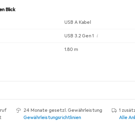
n Blick
USB A Kabel
i
USB 3.2 Gen 1
1.80 m
ruf
24 Monate gesetzl. Gewährleistung
1 zusät
t
Gewährleistungsrichtlinien
Alle An