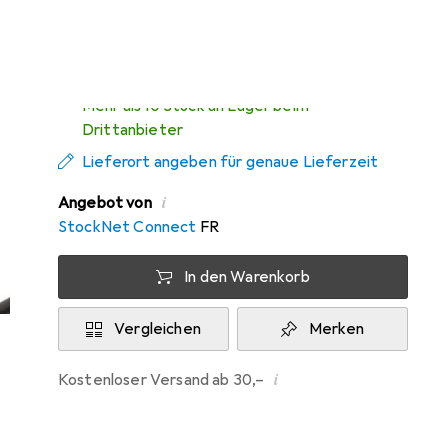
Zwischen Do, 13.8. und Mo, 17.8. geliefert
Mehr als 10 Stück an Lager beim
Drittanbieter
Lieferort angeben für genaue Lieferzeit
i
Angebot von
StockNet Connect
FR
In den Warenkorb
Vergleichen
Merken
i
Kostenloser Versand ab 30,–