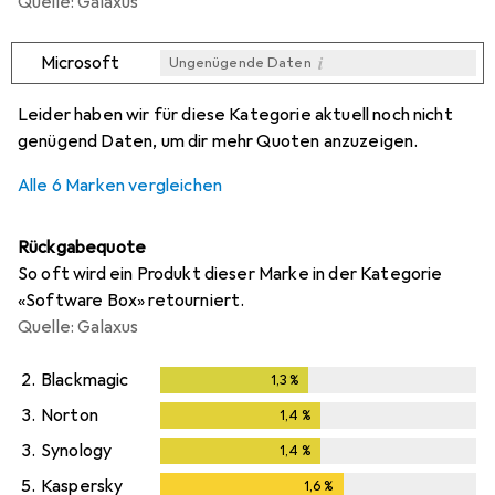
Quelle: Galaxus
i
Microsoft
Ungenügende Daten
i
i
i
i
Ungenügende Daten
Ungenügende Daten
Ungenügende Daten
Ungenügende Daten
Leider haben wir für diese Kategorie aktuell noch nicht
genügend Daten, um dir mehr Quoten anzuzeigen.
Alle 6 Marken vergleichen
Rückgabequote
So oft wird ein Produkt dieser Marke in der Kategorie
«Software Box» retourniert.
Quelle: Galaxus
2.
Blackmagic
1,3
%
1,3
%
3.
Norton
1,4
%
1,4
%
3.
Synology
1,4
%
1,4
%
5.
Kaspersky
1,6
%
1,6
%