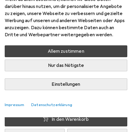
1Year
darüber hinaus nutzen, um dir personalisierte Angebote
zu zeigen, unsere Webseite zu verbessern und gezielte
1 User, 12 Monate
Werbung auf unseren und anderen Webseiten oder Apps
Preis in EUR inkl. MwSt.
anzuzeigen. Dazu können bestimmte Daten auch an
Dritte und Werbepartner weitergegeben werden.
Marke
Bewertungen
Mehr von Microsoft
Allem zustimmen
Nur das Nötigste
Zwischen Fr, 14.8. und Di, 18.8. geliefert
Mehr als 10 Stück an Lager beim Drittanbieter
Einstellungen
Lieferort angeben für genaue Lieferzeit
i
Angebot von
elnavi
DE
Impressum
Datenschutzerklärung
In den Warenkorb