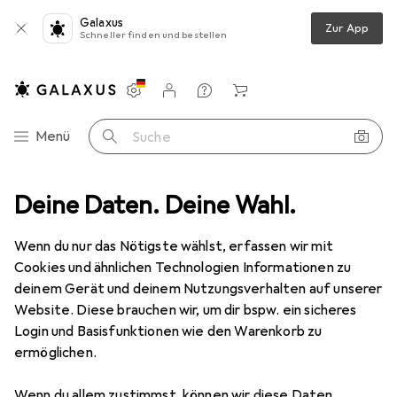
Galaxus
Zur App
Schneller finden und bestellen
Einstellungen
Kundenkonto
Vergleichslisten
Merklisten
Warenkorb
Navigation nach Kategorien
Menü
Suche
SA Step Up Academic 1License Core CAL UTD User CAL +Services 1Year
Deine Daten. Deine Wahl.
Wenn du nur das Nötigste wählst, erfassen wir mit
Cookies und ähnlichen Technologien Informationen zu
1 Bild
deinem Gerät und deinem Nutzungsverhalten auf unserer
EUR
34,18
Website. Diese brauchen wir, um dir bspw. ein sicheres
Microsoft
MS OVS-F Enterprise CAL
Login und Basisfunktionen wie den Warenkorb zu
ermöglichen.
All Lng SA Step Up Academic 1License
Core CAL UTD User CAL +Services
Wenn du allem zustimmst, können wir diese Daten