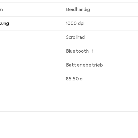
rm
Beidhändig
sung
1000 dpi
Scrollrad
i
Bluetooth
Batteriebetrieb
85.50 g