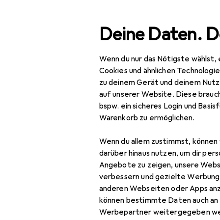
Suche
Deine Daten. D
Wenn du nur das Nötigste wählst, 
Navigation nach Kategorien
Gesamtsortiment
IT +
Gesamtsortiment
Cookies und ähnlichen Technologi
zu deinem Gerät und deinem Nutz
IT + Multimedia
auf unserer Website. Diese brauch
bspw. ein sicheres Login und Basis
Peripherie
Warenkorb zu ermöglichen.
Mäuse + Tastaturen
Wenn du allem zustimmst, können 
Keycaps
darüber hinaus nutzen, um dir pers
Angebote zu zeigen, unsere Webs
Maus
verbessern und gezielte Werbung
anderen Webseiten oder Apps an
Maus + Tastatur
können bestimmte Daten auch an 
Zubehör
Werbepartner weitergegeben we