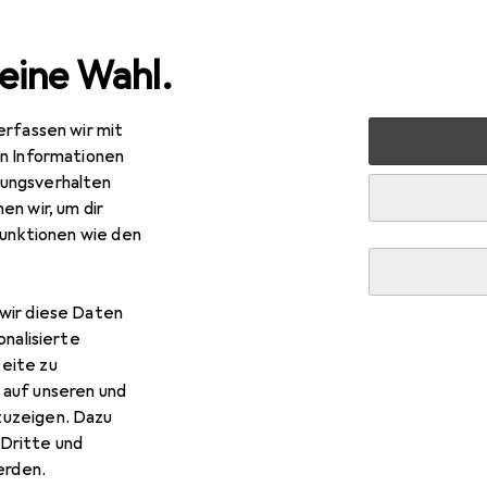
eine Wahl.
erfassen wir mit
 Multimedia
Peripherie
Mäuse + Tastaturen
Maus
en Informationen
ungsverhalten
en wir, um dir
funktionen wie den
wir diese Daten
onalisierte
eite zu
 auf unseren und
zuzeigen. Dazu
Dritte und
rden.