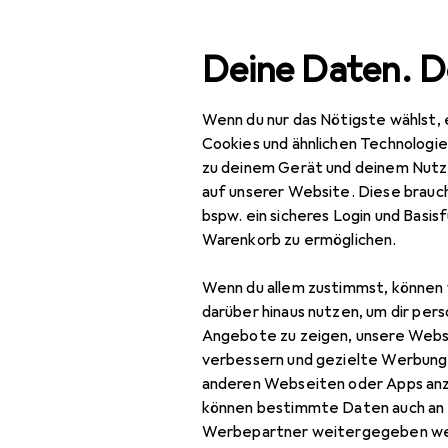
Suche
Deine Daten. D
Wenn du nur das Nötigste wählst, 
Navigation nach Kategorien
Gesamtsortiment
IT +
Gesamtsortiment
Cookies und ähnlichen Technologi
zu deinem Gerät und deinem Nutz
IT + Multimedia
auf unserer Website. Diese brauch
bspw. ein sicheres Login und Basis
Peripherie
Warenkorb zu ermöglichen.
Stromversorgung
Wenn du allem zustimmst, können 
Batterien + Akkus
darüber hinaus nutzen, um dir pers
Angebote zu zeigen, unsere Webs
Akku Ladegerät
verbessern und gezielte Werbung
anderen Webseiten oder Apps an
Batterie Zubehör
können bestimmte Daten auch an 
Batterien + Akkus
Werbepartner weitergegeben we