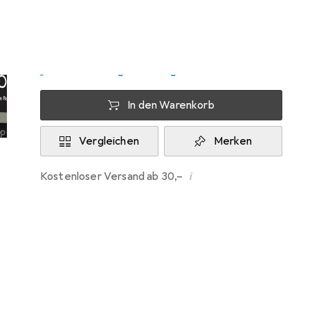
Mo, 10.8. geliefert
Nur 2 Stück an Lager
Lieferort angeben für genaue Lieferzeit
In den Warenkorb
Vergleichen
Merken
i
Kostenloser Versand ab 30,–