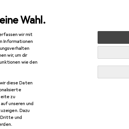
eine Wahl.
erfassen wir mit
 Multimedia
Peripherie
Stromversorgung
Batterien 
en Informationen
ungsverhalten
en wir, um dir
funktionen wie den
wir diese Daten
onalisierte
eite zu
 auf unseren und
zuzeigen. Dazu
Dritte und
rden.