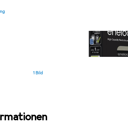
ung
1 Bild
ormationen