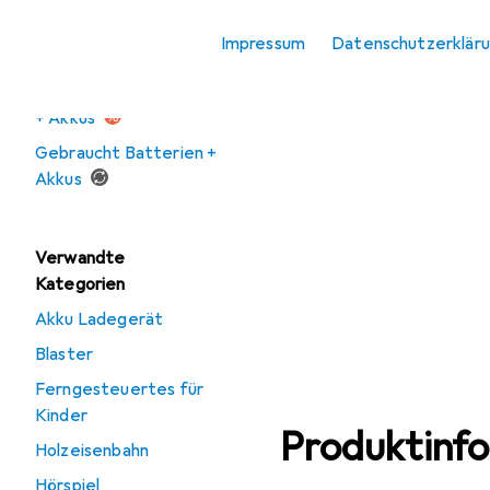
Impressum
Datenschutzerklär
Angebote
Ausverkauf Batterien
+ Akkus
Gebraucht Batterien +
Akkus
Verwandte
Kategorien
Akku Ladegerät
Blaster
Ferngesteuertes für
Kinder
Produktinf
Holzeisenbahn
Hörspiel