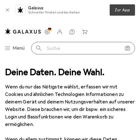
Galaxus
Zur App
Schneller finden und bestellen
Einstellungen
Kundenkonto
Vergleichslisten
Merklisten
Warenkorb
Navigation nach Kategorien
Menü
Suche
media
Deine Daten. Deine Wahl.
Peripherie
Displays
Monitor
Philips 241E1SCA/00
Wenn du nur das Nötigste wählst, erfassen wir mit
Cookies und ähnlichen Technologien Informationen zu
16 Bilder
deinem Gerät und deinem Nutzungsverhalten auf unserer
Website. Diese brauchen wir, um dir bspw. ein sicheres
EUR
116,77
Login und Basisfunktionen wie den Warenkorb zu
Philips
241E1SCA/00
ermöglichen.
1920 x 1080 Pixel, 23.60"
Wenn du allem zustimmst, können wir diese Daten