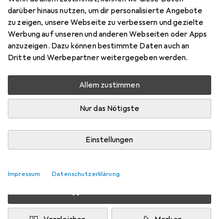
Preis in EUR inkl. MwSt.
darüber hinaus nutzen, um dir personalisierte Angebote
zu zeigen, unsere Webseite zu verbessern und gezielte
Produktdatenblatt
Werbung auf unseren und anderen Webseiten oder Apps
anzuzeigen. Dazu können bestimmte Daten auch an
Schneller lieferbar
Dritte und Werbepartner weitergegeben werden.
Angebot für
EUR
149,–
Allem zustimmen
Marke
Bewertungen
Mehr von Philips
34
Nur das Nötigste
Zwischen Mo, 10.8. und Di, 11.8. geliefert
Einstellungen
Nur 3 Stück an Lager beim Lieferanten
Lieferort angeben für genaue Lieferzeit
Impressum
Datenschutzerklärung
In den Warenkorb