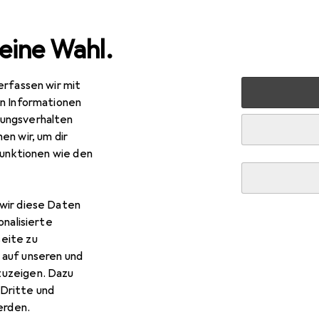
eine Wahl.
erfassen wir mit
Primewire SAT Kabel HDTV 90° gewinkelt - Premium SAT K
en Informationen
ungsverhalten
en wir, um dir
funktionen wie den
wir diese Daten
onalisierte
eite zu
 auf unseren und
zuzeigen. Dazu
Dritte und
rden.