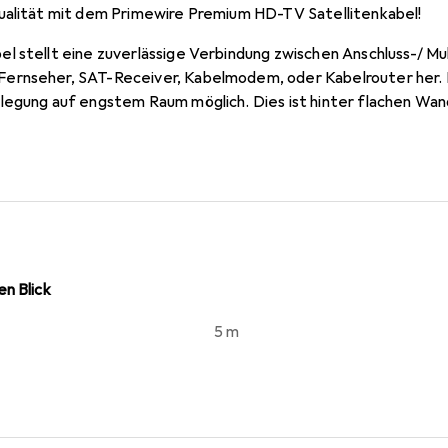
ualität mit dem Primewire Premium HD-TV Satellitenkabel!
l stellt eine zuverlässige Verbindung zwischen Anschluss-/ M
ernseher, SAT-Receiver, Kabelmodem, oder Kabelrouter her.
rlegung auf engstem Raum möglich. Dies ist hinter flachen W
eng an der Wand stehen.
n Blick
5 m