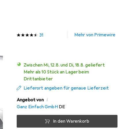
135 dB, SAT Kabel
Preis in EUR inkl. MwSt.
Marke
Bewertungen
Mehr von Primewire
31
Zwischen Mi, 12.8. und Di, 18.8. geliefert
Mehr als 10 Stück an Lager beim
Drittanbieter
Lieferort angeben für genaue Lieferzeit
i
Angebot von
Ganz Einfach GmbH
DE
In den Warenkorb