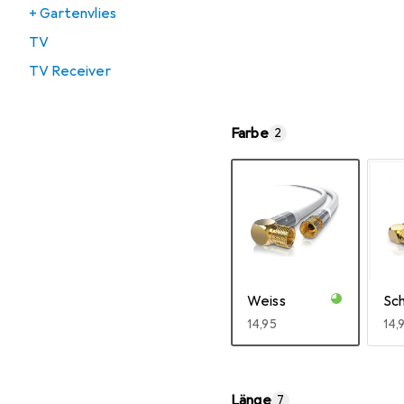
+ Gartenvlies
TV
TV Receiver
Farbe
2
Weiss
Sc
EUR
14,95
EU
14,
Mehr anzeigen
Länge
7