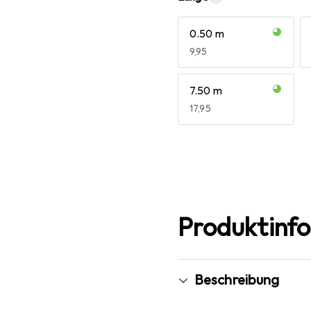
0.50 m
EUR
9,95
7.50 m
EUR
17,95
Mehr anzeigen
Produktinf
Beschreibung