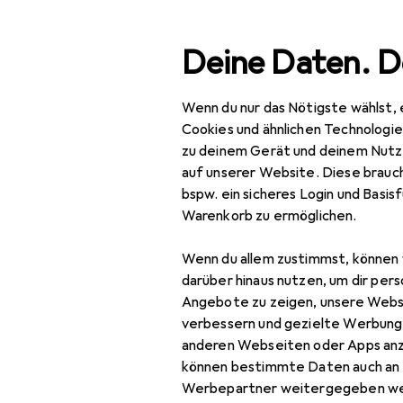
Suche
Deine Daten. D
Wenn du nur das Nötigste wählst, 
Navigation nach Kategorien
TV + Heimkino
TV Empfangstechnik
Antennenkabel
Gesamtsortiment
Cookies und ähnlichen Technologi
zu deinem Gerät und deinem Nutz
IT + Multimedia
auf unserer Website. Diese brauch
bspw. ein sicheres Login und Basis
TV + Heimkino
Warenkorb zu ermöglichen.
TV Empfangstechnik
Wenn du allem zustimmst, können 
Antennenkabel
darüber hinaus nutzen, um dir pers
Angebote zu zeigen, unsere Webs
CI Modul + Pay TV
verbessern und gezielte Werbung
anderen Webseiten oder Apps an
LNB
können bestimmte Daten auch an 
SAT Spiegel + SAT
Werbepartner weitergegeben we