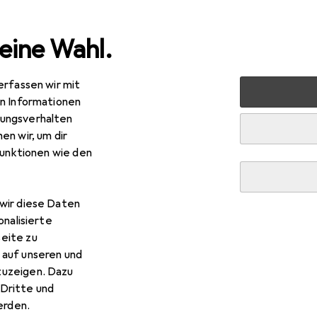
eine Wahl.
erfassen wir mit
Primewire SAT Kabel HDTV 90° gewinkelt - Premium SAT K
en Informationen
ungsverhalten
en wir, um dir
funktionen wie den
wir diese Daten
onalisierte
eite zu
 auf unseren und
zuzeigen. Dazu
Dritte und
rden.