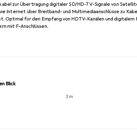
kabel zur Übertragung digitaler SD/HD-TV-Signale von Satell
wie Internet über Breitband- und Multimediaanschlüsse zu Kab
t. Optimal für den Empfang von HDTV-Kanälen und digitalem F
rn mit F-Anschlüssen.
n Blick
3 m