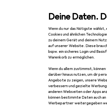
Suche
Deine Daten. D
Wenn du nur das Nötigste wählst, 
Navigation nach Kategorien
TV + Heimkino
TV Empfangstechnik
Antennenkabel
Gesamtsortiment
Cookies und ähnlichen Technologi
zu deinem Gerät und deinem Nutz
IT + Multimedia
auf unserer Website. Diese brauch
bspw. ein sicheres Login und Basis
TV + Heimkino
Warenkorb zu ermöglichen.
TV Empfangstechnik
Wenn du allem zustimmst, können 
Antennenkabel
darüber hinaus nutzen, um dir pers
Angebote zu zeigen, unsere Webs
CI Modul + Pay TV
verbessern und gezielte Werbung
anderen Webseiten oder Apps an
LNB
können bestimmte Daten auch an 
SAT Spiegel + SAT
Werbepartner weitergegeben we