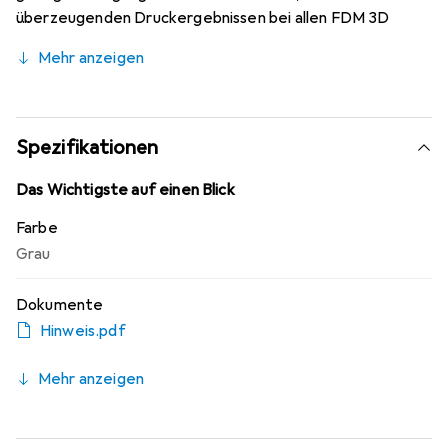
überzeugenden Druckergebnissen bei allen FDM 3D
Druckern führt. Jede Spule ist in einem hochwertigen
Mehr anzeigen
Beutel verschweisst.
Spezifikationen
Das Wichtigste auf einen Blick
Farbe
Grau
Dokumente
Hinweis.pdf
Mehr anzeigen