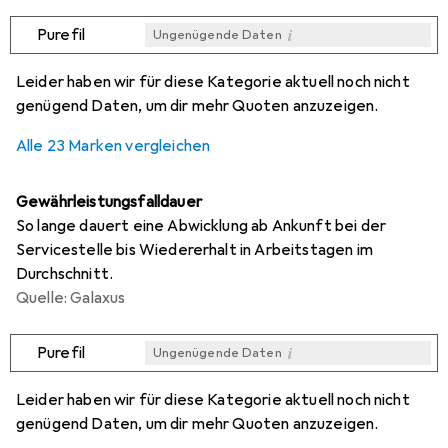
i
Purefil
Ungenügende Daten
i
i
i
i
Ungenügende Daten
Ungenügende Daten
Ungenügende Daten
Ungenügende Daten
Leider haben wir für diese Kategorie aktuell noch nicht
genügend Daten, um dir mehr Quoten anzuzeigen.
Alle 23 Marken vergleichen
Gewährleistungsfalldauer
So lange dauert eine Abwicklung ab Ankunft bei der
Servicestelle bis Wiedererhalt in Arbeitstagen im
Durchschnitt.
Quelle: Galaxus
i
Purefil
Ungenügende Daten
i
i
i
i
Ungenügende Daten
Ungenügende Daten
Ungenügende Daten
Ungenügende Daten
Leider haben wir für diese Kategorie aktuell noch nicht
genügend Daten, um dir mehr Quoten anzuzeigen.