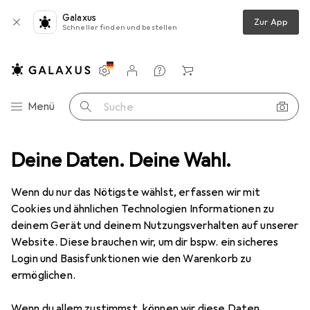
Galaxus
Zur App
Schneller finden und bestellen
Einstellungen
Kundenkonto
Vergleichslisten
Merklisten
Warenkorb
Navigation nach Kategorien
Menü
Suche
er + Scanner
Deine Daten. Deine Wahl.
Drucken
3D
3D Filament
Purefil Filament
Wenn du nur das Nötigste wählst, erfassen wir mit
Cookies und ähnlichen Technologien Informationen zu
3 Bilder
deinem Gerät und deinem Nutzungsverhalten auf unserer
Website. Diese brauchen wir, um dir bspw. ein sicheres
EUR
27,90
Login und Basisfunktionen wie den Warenkorb zu
Purefil
Filament
ermöglichen.
ABS, 1.75 mm, 1000 g
Wenn du allem zustimmst, können wir diese Daten