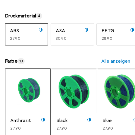
Druckmaterial
4
ABS
ASA
PETG
EUR
27,90
EUR
30,90
EUR
28,90
Farbe
Alle anzeigen
13
Anthrazit
Black
Blue
EUR
27,90
EUR
27,90
EUR
27,90