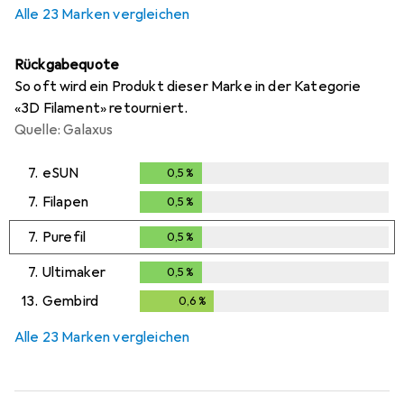
Alle 23 Marken vergleichen
Rückgabequote
So oft wird ein Produkt dieser Marke in der Kategorie
«3D Filament» retourniert.
Quelle: Galaxus
7.
eSUN
0,5
%
0,5
%
7.
Filapen
0,5
%
0,5
%
7.
Purefil
0,5
%
0,5
%
7.
Ultimaker
0,5
%
0,5
%
13.
Gembird
0,6
%
0,6
%
Alle 23 Marken vergleichen