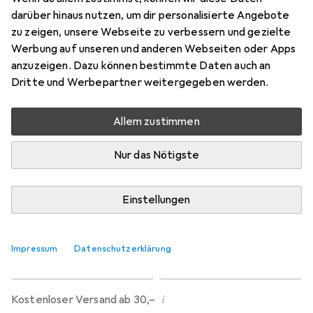
Preis in EUR inkl. MwSt.
darüber hinaus nutzen, um dir personalisierte Angebote
zu zeigen, unsere Webseite zu verbessern und gezielte
Marke
Bewertungen
Werbung auf unseren und anderen Webseiten oder Apps
Mehr von Purefil
3092
anzuzeigen. Dazu können bestimmte Daten auch an
Dritte und Werbepartner weitergegeben werden.
Zwischen Mo, 17.8. und Mo, 24.8. geliefert
Allem zustimmen
Mehr als 10 Stück an Lager beim Lieferanten
Benachrichtigen, wenn schneller verfügbar
Nur das Nötigste
Lieferort angeben für genaue Lieferzeit
Einstellungen
In den Warenkorb
Impressum
Datenschutzerklärung
Vergleichen
Merken
i
Kostenloser Versand ab 30,–