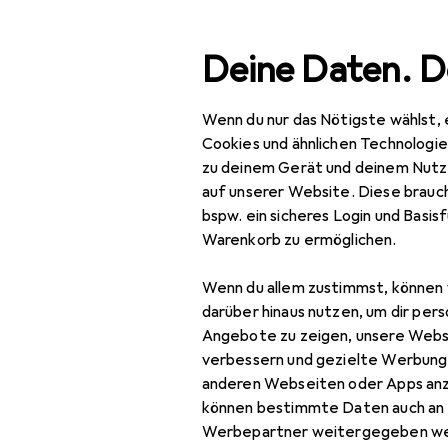
Suche
Deine Daten. D
Wenn du nur das Nötigste wählst, 
Navigation nach Kategorien
Gesamtsortiment
IT +
Gesamtsortiment
Cookies und ähnlichen Technologi
zu deinem Gerät und deinem Nutz
IT + Multimedia
auf unserer Website. Diese brauch
bspw. ein sicheres Login und Basis
Peripherie
Warenkorb zu ermöglichen.
Drucker + Scanner
Wenn du allem zustimmst, können 
Drucken
darüber hinaus nutzen, um dir pers
Angebote zu zeigen, unsere Webs
3D
verbessern und gezielte Werbung
anderen Webseiten oder Apps an
3D Drucker
können bestimmte Daten auch an 
3D Drucker Zubehör
Werbepartner weitergegeben we