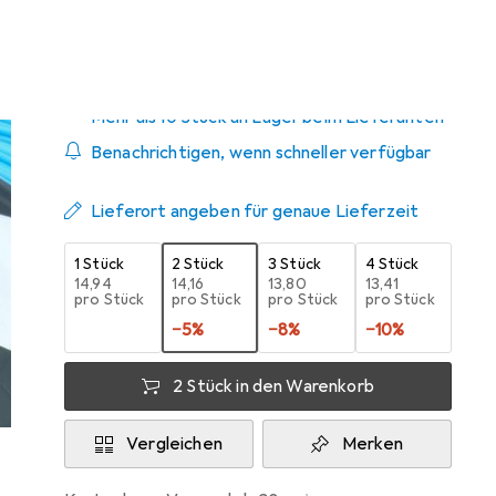
Zwischen Mo, 17.8. und Mo, 24.8. geliefert
Mehr als 10 Stück an Lager beim Lieferanten
Benachrichtigen, wenn schneller verfügbar
Lieferort angeben für genaue Lieferzeit
1 Stück
2 Stück
3 Stück
4 Stück
EUR
14,94
EUR
14,16
EUR
13,80
EUR
13,41
pro Stück
pro Stück
pro Stück
pro Stück
−
5
%
−
8
%
−
10
%
2 Stück in den Warenkorb
Vergleichen
Merken