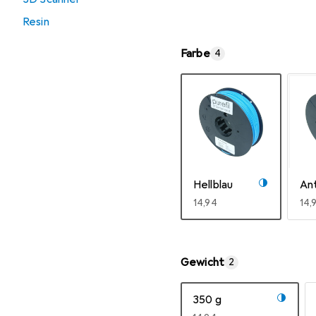
Resin
Farbe
4
Hellblau
Ant
EUR
14,94
EU
14,
Mehr anzeigen
Gewicht
2
350 g