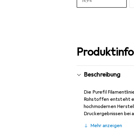
EUR
14,94
Mehr anzeigen
Produktinf
Beschreibung
Die Purefil Filamentli
Rohstoffen entsteht ei
hochmodernen Herstell
Druckergebnissen bei a
PLA Filament beziehung
Mehr anzeigen
nötig sind, welche sich 