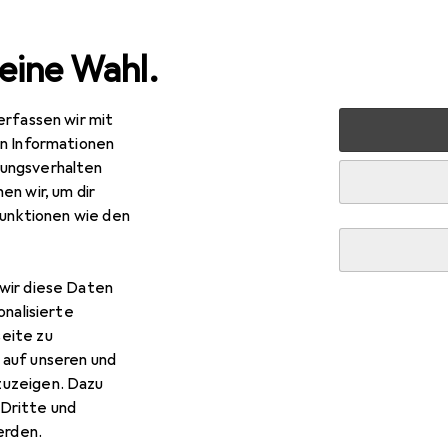
eine Wahl.
erfassen wir mit
 Multimedia
Peripherie
Drucker + Scanner
Drucken
en Informationen
ungsverhalten
en wir, um dir
funktionen wie den
wir diese Daten
onalisierte
eite zu
 auf unseren und
zuzeigen. Dazu
Dritte und
rden.