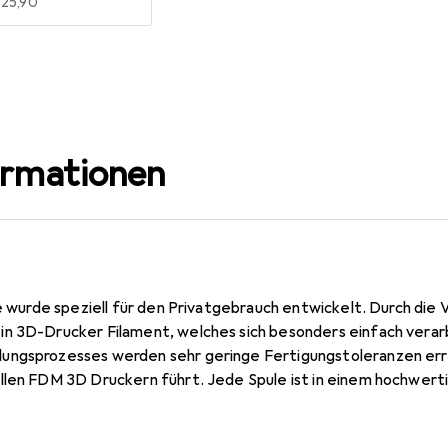
EUR
25,90
ormationen
nie wurde speziell für den Privatgebrauch entwickelt. Durch d
n 3D-Drucker Filament, welches sich besonders einfach verarbe
ungsprozesses werden sehr geringe Fertigungstoleranzen err
llen FDM 3D Druckern führt. Jede Spule ist in einem hochwer
sweise Polylactid ist prinzipiell biologisch abbaubar, wobei 
in der Regel nur bei industriellen Kompostieranlagen finden lass