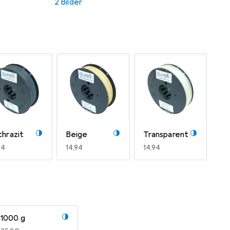
2 Bilder
hrazit
Beige
Transparent
R
94
EUR
14,94
EUR
14,94
1000 g