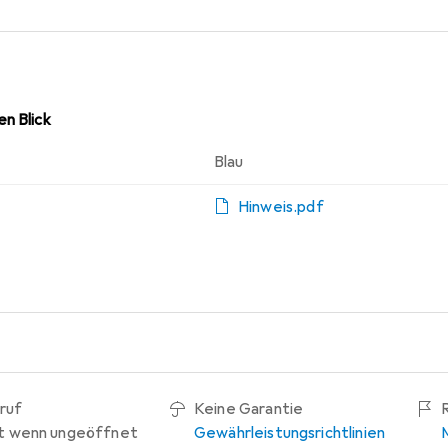
t. Kein PLA Filament oder gedruckte Teile aus PLA sollten d
n Blick
Blau
Hinweis.pdf
ruf
Keine Garantie
t wenn ungeöffnet
Gewährleistungsrichtlinien