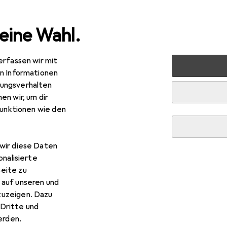
eine Wahl.
erfassen wir mit
 Multimedia
Peripherie
Drucker + Scanner
Drucken
en Informationen
ungsverhalten
en wir, um dir
funktionen wie den
wir diese Daten
onalisierte
eite zu
 auf unseren und
zuzeigen. Dazu
Dritte und
rden.