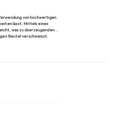
ie Verwendung von hochwertigen
iten lässt. Mittels eines
eicht, was zu überzeugenden
igen Beutel verschweisst.