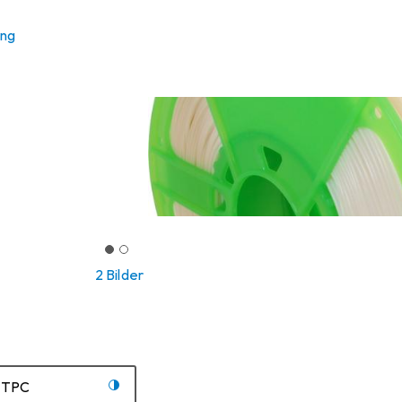
ung
2 Bilder
TPC