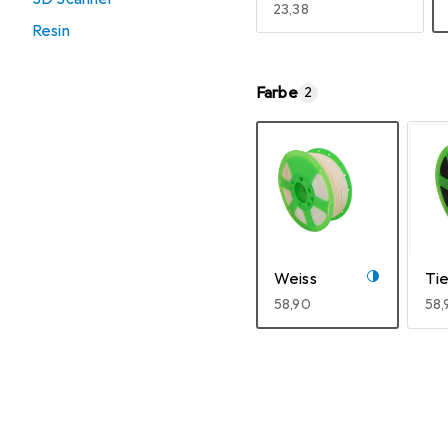
EUR
23,38
Resin
Mehr anzeigen
Farbe
2
Weiss
Ti
EUR
58,90
EU
58,
Mehr anzeigen