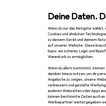
Suche
Deine Daten. D
Wenn du nur das Nötigste wählst, 
Navigation nach Kategorien
Gesamtsortiment
IT +
Gesamtsortiment
Cookies und ähnlichen Technologi
zu deinem Gerät und deinem Nutz
IT + Multimedia
auf unserer Website. Diese brauch
bspw. ein sicheres Login und Basis
Peripherie
Warenkorb zu ermöglichen.
Drucker + Scanner
Wenn du allem zustimmst, können 
Drucken
darüber hinaus nutzen, um dir pers
Angebote zu zeigen, unsere Webs
3D
verbessern und gezielte Werbung
anderen Webseiten oder Apps an
3D Drucker
können bestimmte Daten auch an 
3D Drucker Zubehör
Werbepartner weitergegeben we