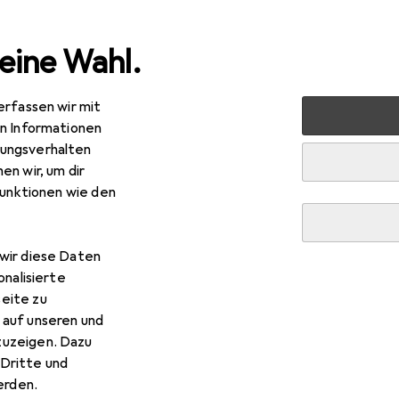
eine Wahl.
erfassen wir mit
 Multimedia
Netzwerk
Server + Zubehör
Serverschr
en Informationen
ungsverhalten
en wir, um dir
funktionen wie den
wir diese Daten
onalisierte
eite zu
 auf unseren und
zuzeigen. Dazu
Dritte und
rden.