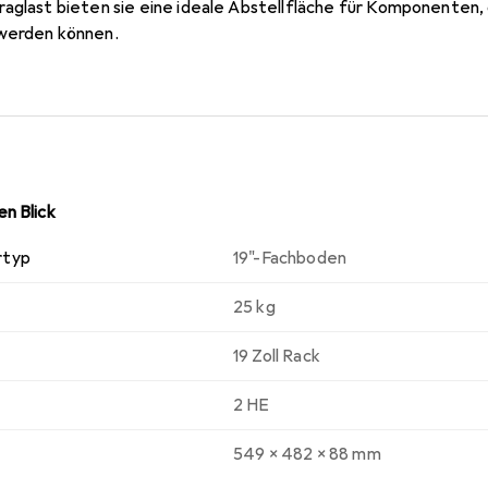
aglast bieten sie eine ideale Abstellfläche für Komponenten, 
 werden können.
n Blick
rtyp
19"-Fachboden
25 kg
19 Zoll Rack
2 HE
549 x 482 x 88 mm