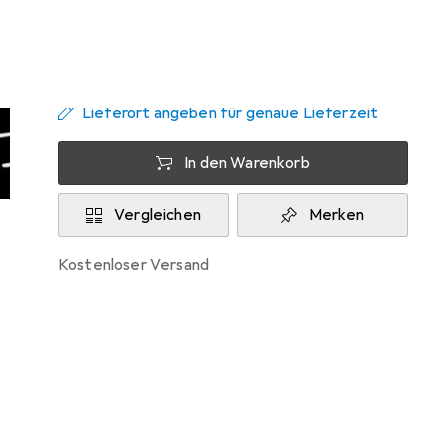
Zwischen Di, 11.8. und Mi, 12.8. geliefert
Mehr als 10 Stück an Lager beim Lieferanten
Lieferort angeben für genaue Lieferzeit
In den Warenkorb
Vergleichen
Merken
kostenloser Versand