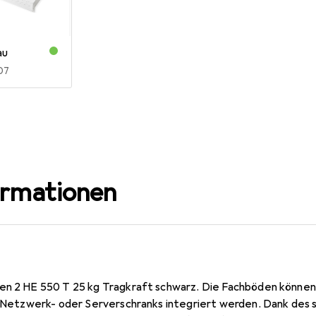
au
R
07
ormationen
en 2 HE 550 T 25 kg Tragkraft schwarz. Die Fachböden können 
9" Netzwerk- oder Serverschranks integriert werden. Dank des s