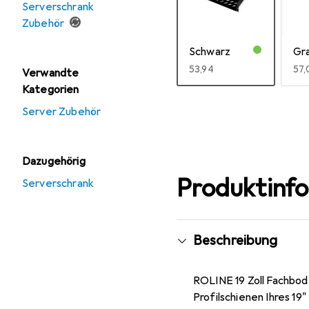
Serverschrank
Zubehör
Schwarz
Gr
EUR
53,94
EU
57,
Verwandte
Kategorien
Mehr anzeigen
Server Zubehör
Dazugehörig
Produktinf
Serverschrank
Beschreibung
ROLINE 19 Zoll Fachbod
Profilschienen Ihres 1