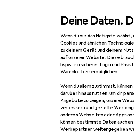
Suche
Deine Daten. D
Wenn du nur das Nötigste wählst, 
Navigation nach Kategorien
Gesamtsortiment
IT +
Gesamtsortiment
Cookies und ähnlichen Technologi
zu deinem Gerät und deinem Nutz
IT + Multimedia
auf unserer Website. Diese brauch
bspw. ein sicheres Login und Basis
Netzwerk
Warenkorb zu ermöglichen.
Server + Zubehör
Wenn du allem zustimmst, können 
Cartridge
darüber hinaus nutzen, um dir pers
Angebote zu zeigen, unsere Webs
Druckerserver
verbessern und gezielte Werbung
anderen Webseiten oder Apps an
Firewall
können bestimmte Daten auch an 
Server
Werbepartner weitergegeben we