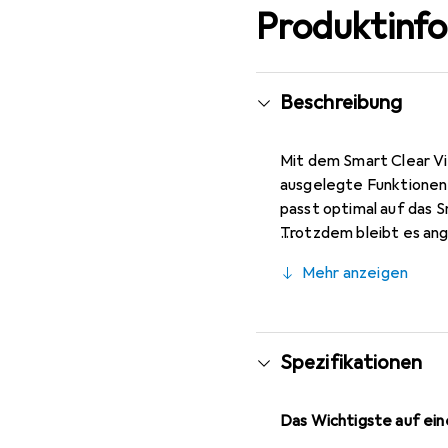
Produktinf
Beschreibung
Mit dem Smart Clear Vi
ausgelegte Funktionen 
passt optimal auf das 
Trotzdem bleibt es ang
oder eingehende Anrufe
Mehr anzeigen
und Funktion mit robus
Spezifikationen
Das Wichtigste auf eine