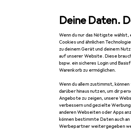
Suche
Deine Daten. D
Wenn du nur das Nötigste wählst, 
Navigation nach Kategorien
Gesamtsortiment
IT + Multimedia
Smart
Gesamtsortiment
Cookies und ähnlichen Technologi
zu deinem Gerät und deinem Nutz
IT + Multimedia
auf unserer Website. Diese brauch
bspw. ein sicheres Login und Basis
Smartphones +
Warenkorb zu ermöglichen.
Tablets
Wenn du allem zustimmst, können 
Smartphone
darüber hinaus nutzen, um dir pers
Zubehör
Angebote zu zeigen, unsere Webs
Smartphone Schutz
verbessern und gezielte Werbung
anderen Webseiten oder Apps an
Handykette
können bestimmte Daten auch an 
Werbepartner weitergegeben we
Smartphone Hülle