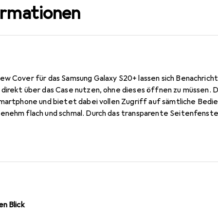
ormationen
ew Cover für das Samsung Galaxy S20+ lassen sich Benachricht
direkt über das Case nutzen, ohne dieses öffnen zu müssen. 
Smartphone und bietet dabei vollen Zugriff auf sämtliche Bed
enehm flach und schmal. Durch das transparente Seitenfenste
 nicht nur sehen, sondern auch darauf reagieren. Das Smart C
tem Schutz.
n Blick