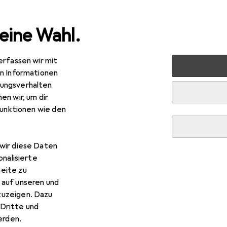
eine Wahl.
erfassen wir mit
phones + Tablets
Smartphone Zubehör
Smartphone Sc
en Informationen
ungsverhalten
en wir, um dir
funktionen wie den
wir diese Daten
onalisierte
eite zu
 auf unseren und
zuzeigen. Dazu
Dritte und
rden.