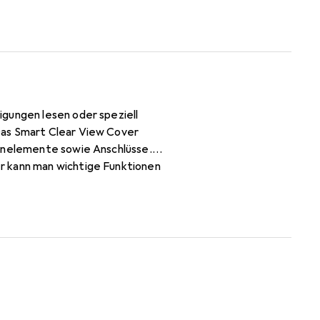
igungen lesen oder speziell
Das Smart Clear View Cover
ienelemente sowie Anschlüsse.
r kann man wichtige Funktionen
lear View Cover vereint Form