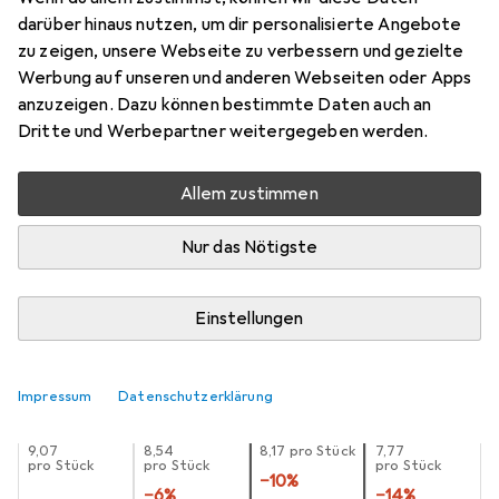
darüber hinaus nutzen, um dir personalisierte Angebote
1 Stk., 18650, 3400 mAh
zu zeigen, unsere Webseite zu verbessern und gezielte
Preis in EUR inkl. MwSt.
Werbung auf unseren und anderen Webseiten oder Apps
anzuzeigen. Dazu können bestimmte Daten auch an
Schneller lieferbar
Dritte und Werbepartner weitergegeben werden.
Angebot für
EUR
19,47
Allem zustimmen
Marke
Bewertungen
Mehr von Samsung
9
Nur das Nötigste
Zwischen Do, 13.8. und Sa, 15.8. geliefert
Einstellungen
Mehr als 10 Stück an Lager beim Lieferanten
Lieferort angeben für genaue Lieferzeit
Impressum
Datenschutzerklärung
1 Stück
2 Stück
3 Stück
4 Stück
EUR
9,07
EUR
8,54
EUR
8,17
pro Stück
EUR
7,77
pro Stück
pro Stück
pro Stück
−
10
%
−
6
%
−
14
%