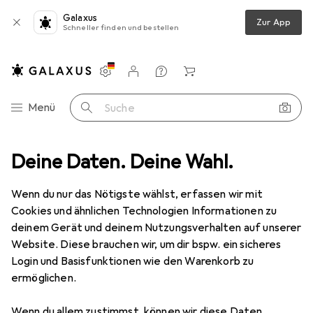
Galaxus
Zur App
Schneller finden und bestellen
Einstellungen
Kundenkonto
Vergleichslisten
Merklisten
Warenkorb
Navigation nach Kategorien
Menü
Suche
Batterien + Akkus
Deine Daten. Deine Wahl.
Batterien + Akkus
Samsung INR18650-35E
Wenn du nur das Nötigste wählst, erfassen wir mit
Cookies und ähnlichen Technologien Informationen zu
12 Bilder
deinem Gerät und deinem Nutzungsverhalten auf unserer
Website. Diese brauchen wir, um dir bspw. ein sicheres
MENGENRABATT
Login und Basisfunktionen wie den Warenkorb zu
ermöglichen.
EUR
8,17
Spare
EUR
2,70
EUR
8,17
/
1Stk.
Samsung
INR18650-35E
Wenn du allem zustimmst, können wir diese Daten