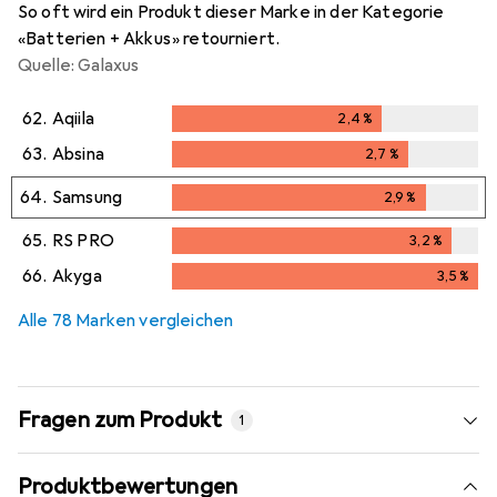
So oft wird ein Produkt dieser Marke in der Kategorie
«Batterien + Akkus» retourniert.
Quelle: Galaxus
62.
Aqiila
2,4
%
2,4
%
63.
Absina
2,7
%
2,7
%
64.
Samsung
2,9
%
2,9
%
65.
RS PRO
3,2
%
3,2
%
66.
Akyga
3,5
%
3,5
%
Alle 78 Marken vergleichen
Fragen zum Produkt
1
Produktbewertungen