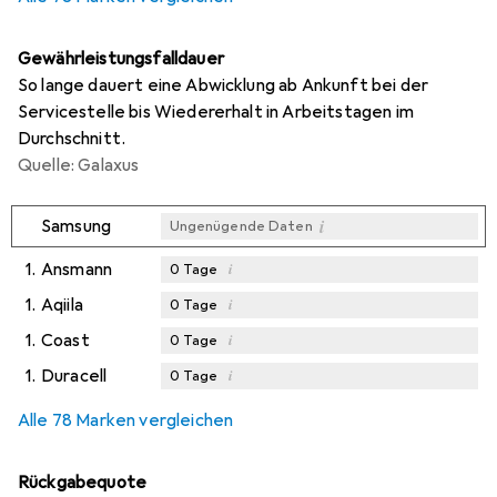
Gewährleistungsfalldauer
So lange dauert eine Abwicklung ab Ankunft bei der
Servicestelle bis Wiedererhalt in Arbeitstagen im
Durchschnitt.
Quelle: Galaxus
i
Samsung
Ungenügende Daten
1.
Ansmann
i
0
Tage
1.
Aqiila
i
0
Tage
1.
Coast
i
0
Tage
1.
Duracell
i
0
Tage
Alle 78 Marken vergleichen
Rückgabequote