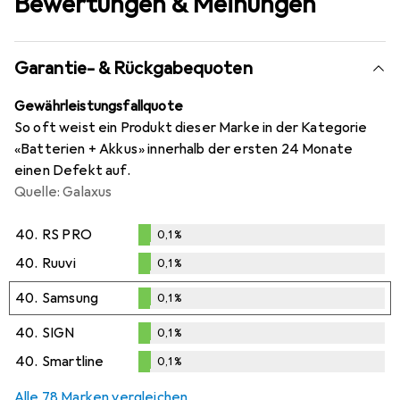
Bewertungen & Meinungen
Garantie- & Rückgabequoten
Gewährleistungsfallquote
So oft weist ein Produkt dieser Marke in der Kategorie
«Batterien + Akkus» innerhalb der ersten 24 Monate
einen Defekt auf.
Quelle: Galaxus
40.
RS PRO
0,1
%
0,1
%
40.
Ruuvi
0,1
%
0,1
%
40.
Samsung
0,1
%
0,1
%
40.
SIGN
0,1
%
0,1
%
40.
Smartline
0,1
%
0,1
%
Alle 78 Marken vergleichen