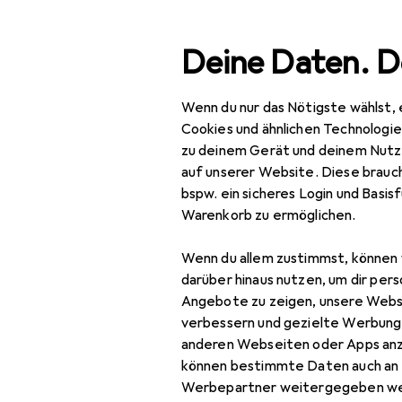
Suche
Deine Daten. D
Wenn du nur das Nötigste wählst, 
Navigation nach Kategorien
Gesamtsortiment
IT + Multimedia
Smar
Gesamtsortiment
Cookies und ähnlichen Technologi
zu deinem Gerät und deinem Nutz
IT + Multimedia
auf unserer Website. Diese brauch
bspw. ein sicheres Login und Basis
Smartphones +
Warenkorb zu ermöglichen.
Tablets
Wenn du allem zustimmst, können 
Smartphone
darüber hinaus nutzen, um dir pers
Zubehör
Angebote zu zeigen, unsere Webs
Smartphone Schutz
verbessern und gezielte Werbung
anderen Webseiten oder Apps an
Handykette
können bestimmte Daten auch an 
Werbepartner weitergegeben we
Smartphone Hülle