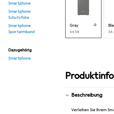
Smartphone
Smartphone
Schutzfolie
Gray
Bla
Smartphone
Sportarmband
EUR
64,58
EU
34,
Mehr anzeigen
Dazugehörig
Smartphone
Produktinf
Beschreibung
Verleihen Sie Ihrem S