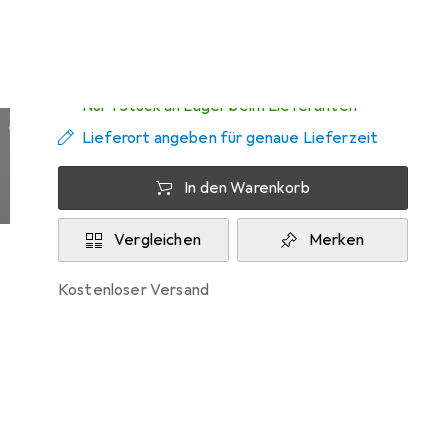
Zwischen Sa, 15.8. und Di, 18.8. geliefert
Nur 1 Stück an Lager beim Lieferanten
Lieferort angeben für genaue Lieferzeit
In den Warenkorb
Vergleichen
Merken
kostenloser Versand