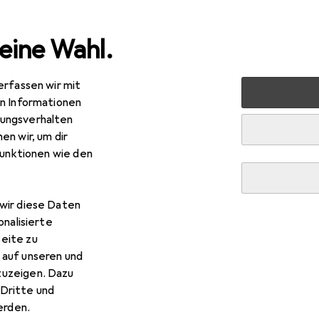
eine Wahl.
erfassen wir mit
tphones + Tablets
Smartphone Zubehör
Smartphone S
en Informationen
ungsverhalten
en wir, um dir
funktionen wie den
wir diese Daten
onalisierte
eite zu
 auf unseren und
zuzeigen. Dazu
Dritte und
rden.