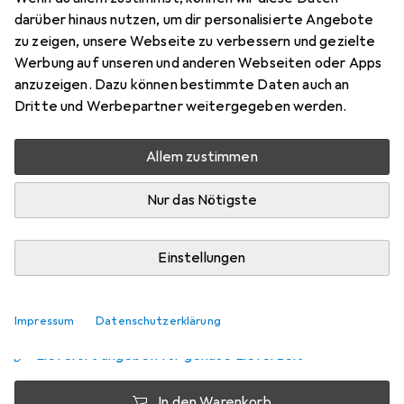
darüber hinaus nutzen, um dir personalisierte Angebote
Samsung Galaxy A51
zu zeigen, unsere Webseite zu verbessern und gezielte
Preis in EUR inkl. MwSt.
Werbung auf unseren und anderen Webseiten oder Apps
anzuzeigen. Dazu können bestimmte Daten auch an
Schneller lieferbar
Dritte und Werbepartner weitergegeben werden.
Angebot für
EUR
34,90
Allem zustimmen
Marke
Bewertungen
Mehr von Samsung
153
Nur das Nötigste
Zwischen Sa, 29.8. und Do, 10.9. geliefert
Einstellungen
Nur 1 Stück an Lager beim Lieferanten
Benachrichtigen, wenn schneller verfügbar
Impressum
Datenschutzerklärung
Lieferort angeben für genaue Lieferzeit
In den Warenkorb