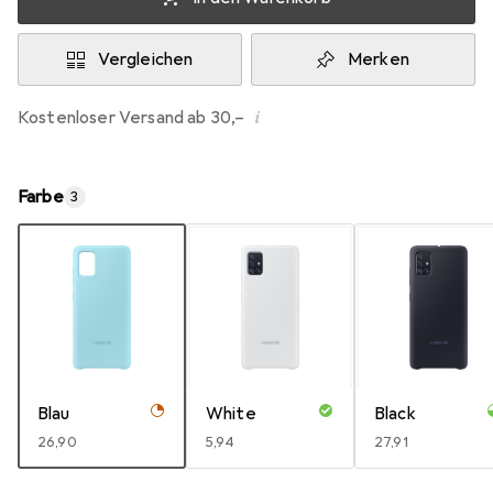
Vergleichen
Merken
i
Kostenloser Versand ab 30,–
Farbe
3
Blau
White
Black
EUR
26,90
EUR
5,94
EUR
27,91