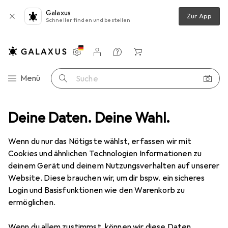
Galaxus
Zur App
Schneller finden und bestellen
Einstellungen
Kundenkonto
Vergleichslisten
Merklisten
Warenkorb
Navigation nach Kategorien
Menü
Suche
Smartphone Schutz
Deine Daten. Deine Wahl.
Smartphone Hülle
Samsung Silicone Cover
Wenn du nur das Nötigste wählst, erfassen wir mit
Cookies und ähnlichen Technologien Informationen zu
4 Bilder
deinem Gerät und deinem Nutzungsverhalten auf unserer
Website. Diese brauchen wir, um dir bspw. ein sicheres
−23%
Login und Basisfunktionen wie den Warenkorb zu
ermöglichen.
EUR
26,90
statt
EUR
34,90
Samsung
Silicone Cover
Wenn du allem zustimmst, können wir diese Daten