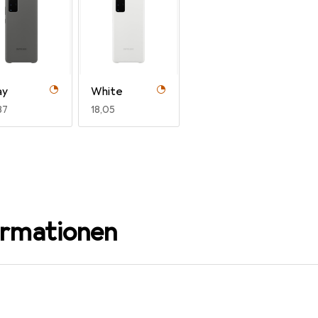
ay
White
R
87
EUR
18,05
ormationen