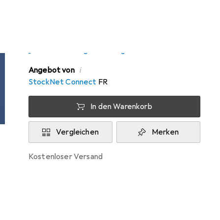
Zwischen Do, 13.8. und Fr, 14.8. geliefert
Nur 2 Stück an Lager beim Drittanbieter
Lieferort angeben für genaue Lieferzeit
i
Angebot von
StockNet Connect
FR
In den Warenkorb
Vergleichen
Merken
kostenloser Versand