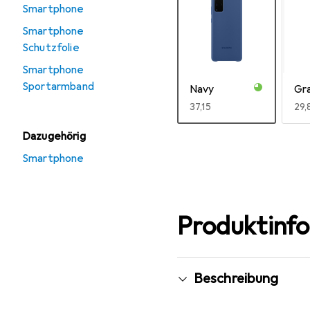
Smartphone
Smartphone
Schutzfolie
Smartphone
Sportarmband
Navy
Gr
EUR
37,15
EU
29,
Dazugehörig
Mehr anzeigen
Smartphone
Produktinf
Beschreibung