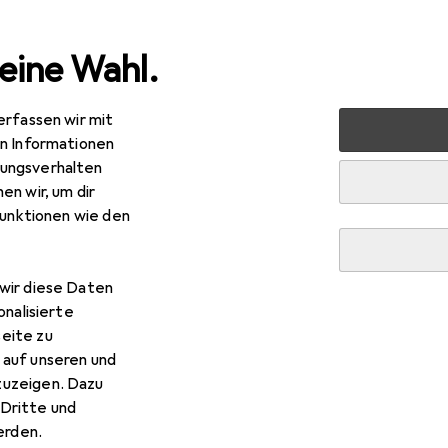
eine Wahl.
erfassen wir mit
artphones + Tablets
Smartphone Zubehör
Smartphone
en Informationen
ungsverhalten
en wir, um dir
funktionen wie den
wir diese Daten
onalisierte
eite zu
 auf unseren und
zuzeigen. Dazu
Dritte und
rden.