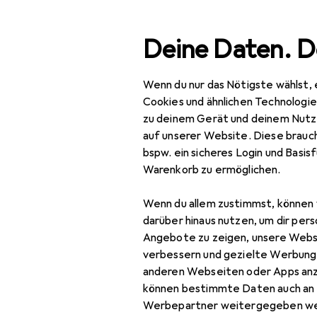
Suche
Deine Daten. D
Wenn du nur das Nötigste wählst, 
Navigation nach Kategorien
Gesamtsortiment
IT + Multimedia
Sm
Gesamtsortiment
Cookies und ähnlichen Technologi
zu deinem Gerät und deinem Nutz
IT + Multimedia
auf unserer Website. Diese brauch
bspw. ein sicheres Login und Basis
Smartphones +
Warenkorb zu ermöglichen.
Tablets
Wenn du allem zustimmst, können 
Smartphone
darüber hinaus nutzen, um dir pers
Zubehör
Angebote zu zeigen, unsere Webs
Smartphone Schutz
verbessern und gezielte Werbung
anderen Webseiten oder Apps an
Handykette
können bestimmte Daten auch an 
Werbepartner weitergegeben we
Smartphone Hülle