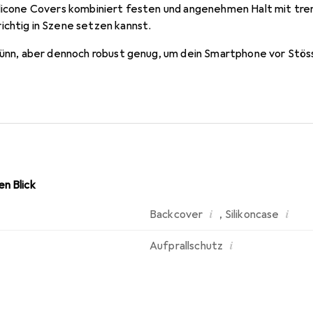
ilicone Covers kombiniert festen und angenehmen Halt mit tren
ichtig in Szene setzen kannst.
 dünn, aber dennoch robust genug, um dein Smartphone vor Stös
n Blick
i
i
Backcover
,
Silikoncase
i
Aufprallschutz