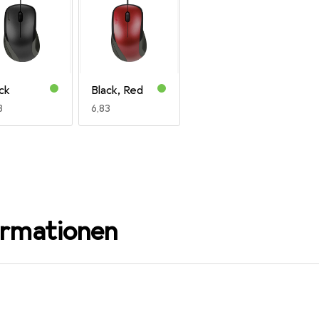
ck
Black, Red
R
8
EUR
6,83
ormationen