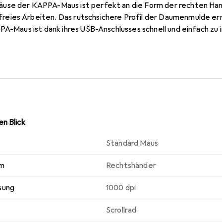
use der KAPPA-Maus ist perfekt an die Form der rechten Han
eies Arbeiten. Das rutschsichere Profil der Daumenmulde e
PA-Maus ist dank ihres USB-Anschlusses schnell und einfach zu i
n Blick
Standard Maus
rm
Rechtshänder
sung
1000 dpi
Scrollrad