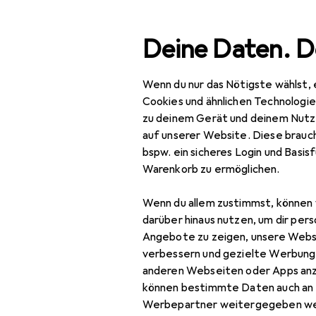
Suche
Deine Daten. D
Wenn du nur das Nötigste wählst, 
Navigation nach Kategorien
Gesamtsortiment
IT +
Gesamtsortiment
Cookies und ähnlichen Technologi
zu deinem Gerät und deinem Nutz
IT + Multimedia
auf unserer Website. Diese brauch
bspw. ein sicheres Login und Basis
Peripherie
Warenkorb zu ermöglichen.
Mäuse + Tastaturen
Wenn du allem zustimmst, können 
Keycaps
darüber hinaus nutzen, um dir pers
Angebote zu zeigen, unsere Webs
Maus
verbessern und gezielte Werbung
anderen Webseiten oder Apps an
Maus + Tastatur
können bestimmte Daten auch an 
Zubehör
Werbepartner weitergegeben we