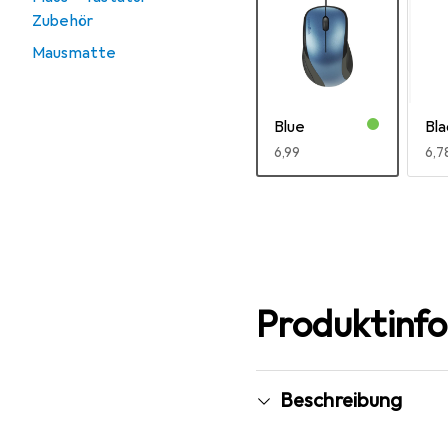
Zubehör
Mausmatte
Blue
Bla
EUR
6,99
EU
6,7
Mehr anzeigen
Produktinf
Beschreibung