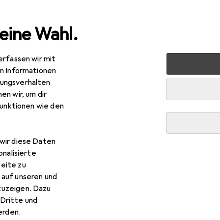
eine Wahl.
erfassen wir mit
 Multimedia
Peripherie
Mäuse + Tastaturen
Maus
en Informationen
ungsverhalten
en wir, um dir
funktionen wie den
wir diese Daten
onalisierte
eite zu
 auf unseren und
zuzeigen. Dazu
Dritte und
rden.