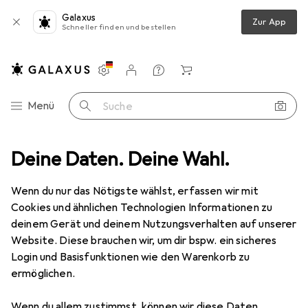
Galaxus
Zur App
Schneller finden und bestellen
Einstellungen
Kundenkonto
Vergleichslisten
Merklisten
Warenkorb
Navigation nach Kategorien
Menü
Suche
tzwerk
Deine Daten. Deine Wahl.
Netzwerkkabel
StarTech 0.5M GRAY CAT6 SFTP CABLE
Wenn du nur das Nötigste wählst, erfassen wir mit
Cookies und ähnlichen Technologien Informationen zu
2 Bilder
deinem Gerät und deinem Nutzungsverhalten auf unserer
Website. Diese brauchen wir, um dir bspw. ein sicheres
EUR
12,95
EUR
25,90
/
1m
Login und Basisfunktionen wie den Warenkorb zu
StarTech
0.5M GRAY CAT6 SFTP
ermöglichen.
CABLE
Wenn du allem zustimmst, können wir diese Daten