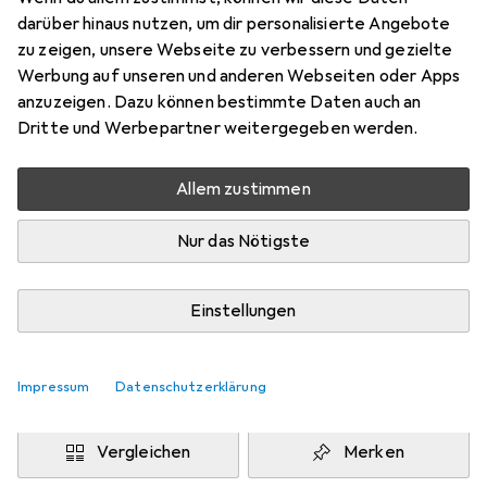
SF/UTP, CAT6, 0.50 m
darüber hinaus nutzen, um dir personalisierte Angebote
Preis in EUR inkl. MwSt.
zu zeigen, unsere Webseite zu verbessern und gezielte
Werbung auf unseren und anderen Webseiten oder Apps
Marke
Bewertungen
anzuzeigen. Dazu können bestimmte Daten auch an
Mehr von StarTech
26
Dritte und Werbepartner weitergegeben werden.
Allem zustimmen
Zwischen Mo, 10.8. und Mi, 12.8. geliefert
Nur 2 Stück an Lager beim Drittanbieter
Nur das Nötigste
Lieferort angeben für genaue Lieferzeit
i
Angebot von
Einstellungen
JACOB
DE
Impressum
Datenschutzerklärung
In den Warenkorb
Vergleichen
Merken