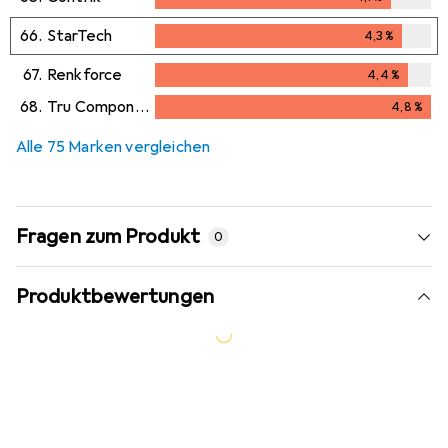
4,1
%
66.
StarTech
4,3
%
4,3
%
67.
Renkforce
4,4
%
4,4
%
68.
Tru Components
4,8
%
4,8
%
Alle 75 Marken vergleichen
Fragen zum Produkt
0
Produktbewertungen