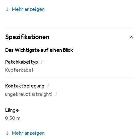
abgeschirmt, um Ihr Netzwerk vor elektromagnetischer
Mehr anzeigen
Interferenz (EMI/RFI) und Systemrauschen zu schützen
und die perfekte Lösung für schnelle und sichere
Netzwerkverbindungen bereitzustellen.
Spezifikationen
Das Wichtigste auf einen Blick
i
Patchkabeltyp
Kupferkabel
i
Kontaktbelegung
i
ungekreuzt (straight)
Länge
0.50 m
Mehr anzeigen