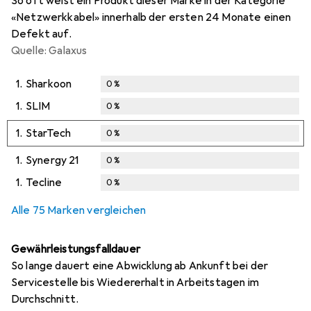
So oft weist ein Produkt dieser Marke in der Kategorie
«Netzwerkkabel» innerhalb der ersten 24 Monate einen
Defekt auf.
Quelle: Galaxus
1.
Sharkoon
0
%
1.
SLIM
0
%
1.
StarTech
0
%
1.
Synergy 21
0
%
1.
Tecline
0
%
Alle 75 Marken vergleichen
Gewährleistungsfalldauer
So lange dauert eine Abwicklung ab Ankunft bei der
Servicestelle bis Wiedererhalt in Arbeitstagen im
Durchschnitt.