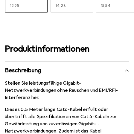
EUR
12,95
EUR
14,28
EUR
15,54
Produktinformationen
Beschreibung
Stellen Sie leistungsfähige Gigabit-
Netzwerkverbindungen ohne Rauschen und EMI/RFI-
Interferenz her.
Dieses 0,5 Meter lange Cat6-Kabel erfüllt oder
übertrifft alle Spezifikationen von Cat 6-Kabeln zur
Gewährleistung von zuverlässigen Gigabit-
Netzwerkverbindungen. Zudem ist das Kabel