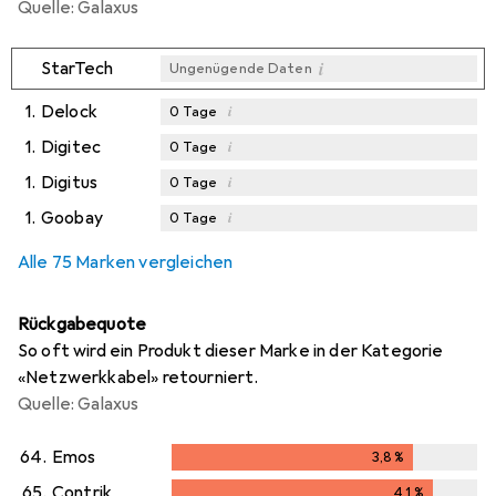
Quelle: Galaxus
i
StarTech
Ungenügende Daten
1.
Delock
i
0
Tage
1.
Digitec
i
0
Tage
1.
Digitus
i
0
Tage
1.
Goobay
i
0
Tage
Alle 75 Marken vergleichen
Rückgabequote
So oft wird ein Produkt dieser Marke in der Kategorie
«Netzwerkkabel» retourniert.
Quelle: Galaxus
64.
Emos
3,8
%
3,8
%
65.
Contrik
4,1
%