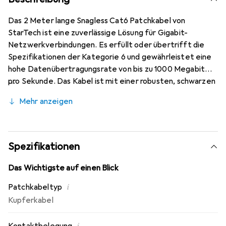
Das 2 Meter lange Snagless Cat6 Patchkabel von
StarTech ist eine zuverlässige Lösung für Gigabit-
Netzwerkverbindungen. Es erfüllt oder übertrifft die
Spezifikationen der Kategorie 6 und gewährleistet eine
hohe Datenübertragungsrate von bis zu 1000 Megabit
pro Sekunde. Das Kabel ist mit einer robusten, schwarzen
PVC-Ummantelung ausgestattet, die nicht nur für eine
Mehr anzeigen
ansprechende Optik sorgt, sondern auch eine einfache
Farbcodierung ermöglicht. Ein besonderes Merkmal
dieses Kabels ist das Snagless-Design, das die RJ45-
Anschlüsse vor Beschädigungen schützt und somit die
Spezifikationen
Langlebigkeit des Produkts erhöht. Die ausgeformte
PVC-Zugentlastung minimiert das Risiko von
Das Wichtigste auf einen Blick
Kabelschäden, indem sie eine übermässige Biegung der
i
Patchkabeltyp
Anschlusspunkte verhindert. Hergestellt aus 100 %
Kupferkabel
Kupfer, bietet dieses Kabel eine überlegene Leistung im
Vergleich zu anderen Kabeln, die möglicherweise
i