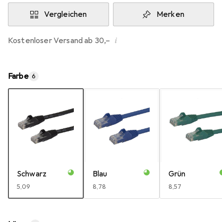
Vergleichen
Merken
i
Kostenloser Versand ab 30,–
Farbe
6
Schwarz
Blau
Grün
EUR
5,09
EUR
8,78
EUR
8,57