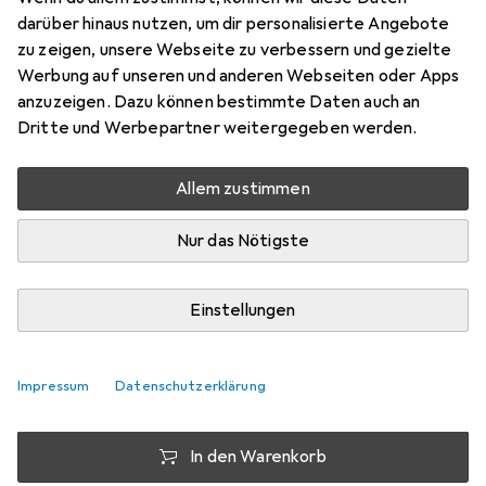
Cable
darüber hinaus nutzen, um dir personalisierte Angebote
zu zeigen, unsere Webseite zu verbessern und gezielte
UTP, CAT6, 2 m
Werbung auf unseren und anderen Webseiten oder Apps
Preis in EUR inkl. MwSt.
anzuzeigen. Dazu können bestimmte Daten auch an
Dritte und Werbepartner weitergegeben werden.
Schneller lieferbar
Angebot für
EUR
10,63
Allem zustimmen
Marke
Bewertungen
Nur das Nötigste
Mehr von StarTech
26
Einstellungen
Zwischen Di, 11.8. und Mo, 17.8. geliefert
Mehr als 10 Stück an Lager beim Lieferanten
Impressum
Datenschutzerklärung
Lieferort angeben für genaue Lieferzeit
In den Warenkorb