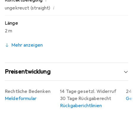
Kontaktbelegung
Aluminiumkerne verwenden. Die Verwendung von
hochwertigen Materialien garantiert eine zuverlässige
i
ungekreuzt (straight)
Netzwerkverbindung für verschiedene Ethernet-
Anwendungen.
Länge
2 m
Mehr anzeigen
Preisentwicklung
Rechtliche Bedenken
14 Tage gesetzl. Widerruf
24 
Meldeformular
30 Tage Rückgaberecht
Gew
Rückgaberichtlinien