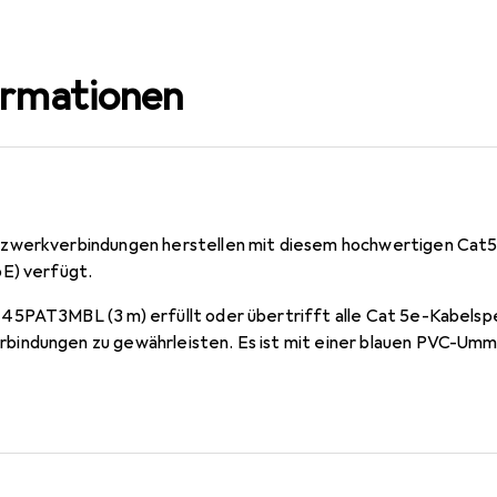
ormationen
zwerkverbindungen herstellen mit diesem hochwertigen Cat5
E) verfügt.
5PAT3MBL (3 m) erfüllt oder übertrifft alle Cat 5e-Kabelspe
indungen zu gewährleisten. Es ist mit einer blauen PVC-Umma
belführung nach Bedarf farbcodiert zu gestalten.