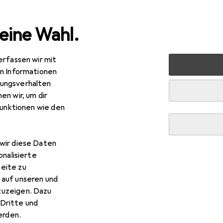
eine Wahl.
erfassen wir mit
 Multimedia
Netzwerk
Netzwerkkabel
StarTech 3m 
en Informationen
ungsverhalten
en wir, um dir
funktionen wie den
wir diese Daten
onalisierte
eite zu
 auf unseren und
zuzeigen. Dazu
Dritte und
rden.