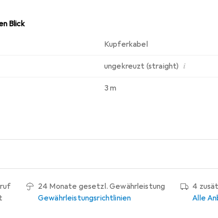
n Blick
Kupferkabel
i
ungekreuzt (straight)
3 m
ruf
24 Monate gesetzl. Gewährleistung
4 zusä
t
Gewährleistungsrichtlinien
Alle An