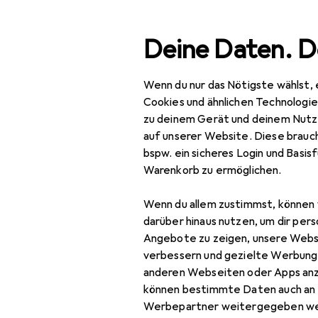
Suche
Deine Daten. D
Wenn du nur das Nötigste wählst, 
Navigation nach Kategorien
Gesamtsortiment
IT +
Gesamtsortiment
Cookies und ähnlichen Technologi
zu deinem Gerät und deinem Nutz
IT + Multimedia
auf unserer Website. Diese brauch
bspw. ein sicheres Login und Basis
Netzwerk
Warenkorb zu ermöglichen.
Bridges + Router
Wenn du allem zustimmst, können 
Netzwerkadapter
darüber hinaus nutzen, um dir pers
Angebote zu zeigen, unsere Webs
Netzwerkkabel
verbessern und gezielte Werbung
anderen Webseiten oder Apps an
Netzwerkkamera
können bestimmte Daten auch an 
Netzwerkkamera
Werbepartner weitergegeben we