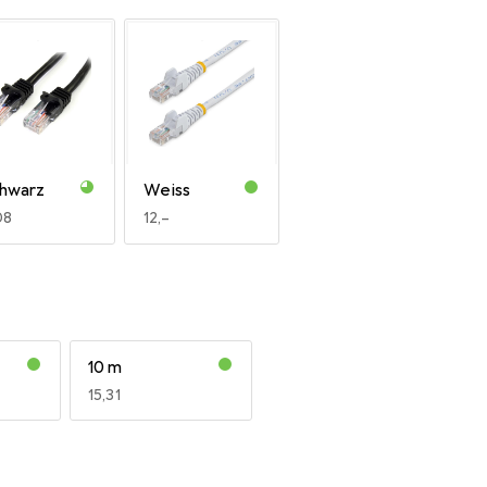
hwarz
Weiss
R
08
EUR
12,–
10 m
EUR
15,31