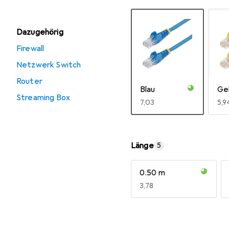
Dazugehörig
Firewall
Netzwerk Switch
Router
Blau
Ge
Streaming Box
EUR
7,03
EU
5,9
Mehr anzeigen
Länge
5
0.50 m
EUR
3,78
Mehr anzeigen