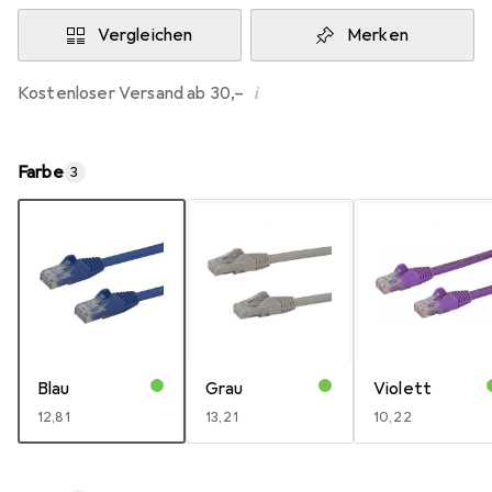
Vergleichen
Merken
i
Kostenloser Versand ab 30,–
Farbe
3
Blau
Grau
Violett
EUR
12,81
EUR
13,21
EUR
10,22