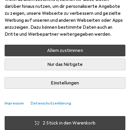
darüber hinaus nutzen, um dir personalisierte Angebote
UTP, CAT6, 5 m
zu zeigen, unsere Webseite zu verbessern und gezielte
Preis in EUR inkl. MwSt.
Werbung auf unseren und anderen Webseiten oder Apps
anzuzeigen. Dazu können bestimmte Daten auch an
Marke
Bewertungen
Dritte und Werbepartner weitergegeben werden.
Mehr von StarTech
19
Allem zustimmen
Zwischen Fr, 7.8. und Di, 11.8. geliefert
Nur das Nötigste
Mehr als 10 Stück an Lager beim Lieferanten
Lieferort angeben für genaue Lieferzeit
Einstellungen
1 Stück
2 Stück
3 Stück
4 Stück
EUR
12,81
EUR
11,82
EUR
11,35
EUR
10,86
pro Stück
pro Stück
pro Stück
pro Stück
Impressum
Datenschutzerklärung
−
8
%
−
11
%
−
15
%
2 Stück in den Warenkorb