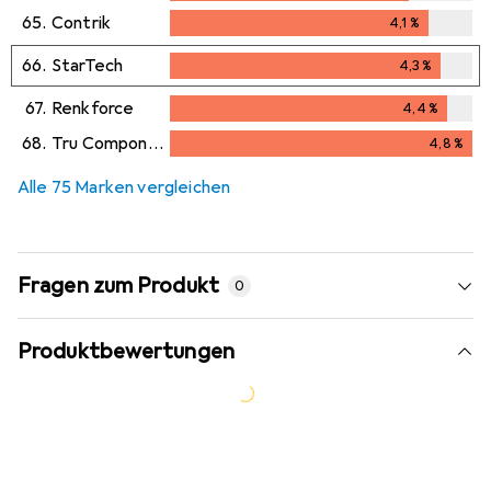
65.
Contrik
4,1
%
4,1
%
66.
StarTech
4,3
%
4,3
%
67.
Renkforce
4,4
%
4,4
%
68.
Tru Components
4,8
%
4,8
%
Alle 75 Marken vergleichen
Fragen zum Produkt
0
Produktbewertungen