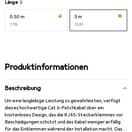
Länge
2
0.50 m
5 m
EUR
7,78
EUR
12,81
Produktinformationen
Beschreibung
Um eine langlebige Leistung zu gewährleisten, verfügt
dieses hochwertige Cat 6-Patchkabel über ein
knotenloses Design, das die RJ45-Steckerklemmen vor
Beschädigungen schützt und das Kabel weniger anfällig
für das Einklemmen während der Installation macht. Das