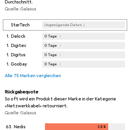
Durchschnitt.
Quelle: Galaxus
i
StarTech
Ungenügende Daten
1.
Delock
i
0
Tage
1.
Digitec
i
0
Tage
1.
Digitus
i
0
Tage
1.
Goobay
i
0
Tage
Alle 75 Marken vergleichen
Rückgabequote
So oft wird ein Produkt dieser Marke in der Kategorie
«Netzwerkkabel» retourniert.
Quelle: Galaxus
63.
Nedis
3,8
%
3,8
%