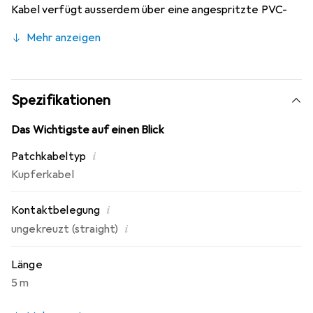
Kabel verfügt ausserdem über eine angespritzte PVC-
Zugentlastung, die verhindert, dass sich die RJ45-
Mehr anzeigen
Steckverbinderabschlusspunkte in einem scharfen Winkel
biegen, wodurch das Risiko einer Kabelbeschädigung, die
die Netzwerkleistung beeinträchtigen könnte,
verringert wird.
Spezifikationen
Das Wichtigste auf einen Blick
i
Patchkabeltyp
Kupferkabel
i
Kontaktbelegung
i
ungekreuzt (straight)
Länge
5 m