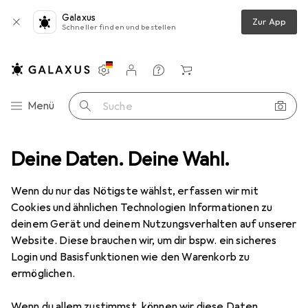
Galaxus
Zur App
Schneller finden und bestellen
Einstellungen
Kundenkonto
Vergleichslisten
Merklisten
Warenkorb
Navigation nach Kategorien
Menü
Suche
timedia
Deine Daten. Deine Wahl.
Netzwerk
Netzwerkkabel
StarTech Netzwerkkabel
Wenn du nur das Nötigste wählst, erfassen wir mit
Cookies und ähnlichen Technologien Informationen zu
6 Bilder
deinem Gerät und deinem Nutzungsverhalten auf unserer
Website. Diese brauchen wir, um dir bspw. ein sicheres
MENGENRABATT
Login und Basisfunktionen wie den Warenkorb zu
ermöglichen.
EUR
11,82
Spare
EUR
1,98
EUR
2,37
/
1m
StarTech
Netzwerkkabel
Wenn du allem zustimmst, können wir diese Daten