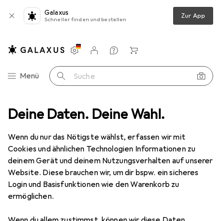
Galaxus
Zur App
Schneller finden und bestellen
Einstellungen
Kundenkonto
Vergleichslisten
Merklisten
Warenkorb
Navigation nach Kategorien
Menü
Suche
ung
Deine Daten. Deine Wahl.
Ladegeräte
USB Kabel
StarTech USB 2.0 A auf B Kabel
Wenn du nur das Nötigste wählst, erfassen wir mit
Cookies und ähnlichen Technologien Informationen zu
2 Bilder
deinem Gerät und deinem Nutzungsverhalten auf unserer
Website. Diese brauchen wir, um dir bspw. ein sicheres
EUR
8,08
Login und Basisfunktionen wie den Warenkorb zu
StarTech
USB 2.0 A auf B Kabel
ermöglichen.
3 m, USB 2.0
Wenn du allem zustimmst, können wir diese Daten