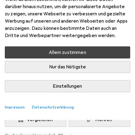
Preis in EUR inkl. MwSt.
darüber hinaus nutzen, um dir personalisierte Angebote
zu zeigen, unsere Webseite zu verbessern und gezielte
Schneller lieferbar
Werbung auf unseren und anderen Webseiten oder Apps
Angebot für
EUR
10,96
anzuzeigen. Dazu können bestimmte Daten auch an
Dritte und Werbepartner weitergegeben werden.
Marke
Bewertungen
Mehr von StarTech
299
Allem zustimmen
Nur das Nötigste
Zwischen Di, 11.8. und Mo, 17.8. geliefert
Mehr als 10 Stück an Lager beim Lieferanten
Einstellungen
Lieferort angeben für genaue Lieferzeit
In den Warenkorb
Impressum
Datenschutzerklärung
Vergleichen
Merken