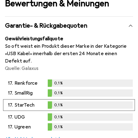
Bewertungen & Meinungen
Garantie- & Rückgabequoten
Gewährleistungsfallquote
So oft weist ein Produkt dieser Marke in der Kategorie
«USB Kabel» innerhalb der ersten 24 Monate einen
Defekt auf.
Quelle: Galaxus
17.
Renkforce
0,1
%
0,1
%
17.
SmallRig
0,1
%
0,1
%
17.
StarTech
0,1
%
0,1
%
17.
UDG
0,1
%
0,1
%
17.
Ugreen
0,1
%
0,1
%