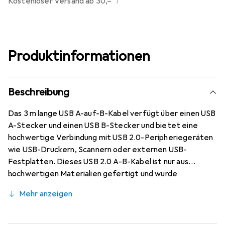
i
Kostenloser Versand ab 30,–
Produktinformationen
Beschreibung
Das 3 m lange USB A-auf-B-Kabel verfügt über einen USB
A-Stecker und einen USB B-Stecker und bietet eine
hochwertige Verbindung mit USB 2.0-Peripheriegeräten
wie USB-Druckern, Scannern oder externen USB-
Festplatten. Dieses USB 2.0 A-B-Kabel ist nur aus
hochwertigen Materialien gefertigt und wurde
fachkundig für Strapazierfähigkeit entwickelt. Mit
Mehr anzeigen
lebenslanger Garantie.