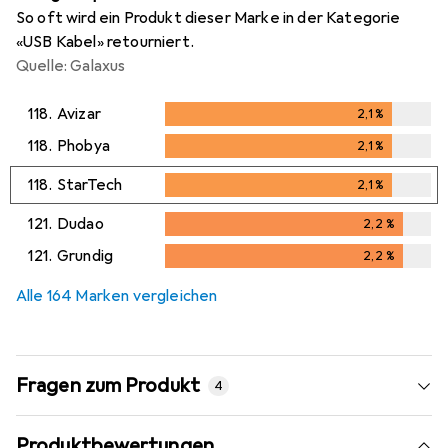
So oft wird ein Produkt dieser Marke in der Kategorie
«USB Kabel» retourniert.
Quelle: Galaxus
118.
Avizar
2,1
%
2,1
%
118.
Phobya
2,1
%
2,1
%
118.
StarTech
2,1
%
2,1
%
121.
Dudao
2,2
%
2,2
%
121.
Grundig
2,2
%
2,2
%
Alle 164 Marken vergleichen
Fragen zum Produkt
4
Produktbewertungen