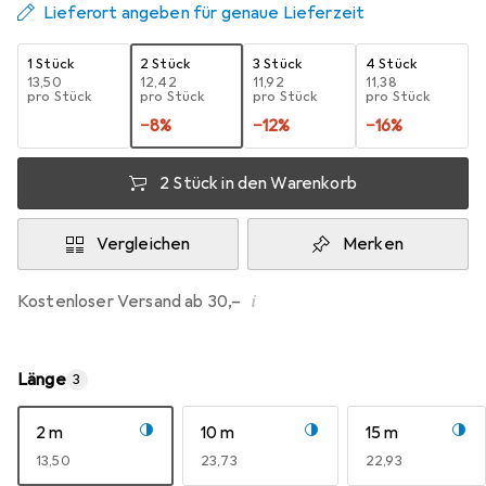
Lieferort angeben für genaue Lieferzeit
1 Stück
2 Stück
3 Stück
4 Stück
EUR
13,50
EUR
12,42
EUR
11,92
EUR
11,38
pro Stück
pro Stück
pro Stück
pro Stück
−
8
%
−
12
%
−
16
%
2 Stück in den Warenkorb
Vergleichen
Merken
i
Kostenloser Versand ab 30,–
Länge
3
2 m
10 m
15 m
EUR
13,50
EUR
23,73
EUR
22,93