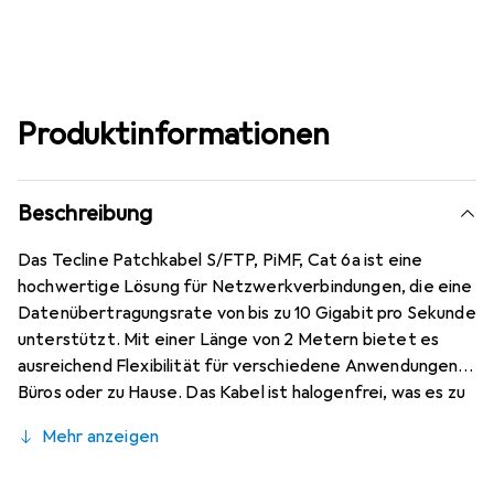
Produktinformationen
Beschreibung
Das Tecline Patchkabel S/FTP, PiMF, Cat 6a ist eine
hochwertige Lösung für Netzwerkverbindungen, die eine
Datenübertragungsrate von bis zu 10 Gigabit pro Sekunde
unterstützt. Mit einer Länge von 2 Metern bietet es
ausreichend Flexibilität für verschiedene Anwendungen in
Büros oder zu Hause. Das Kabel ist halogenfrei, was es zu
einer umweltfreundlicheren Wahl macht, da es im
Mehr anzeigen
Brandfall weniger schädliche Gase freisetzt. Die
Verwendung von Draka-Kabeln und Hirose-Steckern mit