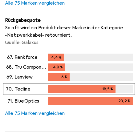
Alle 75 Marken vergleichen
Rückgabequote
So oft wird ein Produkt dieser Marke in der Kategorie
«Netzwerkkabel» retourniert.
Quelle: Galaxus
67.
Renkforce
4,4
%
4,4
%
68.
Tru Components
4,8
%
4,8
%
69.
Lanview
6
%
6
%
70.
Tecline
18,5
%
18,5
%
71.
BlueOptics
23,2
%
23,2
%
Alle 75 Marken vergleichen