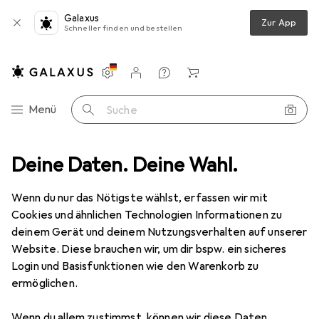
Galaxus
Zur App
Schneller finden und bestellen
Einstellungen
Kundenkonto
Vergleichslisten
Merklisten
Warenkorb
Navigation nach Kategorien
Menü
Suche
6a, blau, 2,0 m Für 10 Gigabit/s, halogenfrei, mit Draka-Kabel und Hiros
Deine Daten. Deine Wahl.
Wenn du nur das Nötigste wählst, erfassen wir mit
Cookies und ähnlichen Technologien Informationen zu
1 Bild
deinem Gerät und deinem Nutzungsverhalten auf unserer
Website. Diese brauchen wir, um dir bspw. ein sicheres
MENGENRABATT
Login und Basisfunktionen wie den Warenkorb zu
EUR
12,42
ermöglichen.
Spare
EUR
2,16
EUR
6,21
/
1m
Tecline
Patchkabel S/FTP, PiMF, Cat
Wenn du allem zustimmst, können wir diese Daten