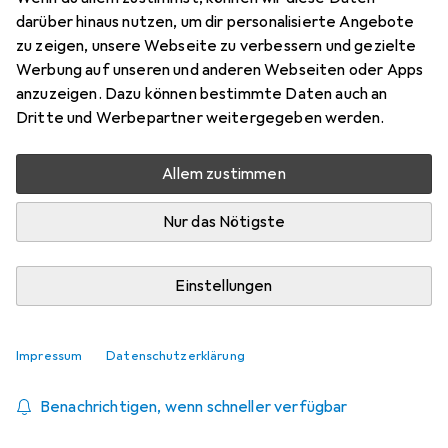
6a, blau, 2,0 m Für 10 Gigabit/s,
darüber hinaus nutzen, um dir personalisierte Angebote
halogenfrei, mit Draka-Kabel und
zu zeigen, unsere Webseite zu verbessern und gezielte
Hiros
Werbung auf unseren und anderen Webseiten oder Apps
anzuzeigen. Dazu können bestimmte Daten auch an
S/FTP, CAT6a, 2 m
Dritte und Werbepartner weitergegeben werden.
Preis in EUR inkl. MwSt.
Allem zustimmen
Schneller lieferbar
Angebot für
EUR
18,99
Nur das Nötigste
Bewertungen
Einstellungen
Zwischen Sa, 15.8. und Fr, 21.8. geliefert
Impressum
Datenschutzerklärung
Mehr als 10 Stück an Lager beim Lieferanten
Benachrichtigen, wenn schneller verfügbar