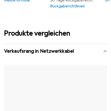
Meldeformular
30 Tage Rückgaberecht
Gew
Rückgaberichtlinien
Produkte vergleichen
Verkaufsrang in Netzwerkkabel