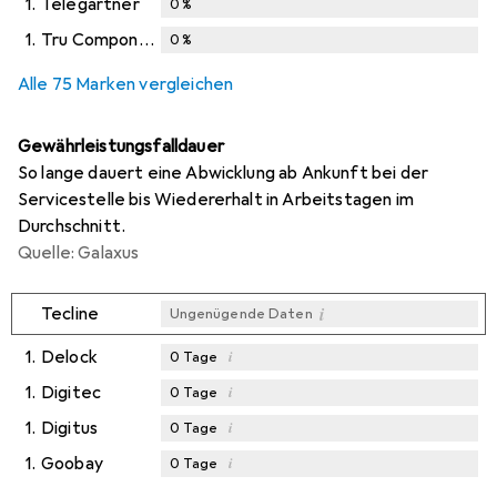
1.
Telegärtner
0
%
1.
Tru Components
0
%
Alle 75 Marken vergleichen
Gewährleistungsfalldauer
So lange dauert eine Abwicklung ab Ankunft bei der
Servicestelle bis Wiedererhalt in Arbeitstagen im
Durchschnitt.
Quelle: Galaxus
i
Tecline
Ungenügende Daten
1.
Delock
i
0
Tage
1.
Digitec
i
0
Tage
1.
Digitus
i
0
Tage
1.
Goobay
i
0
Tage