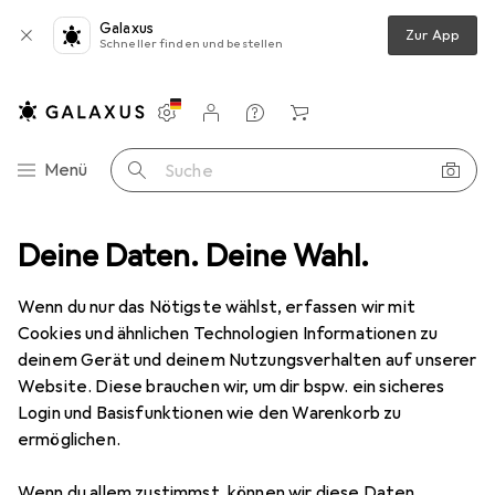
Galaxus
Zur App
Schneller finden und bestellen
Einstellungen
Kundenkonto
Vergleichslisten
Merklisten
Warenkorb
Navigation nach Kategorien
Menü
Suche
edia
Deine Daten. Deine Wahl.
Notebooks + PCs
Notebook Zubehör
Notebookwagen
Notebookwagen
Wenn du nur das Nötigste wählst, erfassen wir mit
Cookies und ähnlichen Technologien Informationen zu
deinem Gerät und deinem Nutzungsverhalten auf unserer
Produkte
Forum
Website. Diese brauchen wir, um dir bspw. ein sicheres
Login und Basisfunktionen wie den Warenkorb zu
ermöglichen.
Wenn du allem zustimmst, können wir diese Daten