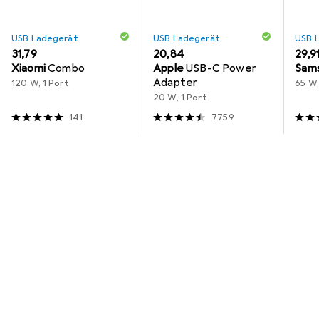
USB Ladegerät
USB Ladegerät
USB 
EUR
31,79
EUR
20,84
EUR
29,9
Xiaomi
Combo
Apple
USB-C Power
Sam
Adapter
120 W, 1 Port
65 W,
20 W, 1 Port
141
7759