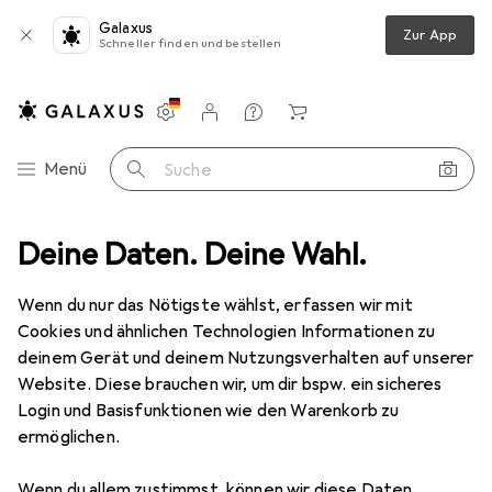
Galaxus
Zur App
Schneller finden und bestellen
Einstellungen
Kundenkonto
Vergleichslisten
Merklisten
Warenkorb
Navigation nach Kategorien
Menü
Suche
Peripherie
Deine Daten. Deine Wahl.
Stromversorgung
Ladegeräte
USB Ladegerät
Ausverkauf USB Ladegerät
Wenn du nur das Nötigste wählst, erfassen wir mit
Cookies und ähnlichen Technologien Informationen zu
deinem Gerät und deinem Nutzungsverhalten auf unserer
Website. Diese brauchen wir, um dir bspw. ein sicheres
Login und Basisfunktionen wie den Warenkorb zu
ermöglichen.
Wenn du allem zustimmst, können wir diese Daten