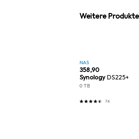
Weitere Produkte
NAS
EUR
358,90
Synology
DS225+
0 TB
74