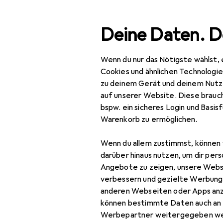
Suche
Deine Daten. D
Wenn du nur das Nötigste wählst, 
Navigation nach Kategorien
Gesamtsortiment
Geb
Gesamtsortiment
Cookies und ähnlichen Technologi
zu deinem Gerät und deinem Nutz
Gebraucht 
Gebraucht
auf unserer Website. Diese brauch
bspw. ein sicheres Login und Basis
IT + Multimedia
Warenkorb zu ermöglichen.
Peripherie
Wenn du allem zustimmst, können 
Speicher
darüber hinaus nutzen, um dir pers
Angebote zu zeigen, unsere Webs
Externe Festplatte
verbessern und gezielte Werbung
anderen Webseiten oder Apps an
Externe SSD
können bestimmte Daten auch an 
NAS
Werbepartner weitergegeben we