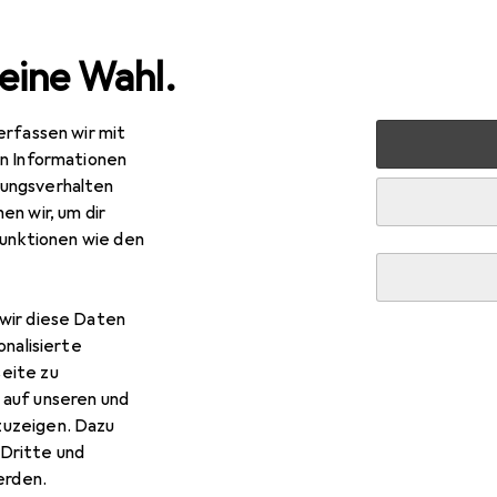
eine Wahl.
erfassen wir mit
raucht
IT + Multimedia
Peripherie
Speicher
NAS
en Informationen
ungsverhalten
NAS
en wir, um dir
funktionen wie den
wir diese Daten
onalisierte
eite zu
 auf unseren und
zuzeigen. Dazu
Dritte und
rden.