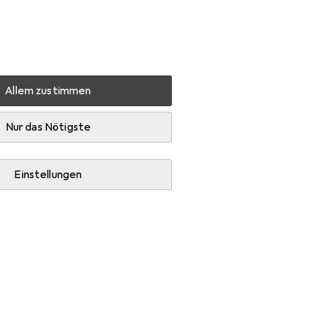
Einstellungen
Kundenkonto
Vergleichslisten
Merklisten
Warenkorb
Anmelden
Allem zustimmen
Nur das Nötigste
Einstellungen