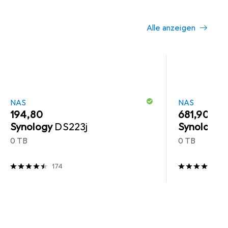
Alle anzeigen
NAS
NAS
EUR
194,80
EUR
681,90
Synology
DS223j
Synology
0 TB
0 TB
174
29