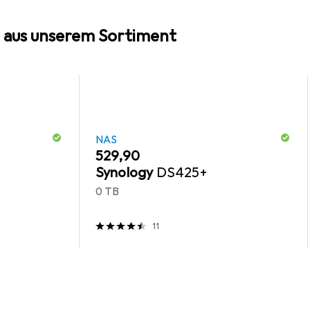
 aus unserem Sortiment
NAS
EUR
529,90
Synology
DS425+
0 TB
11