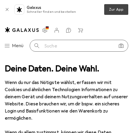
Galaxus
Zur App
Schneller finden und bestellen
Einstellungen
Kundenkonto
Vergleichslisten
Merklisten
Warenkorb
Navigation nach Kategorien
Menü
Suche
mmer
Deine Daten. Deine Wahl.
Kindermöbel
Kinderbett
vidaXL Xadorar
Zubehör
Wenn du nur das Nötigste wählst, erfassen wir mit
vidaXL
Xadorar
Cookies und ähnlichen Technologien Informationen zu
deinem Gerät und deinem Nutzungsverhalten auf unserer
Website. Diese brauchen wir, um dir bspw. ein sicheres
Login und Basisfunktionen wie den Warenkorb zu
Zubehör für vidaXL Xadorar
ermöglichen.
Hier findest du passendes Zubehör zum Produkt vidaXL
Wenn du allem zustimmst, können wir diese Daten