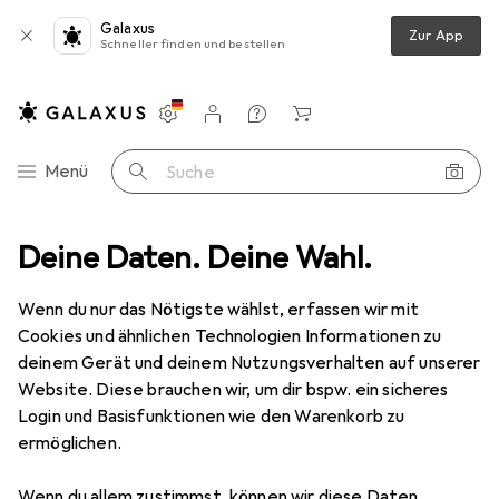
Galaxus
Zur App
Schneller finden und bestellen
Einstellungen
Kundenkonto
Vergleichslisten
Merklisten
Warenkorb
Navigation nach Kategorien
Menü
Suche
Zubehör Babybett
Deine Daten. Deine Wahl.
AeroMoov Moskitonetz für Instant-Reisebett
Wenn du nur das Nötigste wählst, erfassen wir mit
Cookies und ähnlichen Technologien Informationen zu
6 Bilder
deinem Gerät und deinem Nutzungsverhalten auf unserer
AeroMoov
Moskitonetz für Instant-
Website. Diese brauchen wir, um dir bspw. ein sicheres
Reisebett
Login und Basisfunktionen wie den Warenkorb zu
ermöglichen.
Marke
Bewertungen
Wenn du allem zustimmst, können wir diese Daten