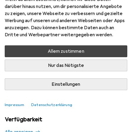
Mehr von AeroMoov
darüber hinaus nutzen, um dir personalisierte Angebote
zu zeigen, unsere Webseite zu verbessern und gezielte
Werbung auf unseren und anderen Webseiten oder Apps
Aktuell nicht lieferbar
anzuzeigen. Dazu können bestimmte Daten auch an
Dritte und Werbepartner weitergegeben werden.
Benachrichtigen, wenn lieferbar
Allem zustimmen
Vergleichen
Merken
Nur das Nötigste
i
Kostenloser Versand ab 30,–
Einstellungen
Impressum
Datenschutzerklärung
Ähnliche Produkte mit besserer
Verfügbarkeit