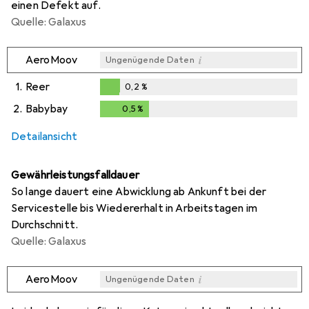
einen Defekt auf.
Quelle: Galaxus
i
AeroMoov
Ungenügende Daten
1.
Reer
0,2
%
0,2
%
2.
Babybay
0,5
%
0,5
%
Detailansicht
Gewährleistungsfalldauer
So lange dauert eine Abwicklung ab Ankunft bei der
Servicestelle bis Wiedererhalt in Arbeitstagen im
Durchschnitt.
Quelle: Galaxus
i
AeroMoov
Ungenügende Daten
i
i
Ungenügende Daten
Ungenügende Daten