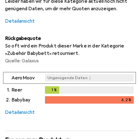
Leider haben wir für diese Kategorie aktuell noch nicht
genügend Daten, um dir mehr Quoten anzuzeigen.
Detailansicht
Rückgabequote
So oft wird ein Produkt dieser Marke in der Kategorie
«Zubehör Babybett» retourniert.
Quelle: Galaxus
i
AeroMoov
Ungenügende Daten
1.
Reer
1
%
1
%
2.
Babybay
6,2
%
6,2
%
Detailansicht