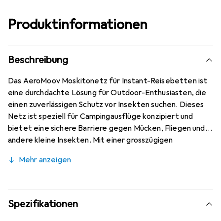
Produktinformationen
Beschreibung
Das AeroMoov Moskitonetz für Instant-Reisebetten ist
eine durchdachte Lösung für Outdoor-Enthusiasten, die
einen zuverlässigen Schutz vor Insekten suchen. Dieses
Netz ist speziell für Campingausflüge konzipiert und
bietet eine sichere Barriere gegen Mücken, Fliegen und
andere kleine Insekten. Mit einer grosszügigen
Schlaffläche von etwa 200 cm in der Länge und 70 cm in
Mehr anzeigen
der Breite, sowie einer Höhe von 30 cm über dem Boden,
sorgt es für eine komfortable Erholung und Isolation von
kalten Oberflächen. Das feinmaschige Polyestergewebe
gewährleistet eine vollständige Umschliessung des
Spezifikationen
Schlafbereichs und bietet ausreichend Kopffreiheit, um