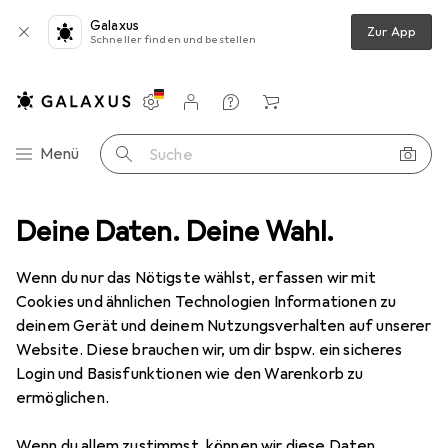
Galaxus
Zur App
Schneller finden und bestellen
Einstellungen
Kundenkonto
Vergleichslisten
Merklisten
Warenkorb
Navigation nach Kategorien
Menü
Suche
samtsortiment
Deine Daten. Deine Wahl.
Baby + Eltern
Babyzimmer
Babysicherheit
Babysicherheit
Wenn du nur das Nötigste wählst, erfassen wir mit
Cookies und ähnlichen Technologien Informationen zu
deinem Gerät und deinem Nutzungsverhalten auf unserer
Entdecken
Forum
Website. Diese brauchen wir, um dir bspw. ein sicheres
Login und Basisfunktionen wie den Warenkorb zu
Bestseller
ermöglichen.
Wenn du allem zustimmst, können wir diese Daten