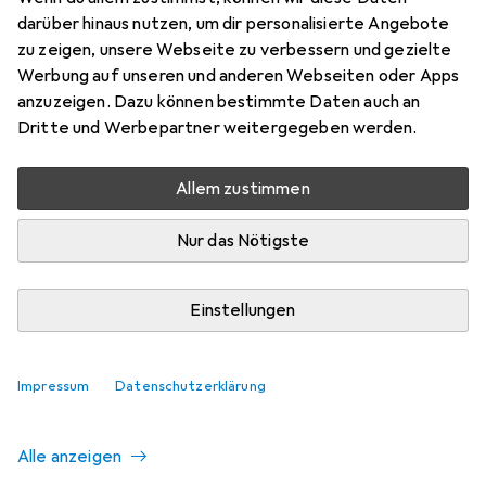
darüber hinaus nutzen, um dir personalisierte Angebote
zu zeigen, unsere Webseite zu verbessern und gezielte
Aktuell nicht lieferbar
Werbung auf unseren und anderen Webseiten oder Apps
anzuzeigen. Dazu können bestimmte Daten auch an
Benachrichtigen, wenn lieferbar
Dritte und Werbepartner weitergegeben werden.
Allem zustimmen
Vergleichen
Merken
Nur das Nötigste
i
Kostenloser Versand ab 30,–
Einstellungen
Ähnliche Produkte mit besserer
Impressum
Datenschutzerklärung
Verfügbarkeit
Alle anzeigen