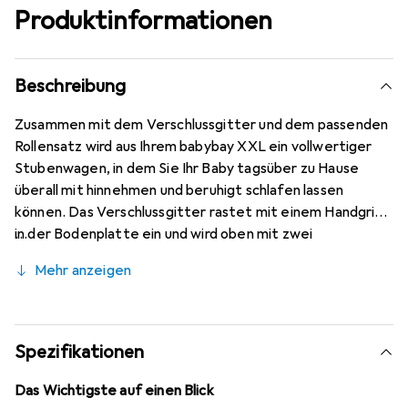
Produktinformationen
Beschreibung
Zusammen mit dem Verschlussgitter und dem passenden
Rollensatz wird aus Ihrem babybay XXL ein vollwertiger
Stubenwagen, in dem Sie Ihr Baby tagsüber zu Hause
überall mit hinnehmen und beruhigt schlafen lassen
können. Das Verschlussgitter rastet mit einem Handgriff
in der Bodenplatte ein und wird oben mit zwei
gefederten Klemmen arretiert. Es ist wie das babybay
Mehr anzeigen
ebenfalls stufenlos höhenverstellbar. Das
Verschlussgitter ist nach der DIN EN1130-1 für
Kindergrippen gefertigt. Alle Lacke sind nach DIN EN 71
Teil 3 schadstoffgeprüft und das Buchenholz stammt aus
Spezifikationen
nachhaltig bewirtschafteten, heimischen Wäldern.
Das Wichtigste auf einen Blick