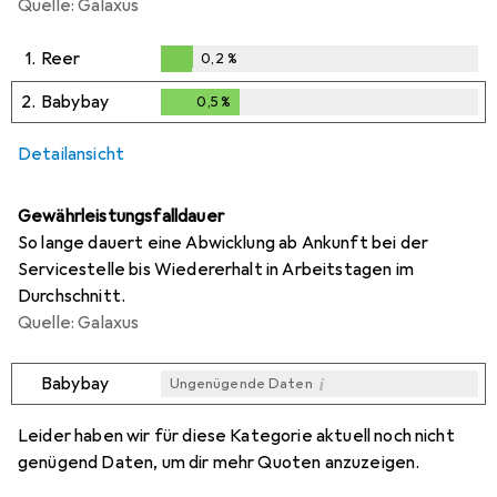
Quelle: Galaxus
1.
Reer
0,2
%
0,2
%
2.
Babybay
0,5
%
0,5
%
Detailansicht
Gewährleistungsfalldauer
So lange dauert eine Abwicklung ab Ankunft bei der
Servicestelle bis Wiedererhalt in Arbeitstagen im
Durchschnitt.
Quelle: Galaxus
i
Babybay
Ungenügende Daten
i
Ungenügende Daten
Leider haben wir für diese Kategorie aktuell noch nicht
genügend Daten, um dir mehr Quoten anzuzeigen.