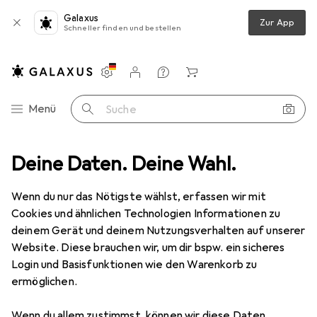
Galaxus
Zur App
Schneller finden und bestellen
Einstellungen
Kundenkonto
Vergleichslisten
Merklisten
Warenkorb
Navigation nach Kategorien
Menü
Suche
r Babybetten
Deine Daten. Deine Wahl.
Zubehör Babybett
Babybay Verschlussgitter 30
Wenn du nur das Nötigste wählst, erfassen wir mit
Cookies und ähnlichen Technologien Informationen zu
5 Bilder
deinem Gerät und deinem Nutzungsverhalten auf unserer
Babybay
Verschlussgitter 30
Website. Diese brauchen wir, um dir bspw. ein sicheres
Login und Basisfunktionen wie den Warenkorb zu
ermöglichen.
Marke
Bewertungen
Mehr von Babybay
1
Wenn du allem zustimmst, können wir diese Daten