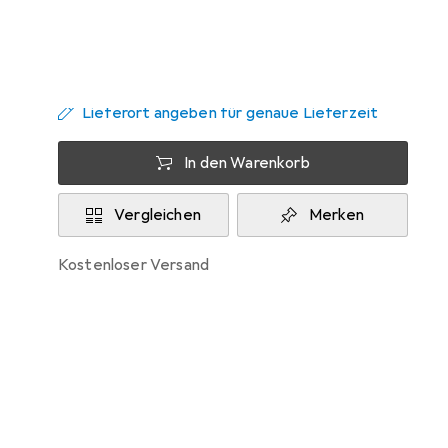
Zwischen Di, 11.8. und Do, 13.8. geliefert
7 Stück an Lager beim Lieferanten
Lieferort angeben für genaue Lieferzeit
In den Warenkorb
Vergleichen
Merken
kostenloser Versand