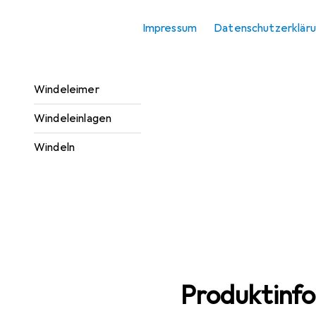
Wickeltisch
Impressum
Datenschutzerklär
Heizstrahler
Wickelunterlage
Windeleimer
Windeleinlagen
Windeln
Produktinf