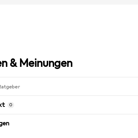
n & Meinungen
Ratgeber
kt
0
gen