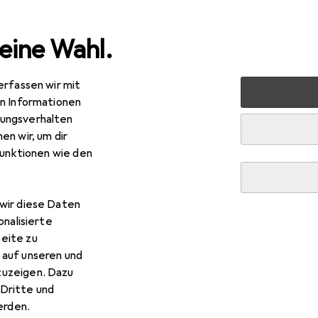
eine Wahl.
erfassen wir mit
 + Eltern
Wickeln
Wickeltisch Heizstrahler
Babyruf 
en Informationen
ungsverhalten
en wir, um dir
funktionen wie den
wir diese Daten
onalisierte
eite zu
 auf unseren und
zuzeigen. Dazu
Dritte und
rden.