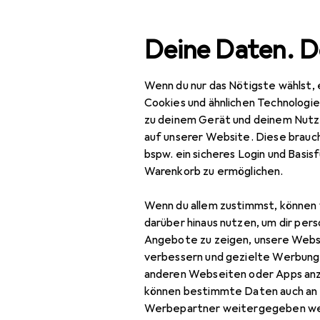
Suche
Deine Daten. D
Wenn du nur das Nötigste wählst, 
Navigation nach Kategorien
Gesamtsortiment
Baby
Gesamtsortiment
Cookies und ähnlichen Technologi
zu deinem Gerät und deinem Nutz
Baby + Eltern
auf unserer Website. Diese brauch
bspw. ein sicheres Login und Basis
Wickeln
Warenkorb zu ermöglichen.
Feuchttücher
Wenn du allem zustimmst, können 
Schwimmwindeln
darüber hinaus nutzen, um dir pers
Angebote zu zeigen, unsere Webs
Wattepads
verbessern und gezielte Werbung
anderen Webseiten oder Apps an
Wickelkommode
können bestimmte Daten auch an 
Wickeltasche
Werbepartner weitergegeben we