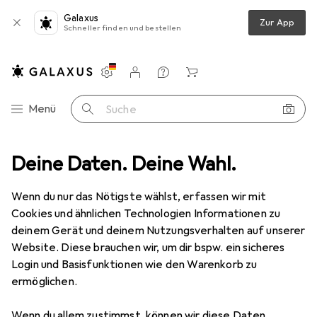
Galaxus
Zur App
Schneller finden und bestellen
Einstellungen
Kundenkonto
Vergleichslisten
Merklisten
Warenkorb
Navigation nach Kategorien
Menü
Suche
rn
Deine Daten. Deine Wahl.
Wickeln
Wickeltisch Heizstrahler
Brandson Heizstrahler
Wenn du nur das Nötigste wählst, erfassen wir mit
Cookies und ähnlichen Technologien Informationen zu
4 Bilder
deinem Gerät und deinem Nutzungsverhalten auf unserer
Website. Diese brauchen wir, um dir bspw. ein sicheres
EUR
99,95
Login und Basisfunktionen wie den Warenkorb zu
Brandson
Heizstrahler
ermöglichen.
Preis in EUR inkl. MwSt.
Wenn du allem zustimmst, können wir diese Daten