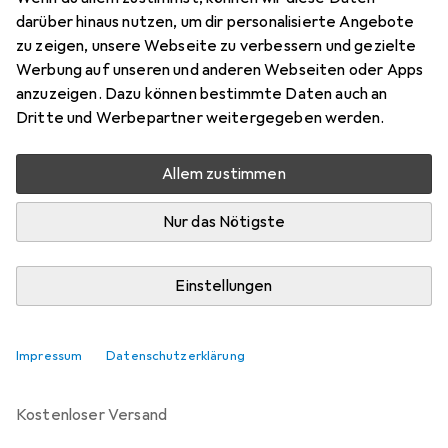
darüber hinaus nutzen, um dir personalisierte Angebote
Marke
Bewertungen
zu zeigen, unsere Webseite zu verbessern und gezielte
Mehr von Brandson
Werbung auf unseren und anderen Webseiten oder Apps
anzuzeigen. Dazu können bestimmte Daten auch an
Dritte und Werbepartner weitergegeben werden.
Zwischen Mi, 12.8. und Di, 18.8. geliefert
Mehr als 10 Stück an Lager beim Drittanbieter
Allem zustimmen
Lieferort angeben für genaue Lieferzeit
Nur das Nötigste
i
Angebot von
Ganz Einfach GmbH
DE
Einstellungen
In den Warenkorb
Impressum
Datenschutzerklärung
Vergleichen
Merken
kostenloser Versand