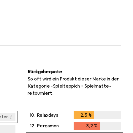
Rückgabequote
So oft wird ein Produkt dieser Marke in der
Kategorie «Spielteppich + Spielmatte»
retourniert.
10.
Relaxdays
2,5
%
2,5
%
i
aten
12.
Pergamon
3,2
%
3,2
%