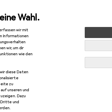
eine Wahl.
erfassen wir mit
Kinderzimmer
Kinderzimmertextilien
Spielteppich + Sp
en Informationen
ungsverhalten
en wir, um dir
funktionen wie den
wir diese Daten
onalisierte
eite zu
 auf unseren und
zuzeigen. Dazu
Dritte und
rden.