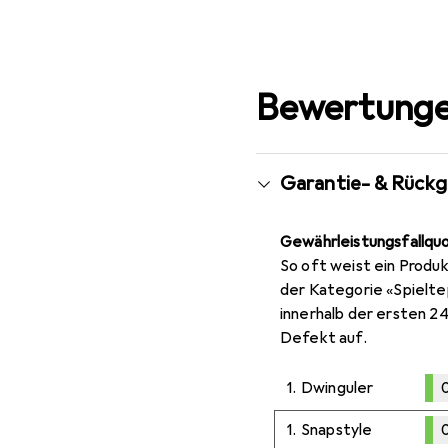
Bewertunge
Garantie- & Rück
Gewährleistungsfallqu
So oft weist ein Produk
der Kategorie «Spielte
innerhalb der ersten 2
Defekt auf.
1.
Dwinguler
0
0,1
%
1.
Snapstyle
0