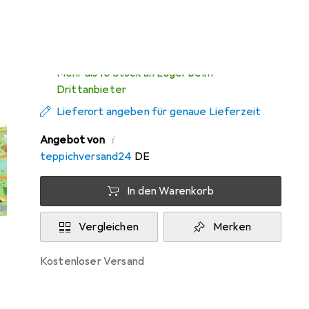
Zwischen Fr, 14.8. und Di, 18.8. geliefert
Mehr als 10 Stück an Lager beim
Drittanbieter
Lieferort angeben für genaue Lieferzeit
i
Angebot von
teppichversand24
DE
In den Warenkorb
Vergleichen
Merken
kostenloser Versand