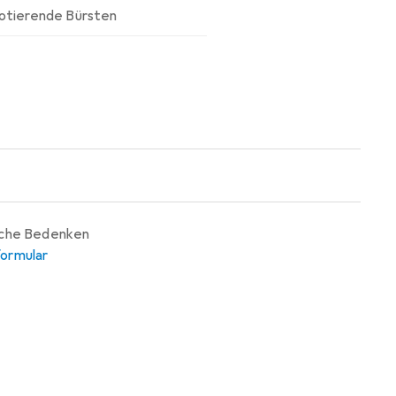
otierende Bürsten
iche Bedenken
ormular