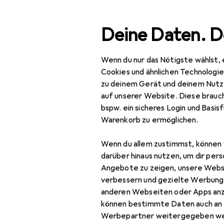
Suche
Deine Daten. D
Wenn du nur das Nötigste wählst, 
Navigation nach Kategorien
Gesamtsortiment
Baby + Eltern
Gesamtsortiment
Cookies und ähnlichen Technologi
zu deinem Gerät und deinem Nutz
Baby + Eltern
auf unserer Website. Diese brauch
bspw. ein sicheres Login und Basis
Kinderzimmer
Warenkorb zu ermöglichen.
Kinderzimmertextilien
Wenn du allem zustimmst, können 
Babymatratze
darüber hinaus nutzen, um dir pers
Angebote zu zeigen, unsere Webs
Baldachin
verbessern und gezielte Werbung
anderen Webseiten oder Apps an
Kinderbettwäsche
können bestimmte Daten auch an 
Kinderduvet
Werbepartner weitergegeben we