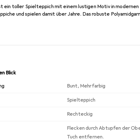
st ein toller Spielteppich mit einem lustigen Motiv in modern
ppiche und spielen damit über Jahre. Das robuste Polyamidgarn
n Blick
ng
Bunt
,
Mehrfarbig
Spielteppich
Rechteckig
Flecken durch Abtupfen der Ob
Tuch entfernen.