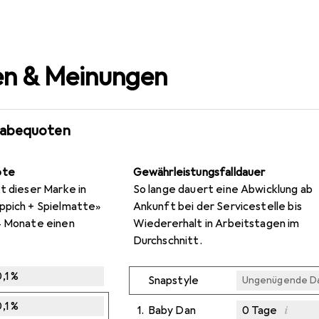
n & Meinungen
gabequoten
ote
Gewährleistungsfalldauer
t dieser Marke in
So lange dauert eine Abwicklung ab
ppich + Spielmatte»
Ankunft bei der Servicestelle bis
4 Monate einen
Wiedererhalt in Arbeitstagen im
Durchschnitt.
,1
%
Snapstyle
Ungenügende D
,1
%
i
1.
Baby Dan
0
Tage