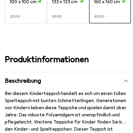
100 x 100 cm
133 x 133 cm
160 x 160 cm
EUR
29,90
EUR
39,90
EUR
49,90
Produktinformationen
Beschreibung
Bei diesem Kinderteppich handelt es sich um einen tollen
Spielteppich mit bunten Schmetterlingen. Generationen
von Kindern lieben diese Teppiche und spielen damit über
Jahre. Das robuste Polyamidgarn ist unempfindlich und
pflegeleicht. Weitere Teppiche für Kinder finden Sie bei
den Kinder- und Spielteppichen. Dieser Teppich ist