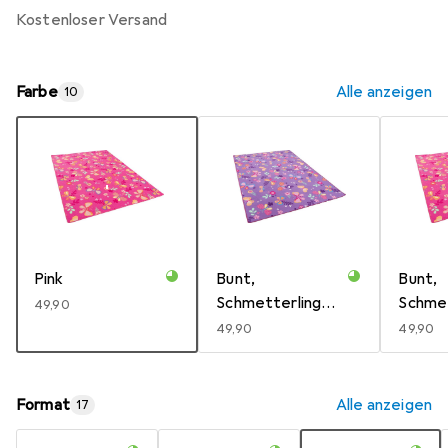
kostenloser Versand
Farbe
Alle anzeigen
10
Pink
Bunt,
Bunt,
Schmetterling
Schmet
EUR
49,90
Lila
pink
EUR
49,90
EUR
49,90
Format
Alle anzeigen
17