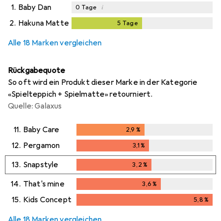
1.
Baby Dan
i
0
Tage
2.
Hakuna Matte
5
Tage
5
Tage
i
i
Ungenügende Daten
Ungenügende Daten
Alle 18 Marken vergleichen
Rückgabequote
So oft wird ein Produkt dieser Marke in der Kategorie
«Spielteppich + Spielmatte» retourniert.
Quelle: Galaxus
11.
Baby Care
2,9
%
2,9
%
12.
Pergamon
3,1
%
3,1
%
13.
Snapstyle
3,2
%
3,2
%
14.
That's mine
3,6
%
3,6
%
15.
Kids Concept
5,8
%
5,8
%
Alle 18 Marken vergleichen