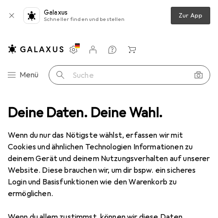
Galaxus
Zur App
Schneller finden und bestellen
Einstellungen
Kundenkonto
Vergleichslisten
Merklisten
Warenkorb
Navigation nach Kategorien
Menü
Suche
eppich + Spielmatte
Deine Daten. Deine Wahl.
Snapstyle Kinder Spiel Teppich Schmetterling
Wenn du nur das Nötigste wählst, erfassen wir mit
Cookies und ähnlichen Technologien Informationen zu
9 Bilder
deinem Gerät und deinem Nutzungsverhalten auf unserer
Website. Diese brauchen wir, um dir bspw. ein sicheres
EUR
49,90
Login und Basisfunktionen wie den Warenkorb zu
Snapstyle
Kinder Spiel Teppich
ermöglichen.
Schmetterling
Wenn du allem zustimmst, können wir diese Daten