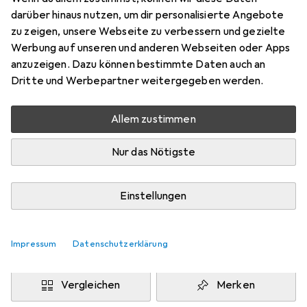
160 x 160 cm
darüber hinaus nutzen, um dir personalisierte Angebote
Preis in EUR inkl. MwSt.
zu zeigen, unsere Webseite zu verbessern und gezielte
Werbung auf unseren und anderen Webseiten oder Apps
Marke
Bewertungen
anzuzeigen. Dazu können bestimmte Daten auch an
Mehr von Snapstyle
31
Dritte und Werbepartner weitergegeben werden.
Allem zustimmen
Zwischen Fr, 14.8. und Di, 18.8. geliefert
Mehr als 10 Stück an Lager beim Drittanbieter
Nur das Nötigste
Lieferort angeben für genaue Lieferzeit
i
Angebot von
Einstellungen
teppichversand24
DE
Impressum
Datenschutzerklärung
In den Warenkorb
Vergleichen
Merken