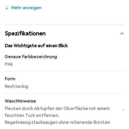
schadstoffgeprüft durch die Gemeinschaft
Mehr anzeigen
umweltfreundlicher Teppichboden e.V.
Spezifikationen
Das Wichtigste auf einen Blick
Genaue Farbbezeichnung
Pink
Form
Rechteckig
Waschhinweise
Flecken durch Abtupfen der Oberfläche mit einem
,
feuchten Tuch entfernen.
Regelmässig staubsaugen ohne rotierende Bürsten