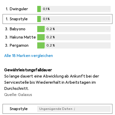
1.
Dwinguler
0,1
%
0,1
%
1.
Snapstyle
0,1
%
0,1
%
3.
Babyono
0,2
%
0,2
%
3.
Hakuna Matte
0,2
%
0,2
%
3.
Pergamon
0,2
%
0,2
%
Alle 18 Marken vergleichen
Gewährleistungsfalldauer
So lange dauert eine Abwicklung ab Ankunft bei der
Servicestelle bis Wiedererhalt in Arbeitstagen im
Durchschnitt.
Quelle: Galaxus
i
Snapstyle
Ungenügende Daten