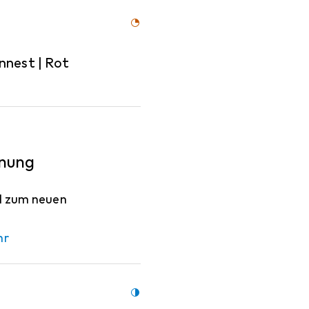
nnest | Rot
enung
rd zum neuen
hr