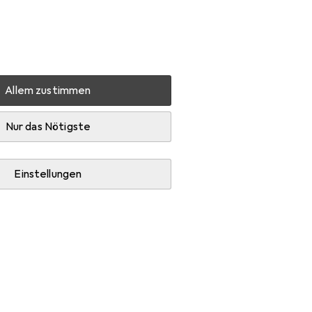
Einstellungen
Kundenkonto
Vergleichslisten
Merklisten
Warenkorb
Anmelden
Allem zustimmen
Nur das Nötigste
i
siert.
Einstellungen
 Lemo Bouncer kann
mbination mit