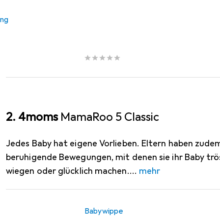
Babywippe
ung
EUR
219,–
Cybex
Lemo Bouncer
2. 4moms
MamaRoo 5 Classic
Jedes Baby hat eigene Vorlieben. Eltern haben zudem 
beruhigende Bewegungen, mit denen sie ihr Baby trös
wiegen oder glücklich machen.
mehr
Babywippe