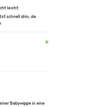
cht leicht
zt schnell drin, da
h
 einer Babywippe in eine