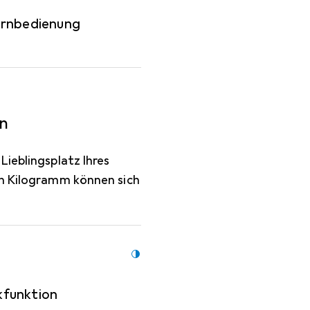
ernbedienung
on
Lieblingsplatz Ihres
un Kilogramm können sich
kfunktion