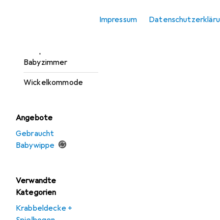
Kinderkleiderschrank
Impressum
Datenschutzerklär
Kinderregal
Komplett-
Babyzimmer
Wickelkommode
Angebote
Gebraucht
Babywippe
Verwandte
Kategorien
Krabbeldecke +