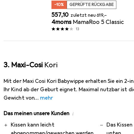
−10%
GEPRÜFTE RÜCKGABE
EUR
EUR
557,10
zuletzt neu
619,–
4moms
MamaRoo 5 Classic
13
3. Maxi-Cosi
Kori
Mit der Maxi Cosi Kori Babywippe erhalten Sie ein 2-in
Ihr Kind ab der Geburt eignet. Maximal nutzbar ist di
Gewicht von
mehr
Das meinen unsere Kunden
i
Pro
Contra
Kissen kann leicht
Das Kissen
abgenommen/gewaschen werden
unten