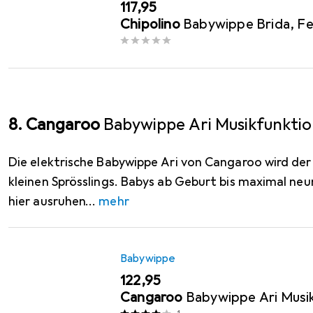
EUR
117,95
Chipolino
Babywippe Brida, F
8. Cangaroo
Babywippe Ari Musikfunkti
Die elektrische Babywippe Ari von Cangaroo wird der 
kleinen Sprösslings. Babys ab Geburt bis maximal ne
hier ausruhen
mehr
Babywippe
EUR
122,95
Cangaroo
Babywippe Ari Musi