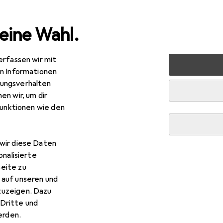
eine Wahl.
erfassen wir mit
Bestseller Babywippen
en Informationen
ungsverhalten
en wir, um dir
Diese Seite bleibt immer aktuell und wird automatisch aktuali
funktionen wie den
wir diese Daten
1. Cybex
Lemo Bouncer
onalisierte
eite zu
Cybex Lemo Wippe. Füttern. Schlafen. Wippen. Der
 auf unseren und
entweder einzeln mit dem Bouncer Stand oder in Ko
zuzeigen. Dazu
dem Lemo Hochstuhl (nur in Verbindung
mehr
Dritte und
rden.