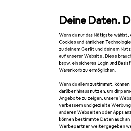
Suche
Deine Daten. D
Wenn du nur das Nötigste wählst, 
Navigation nach Kategorien
Gesamtsortiment
Cookies und ähnlichen Technologi
zu deinem Gerät und deinem Nutz
Baby + Eltern
auf unserer Website. Diese brauch
bspw. ein sicheres Login und Basis
Babyzimmer
Warenkorb zu ermöglichen.
Babymöbel
Wenn du allem zustimmst, können 
Babywippe
darüber hinaus nutzen, um dir pers
Angebote zu zeigen, unsere Webs
Hochstuhl
verbessern und gezielte Werbung
anderen Webseiten oder Apps an
Hochstuhl Zubehör
können bestimmte Daten auch an 
Kindergarderobe
Werbepartner weitergegeben we