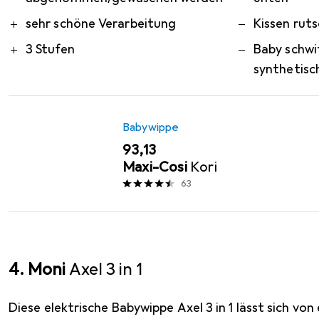
sehr schöne Verarbeitung
Kissen ruts
3 Stufen
Baby schwit
synthetisc
Babywippe
EUR
93,13
Maxi-Cosi
Kori
63
4. Moni
Axel 3 in 1
Diese elektrische Babywippe Axel 3 in 1 lässt sich von