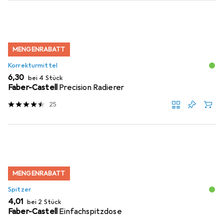
MENGENRABATT
Korrekturmittel
EUR
6,30
bei 4 Stück
Faber-Castell
Precision Radierer
25
MENGENRABATT
Spitzer
EUR
4,01
bei 2 Stück
Faber-Castell
Einfachspitzdose