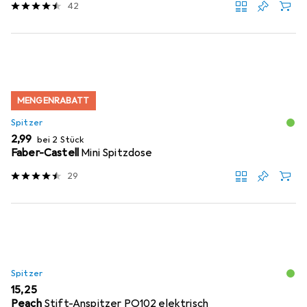
42
MENGENRABATT
Spitzer
EUR
2,99
bei 2 Stück
Faber-Castell
Mini Spitzdose
29
Spitzer
EUR
15,25
Peach
Stift-Anspitzer PO102 elektrisch