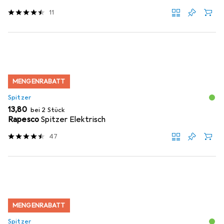
11
MENGENRABATT
Spitzer
EUR
13,80
bei 2 Stück
Rapesco
Spitzer Elektrisch
47
MENGENRABATT
Spitzer