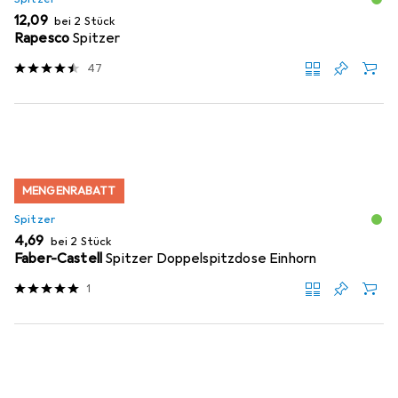
EUR
12,09
bei 2 Stück
Rapesco
Spitzer
47
MENGENRABATT
Spitzer
EUR
4,69
bei 2 Stück
Faber-Castell
Spitzer Doppelspitzdose Einhorn
1