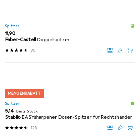
Spitzer
EUR
11,90
Faber-Castell
Doppelspitzer
30
MENGENRABATT
Spitzer
EUR
5,14
bei 2 Stück
Stabilo
EASYsharpener Dosen-Spitzer für Rechtshänder
123