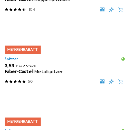
104
MENGENRABATT
Spitzer
EUR
3,53
bei 2 Stück
Faber-Castell
Metallspitzer
50
MENGENRABATT