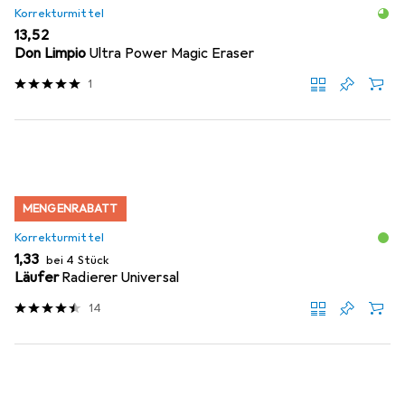
Korrekturmittel
EUR
13,52
Don Limpio
Ultra Power Magic Eraser
1
MENGENRABATT
Korrekturmittel
EUR
1,33
bei 4 Stück
Läufer
Radierer Universal
14