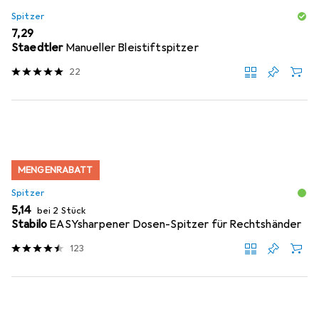
Spitzer
EUR
7,29
Staedtler
Manueller Bleistiftspitzer
22
MENGENRABATT
Spitzer
EUR
5,14
bei 2 Stück
Stabilo
EASYsharpener Dosen-Spitzer für Rechtshänder
123