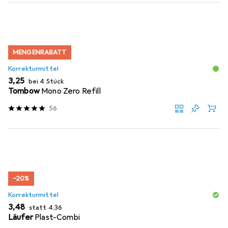
MENGENRABATT
Korrekturmittel
EUR
3,25
bei 4 Stück
Tombow
Mono Zero Refill
56
−20%
Korrekturmittel
EUR
EUR
3,48
statt
4,36
Läufer
Plast-Combi