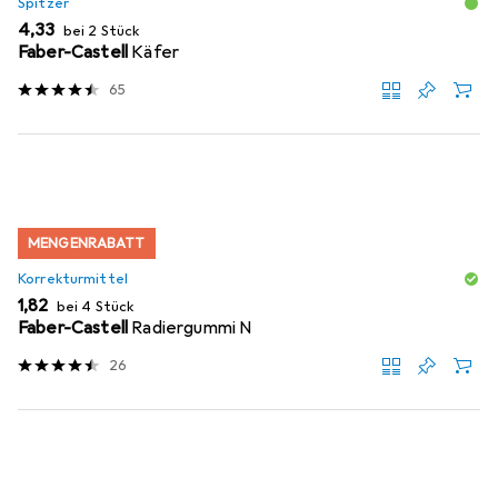
Spitzer
EUR
4,33
bei 2 Stück
Faber-Castell
Käfer
65
MENGENRABATT
Korrekturmittel
EUR
1,82
bei 4 Stück
Faber-Castell
Radiergummi N
26