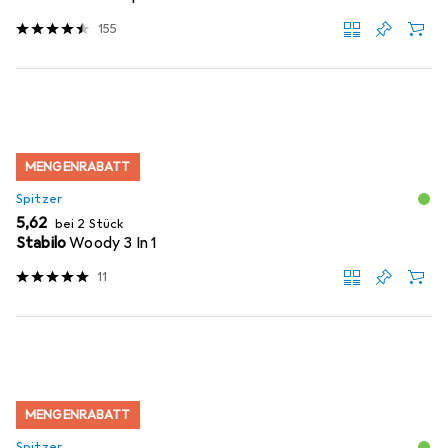
155
MENGENRABATT
Spitzer
EUR
5,62
bei 2 Stück
Stabilo
Woody 3 In 1
11
MENGENRABATT
Spitzer