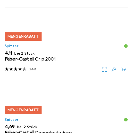
MENGENRABATT
Spitzer
EUR
4,11
bei 2 Stück
Faber-Castell
Grip 2001
348
MENGENRABATT
Spitzer
EUR
4,69
bei 2 Stück
Faber-Castell
Doppelspitzdose