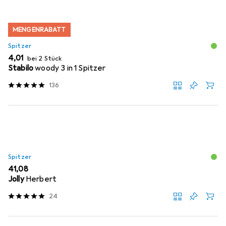
MENGENRABATT
Spitzer
EUR
4,01
bei 2 Stück
Stabilo
woody 3 in 1 Spitzer
136
Spitzer
EUR
41,08
Jolly
Herbert
24