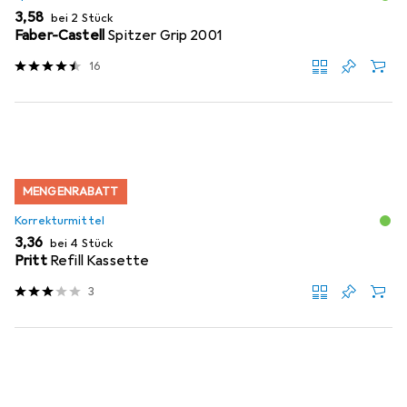
EUR
3,58
bei 2 Stück
Faber-Castell
Spitzer Grip 2001
16
MENGENRABATT
Korrekturmittel
EUR
3,36
bei 4 Stück
Pritt
Refill Kassette
3