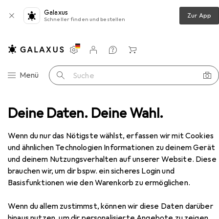
Galaxus
Zur App
Schneller finden und bestellen
Einstellungen
Kundenkonto
Vergleichslisten
Merklisten
Warenkorb
Navigation nach Kategorien
Menü
Suche
en
Deine Daten. Deine Wahl.
Malstifte
Bruynzeel Expression Aquarellstifte
Zubehör
Wenn du nur das Nötigste wählst, erfassen wir mit Cookies
EUR
14,38
bei 2 Stück
Bruynzeel
Expression Aquarellstifte
und ähnlichen Technologien Informationen zu deinem Gerät
12x
und deinem Nutzungsverhalten auf unserer Website. Diese
brauchen wir, um dir bspw. ein sicheres Login und
Basisfunktionen wie den Warenkorb zu ermöglichen.
Zubehör für Bruynzeel
Wenn du allem zustimmst, können wir diese Daten darüber
hinaus nutzen, um dir personalisierte Angebote zu zeigen,