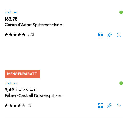
Spitzer
EUR
163,78
Caran d'Ache
Spitzmaschine
572
MENGENRABATT
Spitzer
EUR
3,49
bei 2 Stück
Faber-Castell
Dosenspitzer
13