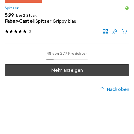
Spitzer
EUR
5,99
bei 2 Stück
Faber-Castell
Spitzer Grippy blau
3
48 von 277 Produkten
Mehr anzeigen
Nach oben