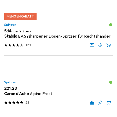
MENGENRABATT
Spitzer
EUR
5,14
bei 2 Stück
Stabilo
EASYsharpener Dosen-Spitzer für Rechtshänder
123
Spitzer
EUR
201,23
Caran d'Ache
Alpine Frost
23