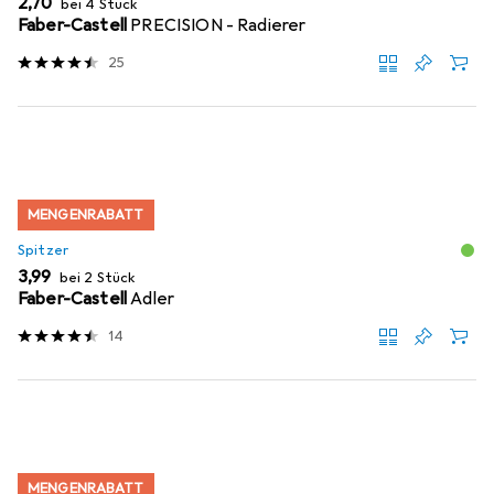
EUR
2,70
bei 4 Stück
Faber-Castell
PRECISION - Radierer
25
MENGENRABATT
Spitzer
EUR
3,99
bei 2 Stück
Faber-Castell
Adler
14
MENGENRABATT