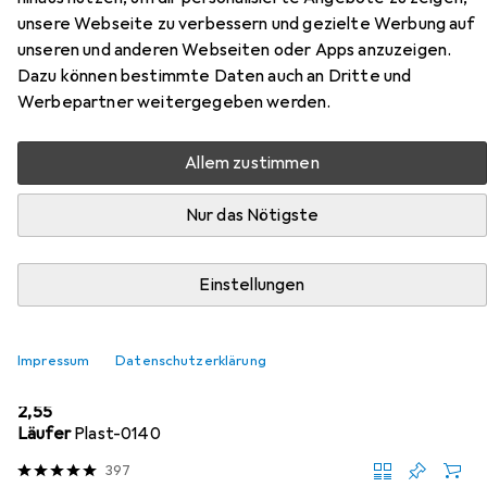
Expression Aquarellstifte
unsere Webseite zu verbessern und gezielte Werbung auf
unseren und anderen Webseiten oder Apps anzuzeigen.
Hier findest du passendes Zubehör zum Produkt
Dazu können bestimmte Daten auch an Dritte und
Bruynzeel Expression Aquarellstifte aus den Kategorien
Werbepartner weitergegeben werden.
Korrekturmittel und Spitzer.
Allem zustimmen
Beliebt
Korrekturmittel
Spitzer
Nur das Nötigste
Relevanz
Einstellungen
Produktliste
Impressum
Datenschutzerklärung
Korrekturmittel
EUR
2,55
Läufer
Plast-0140
397