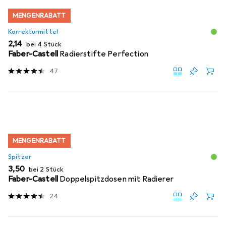
MENGENRABATT
Korrekturmittel
EUR
2,14
bei 4 Stück
Faber-Castell
Radierstifte Perfection
47
MENGENRABATT
Spitzer
EUR
3,50
bei 2 Stück
Faber-Castell
Doppelspitzdosen mit Radierer
24