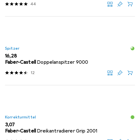
44
Spitzer
EUR
16,28
Faber-Castell
Doppelanspitzer 9000
12
Korrekturmittel
EUR
3,07
Faber-Castell
Dreikantradierer Grip 2001