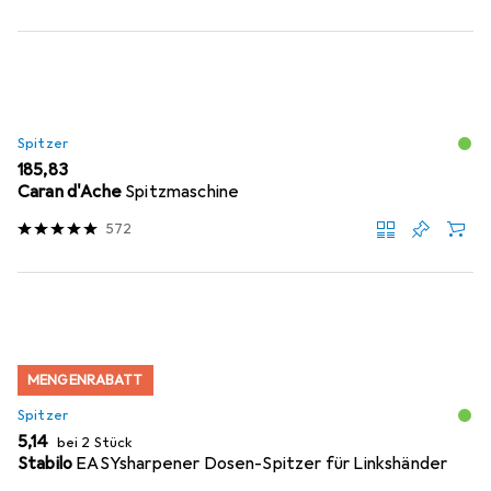
Spitzer
EUR
185,83
Caran d'Ache
Spitzmaschine
572
MENGENRABATT
Spitzer
EUR
5,14
bei 2 Stück
Stabilo
EASYsharpener Dosen-Spitzer für Linkshänder