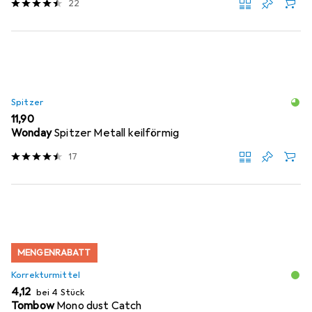
22
Spitzer
EUR
11,90
Wonday
Spitzer Metall keilförmig
17
MENGENRABATT
Korrekturmittel
EUR
4,12
bei 4 Stück
Tombow
Mono dust Catch