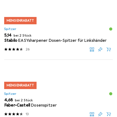
MENGENRABATT
Spitzer
EUR
5,14
bei 2 Stück
Stabilo
EASYsharpener Dosen-Spitzer für Linkshänder
26
MENGENRABATT
Spitzer
EUR
4,68
bei 2 Stück
Faber-Castell
Dosenspitzer
13