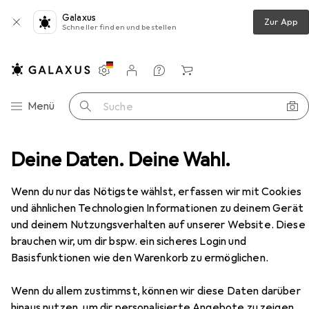
Galaxus
Zur App
Schneller finden und bestellen
Einstellungen
Kundenkonto
Vergleichslisten
Merklisten
Warenkorb
Navigation nach Kategorien
Menü
Suche
Scrapbooking
Deine Daten. Deine Wahl.
Heft + Block
Moleskine Notizbuch
Zubehör
Wenn du nur das Nötigste wählst, erfassen wir mit Cookies
und ähnlichen Technologien Informationen zu deinem Gerät
und deinem Nutzungsverhalten auf unserer Website. Diese
EUR
EUR
19,48
statt
20,72
brauchen wir, um dir bspw. ein sicheres Login und
Moleskine
Notizbuch
Basisfunktionen wie den Warenkorb zu ermöglichen.
A5, Liniert, Harter Einband
Wenn du allem zustimmst, können wir diese Daten darüber
hinaus nutzen, um dir personalisierte Angebote zu zeigen,