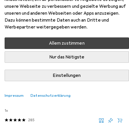
unsere Webseite zu verbessern und gezielte Werbung auf
unseren und anderen Webseiten oder Apps anzuzeigen.
Dazu können bestimmte Daten auch an Dritte und
Zubehör für Moleskine Notizbuch
Werbepartner weitergegeben werden.
Hier findest du passendes Zubehör zum Produkt
Allem zustimmen
Moleskine Notizbuch aus der Kategorie Schreibstifte.
Relevanz
Nur das Nötigste
Produktliste
Einstellungen
Schreibstifte
Impressum
Datenschutzerklärung
EUR
74,98
Caran d'Ache
849 Brut Rosé
1x
285