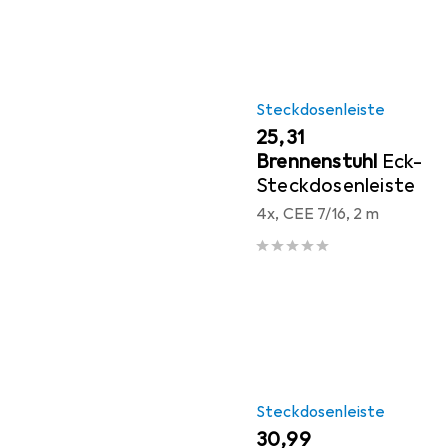
Steckdosenleiste
EUR
25,31
Brennenstuhl
Eck-
Steckdosenleiste
4x, CEE 7/16, 2 m
Steckdosenleiste
EUR
30,99