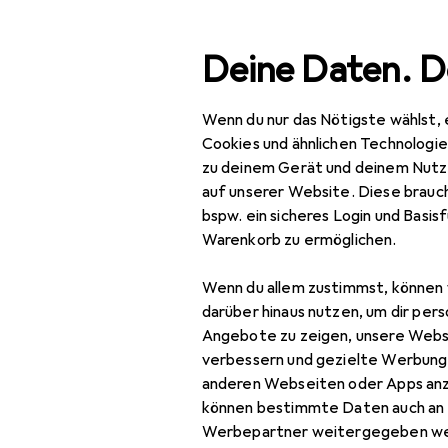
Suche
Deine Daten. D
Wenn du nur das Nötigste wählst, 
Navigation nach Kategorien
Gesamtsortiment
Büro
Gesamtsortiment
Cookies und ähnlichen Technologi
zu deinem Gerät und deinem Nutz
EU
12
Büro + Schreibwaren
auf unserer Website. Diese brauch
Pl
bspw. ein sicheres Login und Basis
Drucker + Scanner
US
Warenkorb zu ermöglichen.
Scannen
Wenn du allem zustimmst, können 
Barcode Scanner
Zubehör für
darüber hinaus nutzen, um dir pers
Angebote zu zeigen, unsere Webs
Scanner
verbessern und gezielte Werbung
Hier findest du passendes
anderen Webseiten oder Apps an
Scanner Zubehör
Steckdosenleiste.
können bestimmte Daten auch an 
Werbepartner weitergegeben we