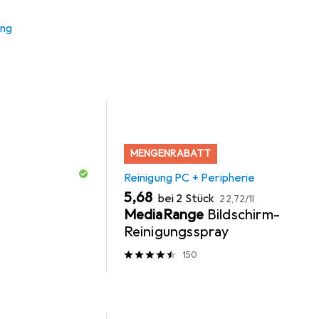
r
Reinigung PC + Peripherie
Steckdosenleiste
Druc
ung
MENGENRABATT
Reinigung PC + Peripherie
EUR
EUR
5,68
bei 2 Stück
22,72
/
1l
MediaRange
Bildschirm-
Reinigungsspray
150