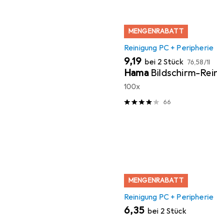
MENGENRABATT
Reinigung PC + Peripherie
EUR
EUR
9,19
bei 2 Stück
76,58
/
1l
Hama
Bildschirm-Rei
100x
66
MENGENRABATT
Reinigung PC + Peripherie
EUR
6,35
bei 2 Stück