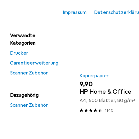
Angebote
Beliebt
Kopierpapie
Impressum
Datenschutzerklär
Gebraucht Scanner
Sortieren nach
:
Relevanz
Produktliste
Verwandte
Kategorien
Drucker
Garantieerweiterung
Scanner Zubehör
Kopierpapier
EUR
9,90
HP
Home & Office
Dazugehörig
A4, 500 Blätter, 80 g/m²
Scanner Zubehör
1140