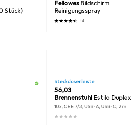
Fellowes
Bildschirm
0 Stück)
Reinigungsspray
14
Steckdosenleiste
EUR
56,03
Brennenstuhl
Estilo Duplex
10x, CEE 7/3, USB-A, USB-C, 2 m