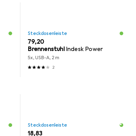
Steckdosenleiste
EUR
79,20
Brennenstuhl
Indesk Power
5x, USB-A, 2 m
2
Steckdosenleiste
EUR
18,83