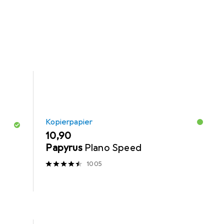
kerserver
Mehrfachstecker + Abzweigstecker
Kopierpapier
EUR
10,90
Papyrus
Plano Speed
1005