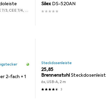
doleiste
Silex
DS-520AN
6x, CEE 7/16, CEE 7/17, CEE 7/3, CEE 7/4, CEE 7/5, CEE 7/6, CEE 7/7, Typ 12, Typ 13, Typ 15, Typ 23, USB-A, 2 m
Steckdosenleiste
igstecker
EUR
25,85
Brennenstuhl
Steckdosenleis
r 2-fach + 1
6x, USB-A, 2 m
3