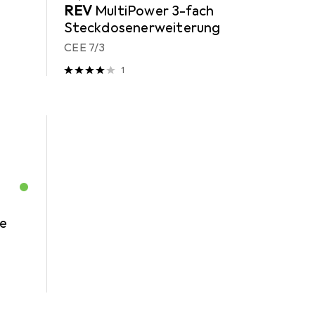
REV
MultiPower 3-fach
Steckdosenerweiterung
CEE 7/3
1
te