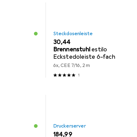
Steckdosenleiste
EUR
30,44
Brennenstuhl
estilo
Eckstedoleiste 6-fach
6x, CEE 7/16, 2 m
1
Druckerserver
EUR
184,99