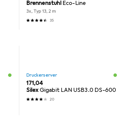
Brennenstuhl
Eco-Line
3x, Typ 13, 2 m
35
Druckerserver
EUR
171,04
Silex
Gigabit LAN USB3.0 DS-600
20