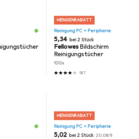
MENGENRABATT
Reinigung PC + Peripherie
EUR
5,34
bei 2 Stück
nigungstücher
Fellowes
Bildschirm
Reinigungstücher
100x
187
MENGENRABATT
Reinigung PC + Peripherie
EUR
EUR
5,02
bei 2 Stück
20,08
/
1l