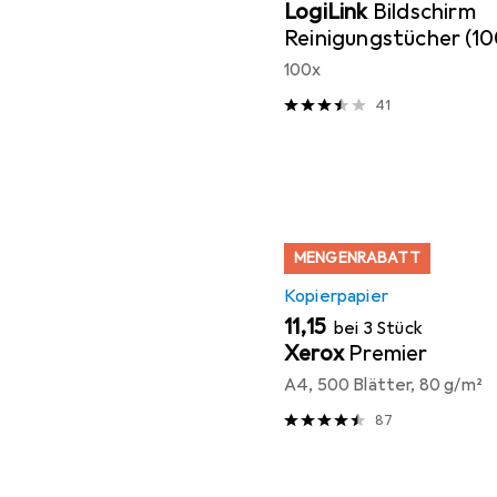
LogiLink
Bildschirm
Reinigungstücher (10
100x
41
MENGENRABATT
Kopierpapier
EUR
11,15
bei 3 Stück
Xerox
Premier
A4, 500 Blätter, 80 g/m²
87