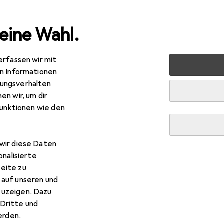
eine Wahl.
erfassen wir mit
 + Schreibwaren
Drucker + Scanner
Scannen
Scanne
en Informationen
ungsverhalten
R
4,99
en wir, um dir
ustek
MobileOffice S 602
funktionen wie den
B
wir diese Daten
 Plustek MobileOffice S 602
onalisierte
eite zu
 auf unseren und
 Zubehör zum Produkt Plustek MobileOffice S 602 aus den Kate
zuzeigen. Dazu
Dritte und
rden.