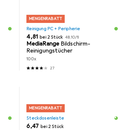
MENGENRABATT
Reinigung PC + Peripherie
EUR
EUR
4,81
bei 2 Stück
48,10
/
1l
MediaRange
Bildschirm-
Reinigungstücher
100x
27
MENGENRABATT
Steckdosenleiste
EUR
6,47
bei 2 Stück