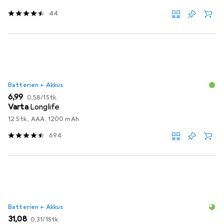
44
Batterien + Akkus
EUR
EUR
6,99
0,58
/
1Stk.
Varta
Longlife
12 Stk., AAA, 1200 mAh
694
Batterien + Akkus
EUR
EUR
31,08
0,31
/
1Stk.