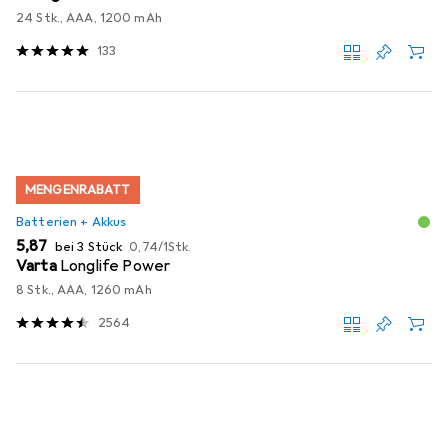
24 Stk., AAA, 1200 mAh
133
MENGENRABATT
Batterien + Akkus
EUR
EUR
5,87
bei 3 Stück
0,74
/
1Stk.
Varta
Longlife Power
8 Stk., AAA, 1260 mAh
2564