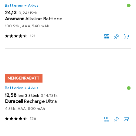
Batterien + Akkus
EUR
EUR
24,13
0,24
/
1Stk.
Ansmann
Alkaline Batterie
100 Stk., AAA, 540 mAh
121
MENGENRABATT
Batterien + Akkus
EUR
EUR
12,58
bei 3 Stück
3,14
/
1Stk.
Duracell
Recharge Ultra
4 Stk., AAA, 800 mAh
126