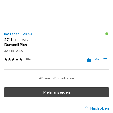
Batterien + Akkus
EUR
EUR
27,11
0,85
/
1Stk.
Duracell
Plus
32 Stk., AAA
1196
48 von 528 Produkten
Mehr anzeigen
Nach oben