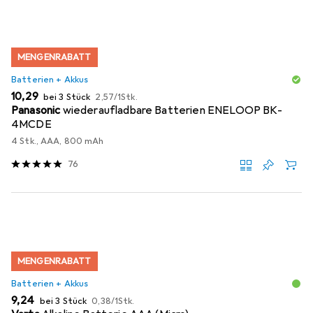
MENGENRABATT
Batterien + Akkus
EUR
EUR
10,29
bei 3 Stück
2,57
/
1Stk.
Panasonic
wiederaufladbare Batterien ENELOOP BK-
4MCDE
4 Stk., AAA, 800 mAh
76
MENGENRABATT
Batterien + Akkus
EUR
EUR
9,24
bei 3 Stück
0,38
/
1Stk.