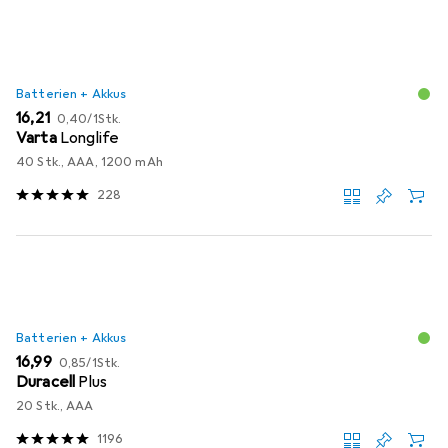
Batterien + Akkus
EUR
EUR
16,21
0,40
/
1Stk.
Varta
Longlife
40 Stk., AAA, 1200 mAh
228
Batterien + Akkus
EUR
EUR
16,99
0,85
/
1Stk.
Duracell
Plus
20 Stk., AAA
1196