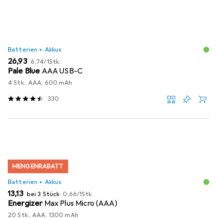
Batterien + Akkus
EUR
EUR
26,93
6,74
/
1Stk.
Pale Blue
AAA USB-C
4 Stk., AAA, 600 mAh
330
MENGENRABATT
Batterien + Akkus
EUR
EUR
13,13
bei 3 Stück
0,66
/
1Stk.
Energizer
Max Plus Micro (AAA)
20 Stk., AAA, 1300 mAh