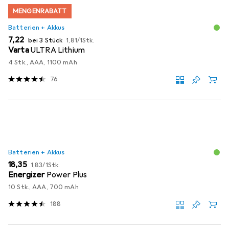
MENGENRABATT
Batterien + Akkus
EUR
EUR
7,22
bei 3 Stück
1,81
/
1Stk.
Varta
ULTRA Lithium
4 Stk., AAA, 1100 mAh
76
Batterien + Akkus
EUR
EUR
18,35
1,83
/
1Stk.
Energizer
Power Plus
10 Stk., AAA, 700 mAh
188