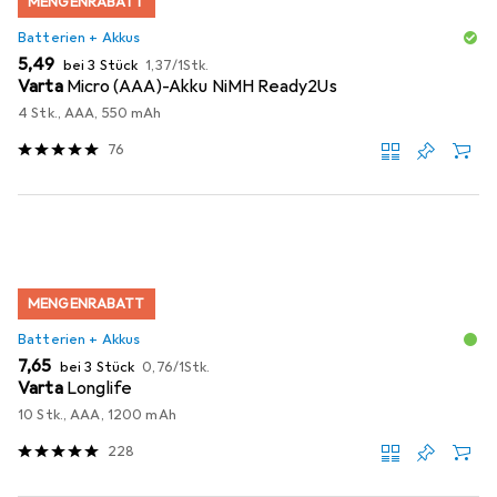
MENGENRABATT
Batterien + Akkus
EUR
EUR
5,49
bei 3 Stück
1,37
/
1Stk.
Varta
Micro (AAA)-Akku NiMH Ready2Us
4 Stk., AAA, 550 mAh
76
MENGENRABATT
Batterien + Akkus
EUR
EUR
7,65
bei 3 Stück
0,76
/
1Stk.
Varta
Longlife
10 Stk., AAA, 1200 mAh
228