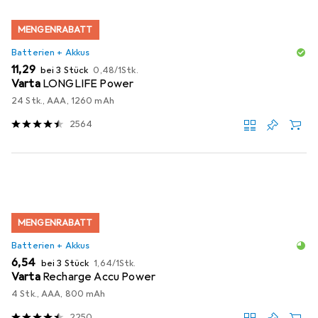
MENGENRABATT
Batterien + Akkus
EUR
EUR
11,29
bei 3 Stück
0,48
/
1Stk.
Varta
LONGLIFE Power
24 Stk., AAA, 1260 mAh
2564
MENGENRABATT
Batterien + Akkus
EUR
EUR
6,54
bei 3 Stück
1,64
/
1Stk.
Varta
Recharge Accu Power
4 Stk., AAA, 800 mAh
2250