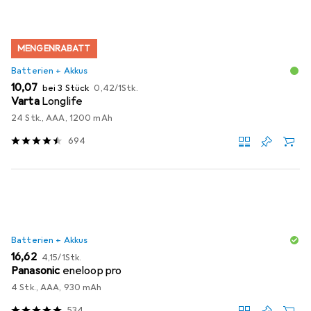
MENGENRABATT
Batterien + Akkus
EUR
EUR
10,07
bei 3 Stück
0,42
/
1Stk.
Varta
Longlife
24 Stk., AAA, 1200 mAh
694
Batterien + Akkus
EUR
EUR
16,62
4,15
/
1Stk.
Panasonic
eneloop pro
4 Stk., AAA, 930 mAh
534