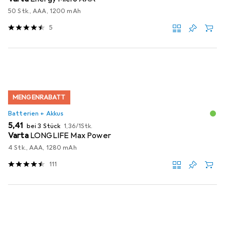
50 Stk., AAA, 1200 mAh
5
MENGENRABATT
Batterien + Akkus
EUR
EUR
5,41
bei 3 Stück
1,36
/
1Stk.
Varta
LONGLIFE Max Power
4 Stk., AAA, 1280 mAh
111