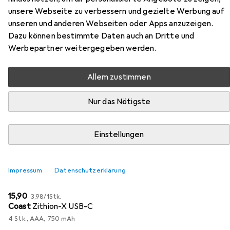
unsere Webseite zu verbessern und gezielte Werbung auf
unseren und anderen Webseiten oder Apps anzuzeigen.
Dazu können bestimmte Daten auch an Dritte und
Werbepartner weitergegeben werden.
Zubehör für TI TI-84+
Allem zustimmen
Hier findest du passendes Zubehör zum Produkt TI TI-
84+ aus der Kategorie Batterien + Akkus.
Nur das Nötigste
Relevanz
Einstellungen
Produktliste
Impressum
Datenschutzerklärung
Batterien + Akkus
EUR
EUR
15,90
3,98
/
1Stk.
Coast
Zithion-X USB-C
4 Stk., AAA, 750 mAh