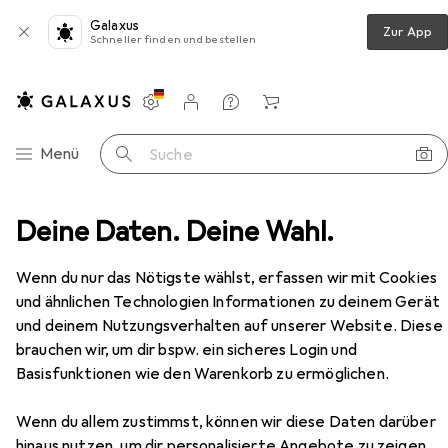
Galaxus
Zur App
Schneller finden und bestellen
Einstellungen
Kundenkonto
Vergleichslisten
Merklisten
Warenkorb
Navigation nach Kategorien
Menü
Suche
bwaren
Deine Daten. Deine Wahl.
Bürotechnik
Taschenrechner
TI TI-84+
Zubehör
Wenn du nur das Nötigste wählst, erfassen wir mit Cookies
und ähnlichen Technologien Informationen zu deinem Gerät
und deinem Nutzungsverhalten auf unserer Website. Diese
brauchen wir, um dir bspw. ein sicheres Login und
EUR
147,–
Basisfunktionen wie den Warenkorb zu ermöglichen.
TI
TI-84+
Batteriebetrieb
Wenn du allem zustimmst, können wir diese Daten darüber
hinaus nutzen, um dir personalisierte Angebote zu zeigen,