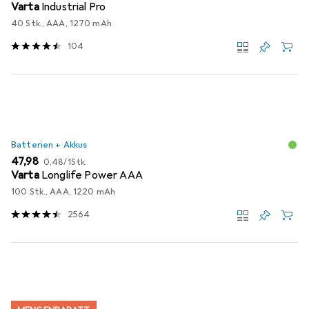
Varta
Industrial Pro
40 Stk., AAA, 1270 mAh
104
Batterien + Akkus
EUR
EUR
47,98
0,48
/
1Stk.
Varta
Longlife Power AAA
100 Stk., AAA, 1220 mAh
2564