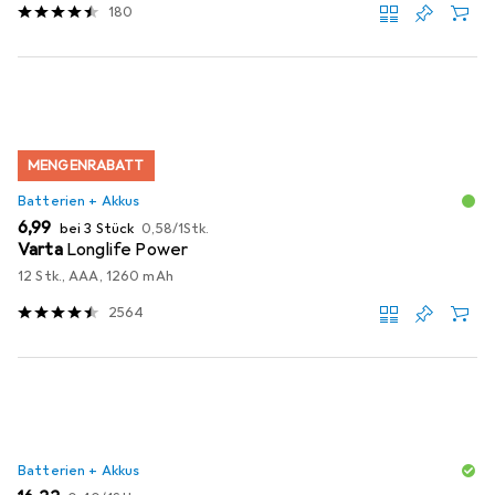
180
MENGENRABATT
Batterien + Akkus
EUR
EUR
6,99
bei 3 Stück
0,58
/
1Stk.
Varta
Longlife Power
12 Stk., AAA, 1260 mAh
2564
Batterien + Akkus
EUR