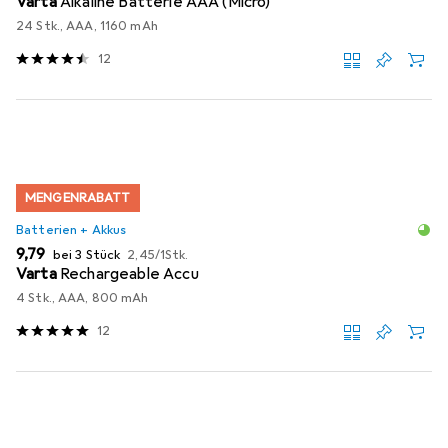
Varta
Alkaline Batterie AAA (Micro)
24 Stk., AAA, 1160 mAh
12
MENGENRABATT
Batterien + Akkus
EUR
EUR
9,79
bei 3 Stück
2,45
/
1Stk.
Varta
Rechargeable Accu
4 Stk., AAA, 800 mAh
12