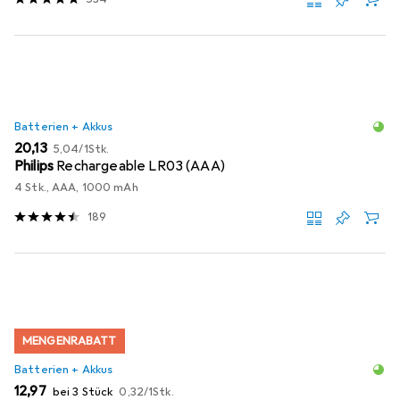
Batterien + Akkus
EUR
EUR
20,13
5,04
/
1Stk.
Philips
Rechargeable LR03 (AAA)
4 Stk., AAA, 1000 mAh
189
MENGENRABATT
Batterien + Akkus
EUR
EUR
12,97
bei 3 Stück
0,32
/
1Stk.