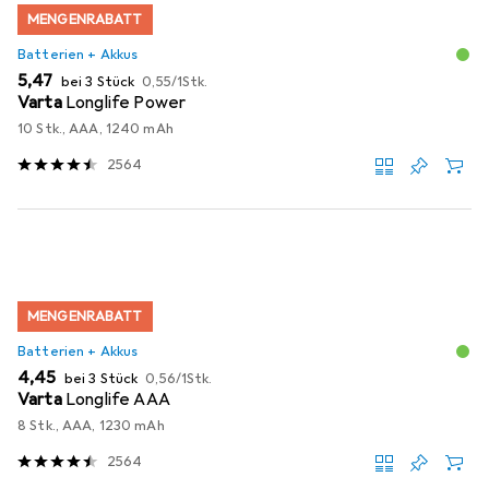
MENGENRABATT
Batterien + Akkus
EUR
EUR
5,47
bei 3 Stück
0,55
/
1Stk.
Varta
Longlife Power
10 Stk., AAA, 1240 mAh
2564
MENGENRABATT
Batterien + Akkus
EUR
EUR
4,45
bei 3 Stück
0,56
/
1Stk.
Varta
Longlife AAA
8 Stk., AAA, 1230 mAh
2564