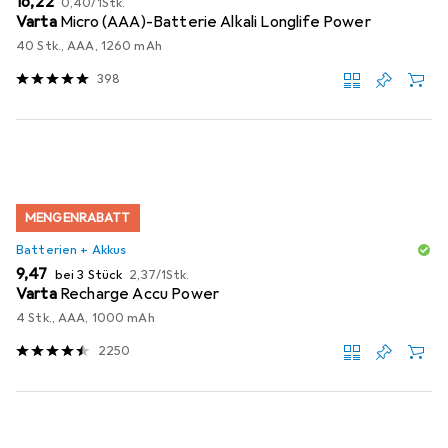
EUR
16,22
0,40
/
1Stk.
Varta
Micro (AAA)-Batterie Alkali Longlife Power
40 Stk., AAA, 1260 mAh
398
MENGENRABATT
Batterien + Akkus
EUR
EUR
9,47
bei 3 Stück
2,37
/
1Stk.
Varta
Recharge Accu Power
4 Stk., AAA, 1000 mAh
2250