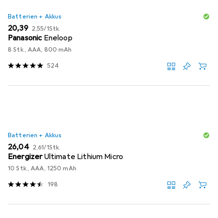
Batterien + Akkus
EUR
EUR
20,39
2,55
/
1Stk.
Panasonic
Eneloop
8 Stk., AAA, 800 mAh
524
Batterien + Akkus
EUR
EUR
26,04
2,61
/
1Stk.
Energizer
Ultimate Lithium Micro
10 Stk., AAA, 1250 mAh
198