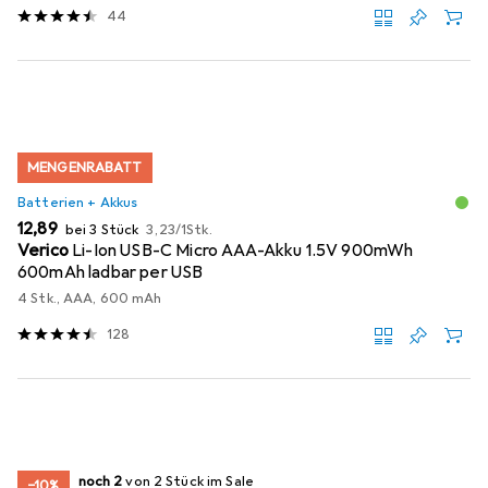
44
MENGENRABATT
Batterien + Akkus
EUR
EUR
12,89
bei 3 Stück
3,23
/
1Stk.
Verico
Li-Ion USB-C Micro AAA-Akku 1.5V 900mWh
600mAh ladbar per USB
4 Stk., AAA, 600 mAh
128
2
2
noch 2
/ 2
/ 2 im Sale
von 2 Stück im Sale
−10%