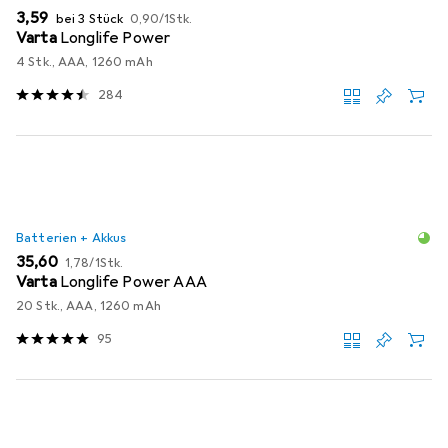
EUR
EUR
3,59
bei 3 Stück
0,90
/
1Stk.
Varta
Longlife Power
4 Stk., AAA, 1260 mAh
284
Batterien + Akkus
EUR
EUR
35,60
1,78
/
1Stk.
Varta
Longlife Power AAA
20 Stk., AAA, 1260 mAh
95