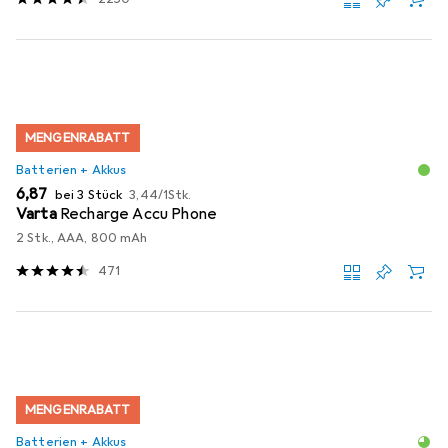
MENGENRABATT
Batterien + Akkus
EUR
EUR
6,87
bei 3 Stück
3,44
/
1Stk.
Varta
Recharge Accu Phone
2 Stk., AAA, 800 mAh
471
MENGENRABATT
Batterien + Akkus