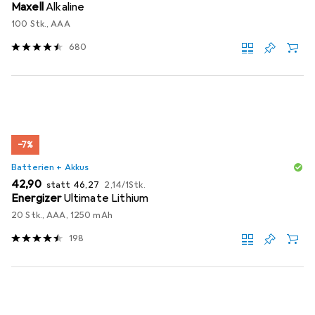
Maxell
Alkaline
100 Stk., AAA
680
−7%
Batterien + Akkus
EUR
EUR
EUR
42,90
statt
46,27
2,14
/
1Stk.
Energizer
Ultimate Lithium
20 Stk., AAA, 1250 mAh
198