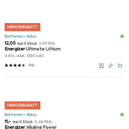
MENGENRABATT
Batterien + Akkus
EUR
EUR
12,05
bei 3 Stück
3,01
/
1Stk.
Energizer
Ultimate Lithium
4 Stk., AAA, 1250 mAh
198
MENGENRABATT
Batterien + Akkus
EUR
EUR
11,–
bei 3 Stück
0,46
/
1Stk.
Energizer
Alkaline Power