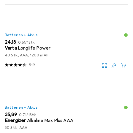
Batterien + Akkus
EUR
EUR
24,18
0,61
/
1Stk.
Varta
Longlife Power
40 Stk., AAA, 1200 mAh
519
Batterien + Akkus
EUR
EUR
35,89
0,71
/
1Stk.
Energizer
Alkaline Max Plus AAA
50 Stk., AAA