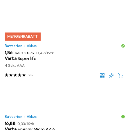
MENGENRABATT
Batterien + Akkus
EUR
EUR
1,86
bei 3 Stück
0,47
/
1Stk.
Varta
Superlife
4 Stk., AAA
28
Batterien + Akkus
EUR
EUR
16,88
0,33
/
1Stk.
Varta
Energy Micro AAA