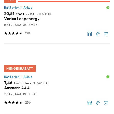
Batterien + Akkus
EUR
EUR
EUR
20,51
statt
22,84
2,57
/
1Stk.
Verico
Loopenergy
8 Stk., AAA, 600 mAh
128
MENGENRABATT
Batterien + Akkus
EUR
EUR
7,46
bei 3 Stück
3,74
/
1Stk.
Ansmann
AAA
2 Stk., AAA, 800 mAh
256