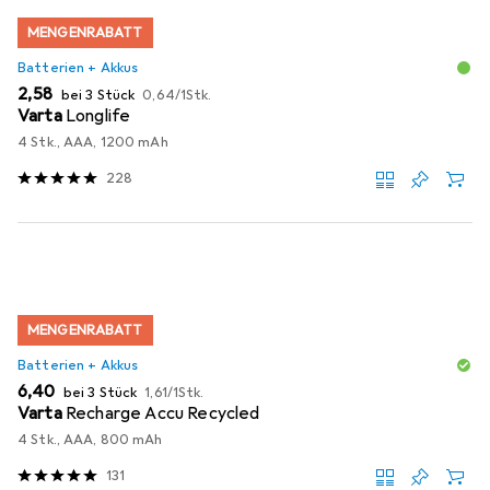
MENGENRABATT
Batterien + Akkus
EUR
EUR
2,58
bei 3 Stück
0,64
/
1Stk.
Varta
Longlife
4 Stk., AAA, 1200 mAh
228
MENGENRABATT
Batterien + Akkus
EUR
EUR
6,40
bei 3 Stück
1,61
/
1Stk.
Varta
Recharge Accu Recycled
4 Stk., AAA, 800 mAh
131