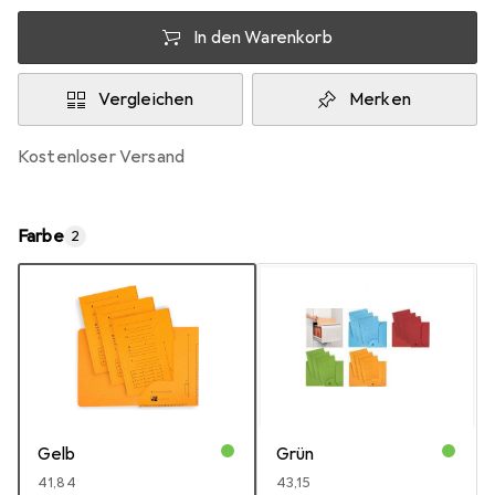
In den Warenkorb
Vergleichen
Merken
kostenloser Versand
Farbe
2
Gelb
Grün
EUR
41,84
EUR
43,15