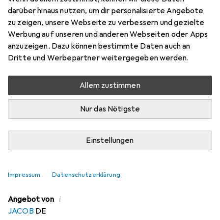
vorge
darüber hinaus nutzen, um dir personalisierte Angebote
zu zeigen, unsere Webseite zu verbessern und gezielte
A4, 25x
Werbung auf unseren und anderen Webseiten oder Apps
Preis in EUR inkl. MwSt.
anzuzeigen. Dazu können bestimmte Daten auch an
Dritte und Werbepartner weitergegeben werden.
EUR
0,68
sparen
Angebot für
EUR
41,16
Allem zustimmen
Nur das Nötigste
Bewertungen
Einstellungen
Zwischen Di, 11.8. und Do, 13.8. geliefert
Mehr als 10 Stück an Lager beim Drittanbieter
Impressum
Datenschutzerklärung
Lieferort angeben für genaue Lieferzeit
i
Angebot von
JACOB
DE