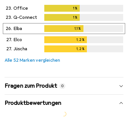
23.
Office
1
%
1
%
23.
Q-Connect
1
%
1
%
26.
Elba
1,1
%
1,1
%
27.
Elco
1,2
%
1,2
%
27.
Jüscha
1,2
%
1,2
%
Alle 52 Marken vergleichen
Fragen zum Produkt
0
Produktbewertungen