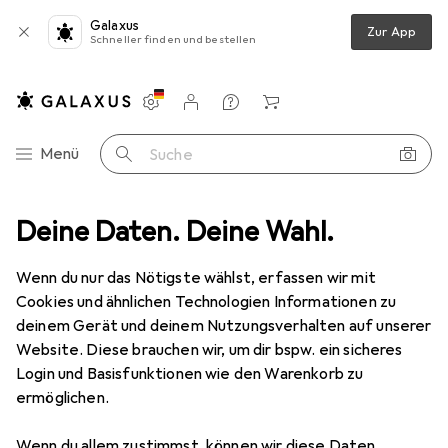
Galaxus
Zur App
Schneller finden und bestellen
Einstellungen
Kundenkonto
Vergleichslisten
Merklisten
Warenkorb
Navigation nach Kategorien
Menü
Suche
en, DIN A4, gelb aus 240 g/qm starkem CANSON Karton, Klappen vorge
Deine Daten. Deine Wahl.
Wenn du nur das Nötigste wählst, erfassen wir mit
Cookies und ähnlichen Technologien Informationen zu
3 Bilder
deinem Gerät und deinem Nutzungsverhalten auf unserer
Website. Diese brauchen wir, um dir bspw. ein sicheres
EUR
41,84
Login und Basisfunktionen wie den Warenkorb zu
Elba
ULTIMATE Einstellmappe mit 2
ermöglichen.
Klappen, DIN A4, gelb aus 240 g/qm
starkem CANSON Karton, Klappen
Wenn du allem zustimmst, können wir diese Daten