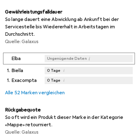
Gewährleistungsfalldauer
So lange dauert eine Abwicklung ab Ankunft bei der
Servicestelle bis Wiedererhalt in Arbeitstagen im
Durchschnitt.
Quelle: Galaxus
i
Elba
Ungenügende Daten
1.
Biella
i
0
Tage
1.
Exacompta
i
0
Tage
i
i
Ungenügende Daten
Ungenügende Daten
Alle 52 Marken vergleichen
Rückgabequote
So oft wird ein Produkt dieser Marke in der Kategorie
«Mappe» retourniert.
Quelle: Galaxus