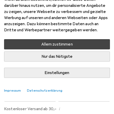
darüber hinaus nutzen, um dir personalisierte Angebote
2 m x 40 cm
zu zeigen, unsere Webseite zu verbessern und gezielte
Preis in EUR inkl. MwSt.
Werbung auf unseren und anderen Webseiten oder Apps
anzuzeigen. Dazu können bestimmte Daten auch an
Bewertungen
Dritte und Werbepartner weitergegeben werden.
1
Allem zustimmen
Mo, 10.8. geliefert
Nur das Nötigste
Mehr als 10 Stück an Lager beim Lieferanten
Lieferort angeben für genaue Lieferzeit
Einstellungen
In den Warenkorb
Impressum
Datenschutzerklärung
Vergleichen
Merken
i
Kostenloser Versand ab 30,–