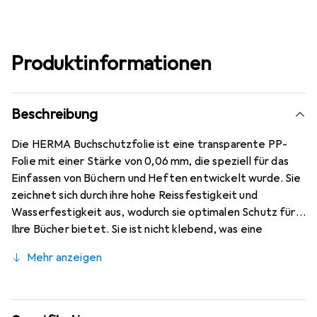
Produktinformationen
Beschreibung
Die HERMA Buchschutzfolie ist eine transparente PP-
Folie mit einer Stärke von 0,06 mm, die speziell für das
Einfassen von Büchern und Heften entwickelt wurde. Sie
zeichnet sich durch ihre hohe Reissfestigkeit und
Wasserfestigkeit aus, wodurch sie optimalen Schutz für
Ihre Bücher bietet. Sie ist nicht klebend, was eine
einfache Handhabung und Anpassung ermöglicht. Mit
Mehr anzeigen
einer Breite von 40 cm und einer Länge von 2 m ist sie
vielseitig einsetzbar und eignet sich sowohl für den
privaten als auch für den professionellen Gebrauch. Die
Buchschutzfolie ist ideal, um die Lebensdauer Ihrer