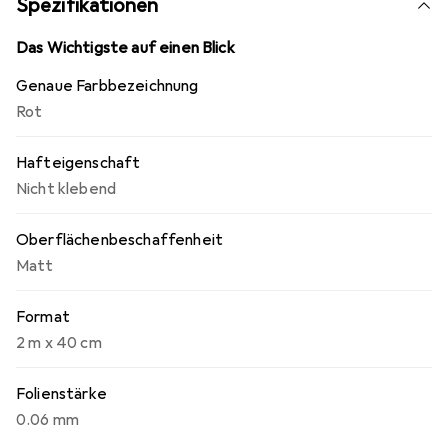
Spezifikationen
Bücher zu verlängern und sie vor Abnutzung und
Beschädigungen zu schützen.
Das Wichtigste auf einen Blick
Genaue Farbbezeichnung
Rot
Hafteigenschaft
Nicht klebend
Oberflächenbeschaffenheit
Matt
Format
2 m x 40 cm
Folienstärke
0.06 mm