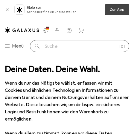
Galaxus
Zur App
Schneller finden und bestellen
Einstellungen
Kundenkonto
Vergleichslisten
Merklisten
Warenkorb
Navigation nach Kategorien
Menü
Suche
rf
Deine Daten. Deine Wahl.
Zubehör Schulbedarf
Buchfolie
Herma Buchschutzfolie
Wenn du nur das Nötigste wählst, erfassen wir mit
Cookies und ähnlichen Technologien Informationen zu
16 Bilder
deinem Gerät und deinem Nutzungsverhalten auf unserer
Website. Diese brauchen wir, um dir bspw. ein sicheres
−7%
Login und Basisfunktionen wie den Warenkorb zu
ermöglichen.
EUR
2,73
statt
EUR
2,94
EUR
1,37
/
1m
Herma
Buchschutzfolie
Wenn du allem zustimmst, können wir diese Daten