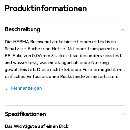
Produktinformationen
Beschreibung
Die HERMA Buchschutzfolie bietet einen effektiven
Schutz für Bücher und Hefte. Mit einer transparenten
PP-Folie von 0,06 mm Stärke ist sie besonders reissfest
und wasserfest, was eine langanhaltende Nutzung
gewährleistet. Diese nicht klebende Folie ermöglicht ein
einfaches Einfassen, ohne Rückstände zu hinterlassen.
Die Rolle hat eine Breite von 40 cm und eine Länge von 2
Mehr anzeigen
m, was ausreichend Material für mehrere Anwendungen
bietet. Ideal für den Einsatz in Schulen, Büros oder zu
Hause schützt sie Ihre Bücher vor Abnutzung und
Beschädigungen, während sie gleichzeitig deren
Spezifikationen
Erscheinungsbild bewahrt. Die HERMA Buchschutzfolie ist
eine praktische Lösung für alle, die ihre Bücher und Hefte
Das Wichtigste auf einen Blick