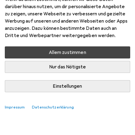
Preis in EUR inkl. MwSt.
darüber hinaus nutzen, um dir personalisierte Angebote
zu zeigen, unsere Webseite zu verbessern und gezielte
Bewertungen
Werbung auf unseren und anderen Webseiten oder Apps
anzuzeigen. Dazu können bestimmte Daten auch an
Dritte und Werbepartner weitergegeben werden.
Zwischen Fr, 7.8. und Di, 11.8. geliefert
Allem zustimmen
9 Stück an Lager beim Lieferanten
Lieferort angeben für genaue Lieferzeit
Nur das Nötigste
In den Warenkorb
Einstellungen
Vergleichen
Merken
Impressum
Datenschutzerklärung
i
Kostenloser Versand ab 30,–