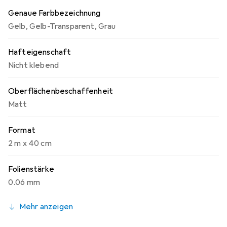
in einem optimalen Zustand halten möchten.
Genaue Farbbezeichnung
Gelb
,
Gelb-Transparent
,
Grau
Hafteigenschaft
Nicht klebend
Oberflächenbeschaffenheit
Matt
Format
2 m x 40 cm
Folienstärke
0.06 mm
Mehr anzeigen