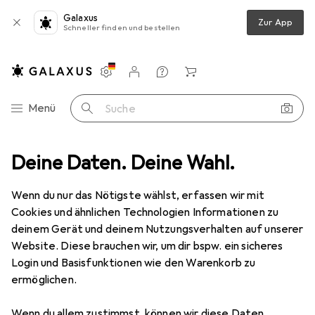
Galaxus
Zur App
Schneller finden und bestellen
Einstellungen
Kundenkonto
Vergleichslisten
Merklisten
Warenkorb
Navigation nach Kategorien
Menü
Suche
rf
Deine Daten. Deine Wahl.
Zubehör Schulbedarf
Buchfolie
Herma Buchschutzfolie
Wenn du nur das Nötigste wählst, erfassen wir mit
Cookies und ähnlichen Technologien Informationen zu
10 Bilder
deinem Gerät und deinem Nutzungsverhalten auf unserer
Website. Diese brauchen wir, um dir bspw. ein sicheres
EUR
2,58
EUR
1,30
/
1m
Login und Basisfunktionen wie den Warenkorb zu
Herma
Buchschutzfolie
ermöglichen.
2 m x 40 cm
Wenn du allem zustimmst, können wir diese Daten