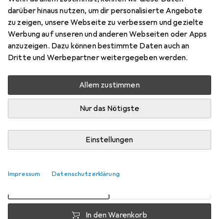
darüber hinaus nutzen, um dir personalisierte Angebote
Preis in EUR inkl. MwSt.
zu zeigen, unsere Webseite zu verbessern und gezielte
Werbung auf unseren und anderen Webseiten oder Apps
Bewertungen
anzuzeigen. Dazu können bestimmte Daten auch an
5
Dritte und Werbepartner weitergegeben werden.
Allem zustimmen
Zwischen Fr, 14.8. und Fr, 21.8. geliefert
Nur 2 Stück an Lager beim Lieferanten
Nur das Nötigste
Benachrichtigen, wenn schneller verfügbar
Einstellungen
Lieferort angeben für genaue Lieferzeit
1 Stück
2 Stück
Impressum
Datenschutzerklärung
EUR
15,78
pro Stück
EUR
14,73
pro Stück
−
7
%
In den Warenkorb