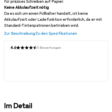
für präzises Schreiben auf Papier.
Keine Akkulaufzeit nötig
Da es sich um einen Füllhalter handelt, ist keine
Akkulaufzeit oder Ladefunktion erforderlich, da er mit
Standard-Tintenpatronen betrieben wird.
Zur Beschreibung
·
Zu den Spezifikationen
4.6
5
Bewertungen
Im Detail