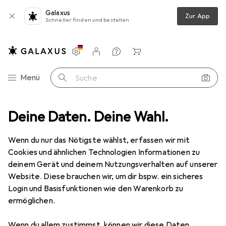
Galaxus
Zur App
Schneller finden und bestellen
Einstellungen
Kundenkonto
Vergleichslisten
Merklisten
Warenkorb
Navigation nach Kategorien
Menü
Suche
Schreibwaren
Deine Daten. Deine Wahl.
Schreibstifte
Online Füllhalter College Blue M
Wenn du nur das Nötigste wählst, erfassen wir mit
Cookies und ähnlichen Technologien Informationen zu
5 Bilder
deinem Gerät und deinem Nutzungsverhalten auf unserer
Website. Diese brauchen wir, um dir bspw. ein sicheres
MENGENRABATT
Login und Basisfunktionen wie den Warenkorb zu
ermöglichen.
EUR
15,78
Online
Füllhalter College Blue M
Wenn du allem zustimmst, können wir diese Daten