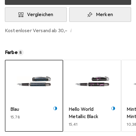
Vergleichen
Merken
i
Kostenloser Versand ab 30,–
Farbe
8
Blau
Hello World
Mint
Metallic Black
Min
EUR
15,78
EUR
15,41
EUR
10,3