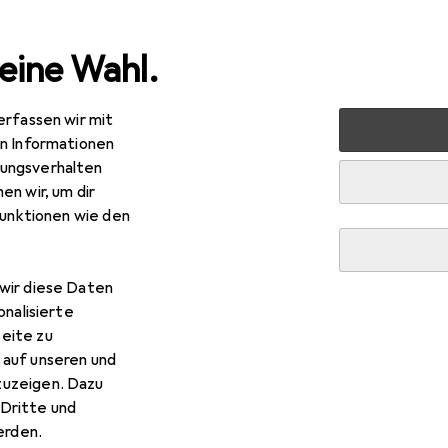
eine Wahl.
erfassen wir mit
 + Schreibwaren
Basteln
Scrapbooking
Fotoalbum
en Informationen
ungsverhalten
en wir, um dir
funktionen wie den
wir diese Daten
onalisierte
eite zu
 auf unseren und
zuzeigen. Dazu
Dritte und
rden.