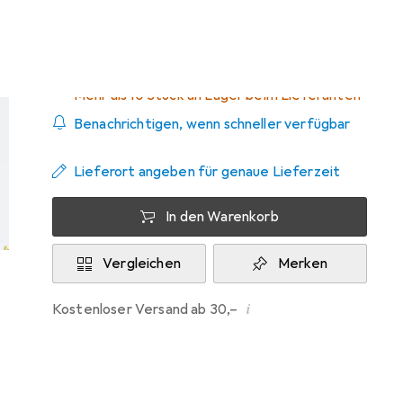
Zwischen Mi, 2.9. und Mi, 9.9. geliefert
Mehr als 10 Stück an Lager beim Lieferanten
Benachrichtigen, wenn schneller verfügbar
Lieferort angeben für genaue Lieferzeit
In den Warenkorb
Vergleichen
Merken
i
Kostenloser Versand ab 30,–