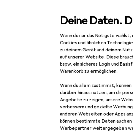
Suche
Deine Daten. D
Wenn du nur das Nötigste wählst, 
Navigation nach Kategorien
Gesamtsortiment
Büro
Gesamtsortiment
Cookies und ähnlichen Technologi
zu deinem Gerät und deinem Nutz
Büro + Schreibwaren
auf unserer Website. Diese brauch
bspw. ein sicheres Login und Basis
Basteln
Warenkorb zu ermöglichen.
Scrapbooking
Wenn du allem zustimmst, können 
Fotoalbum
darüber hinaus nutzen, um dir pers
Angebote zu zeigen, unsere Webs
Haftnotiz
verbessern und gezielte Werbung
anderen Webseiten oder Apps an
Heft + Block
können bestimmte Daten auch an 
Malstifte
Werbepartner weitergegeben we