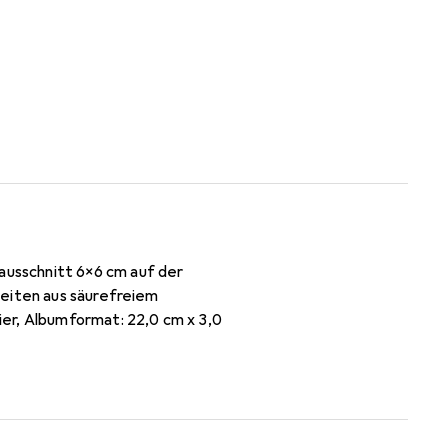
usschnitt 6x6 cm auf der
Seiten aus säurefreiem
er, Albumformat: 22,0 cm x 3,0