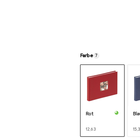
Farbe
7
Rot
Bla
EUR
12,63
EU
15,