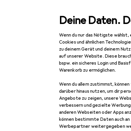
Suche
Deine Daten. D
Wenn du nur das Nötigste wählst, 
Navigation nach Kategorien
Gesamtsortiment
Büro
Gesamtsortiment
Cookies und ähnlichen Technologi
zu deinem Gerät und deinem Nutz
Büro + Schreibwaren
auf unserer Website. Diese brauch
bspw. ein sicheres Login und Basis
Basteln
Warenkorb zu ermöglichen.
Scrapbooking
Wenn du allem zustimmst, können 
Fotoalbum
darüber hinaus nutzen, um dir pers
Angebote zu zeigen, unsere Webs
Haftnotiz
verbessern und gezielte Werbung
anderen Webseiten oder Apps an
Heft + Block
können bestimmte Daten auch an 
Malstifte
Werbepartner weitergegeben we