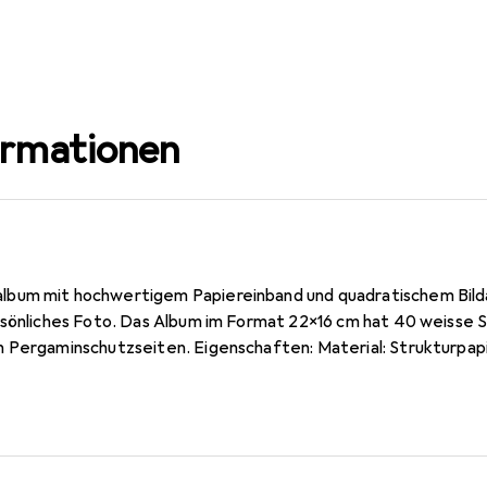
ormationen
bum mit hochwertigem Papiereinband und quadratischem Bilda
rsönliches Foto. Das Album im Format 22x16 cm hat 40 weisse 
 Pergaminschutzseiten. Eigenschaften: Material: Strukturpapi