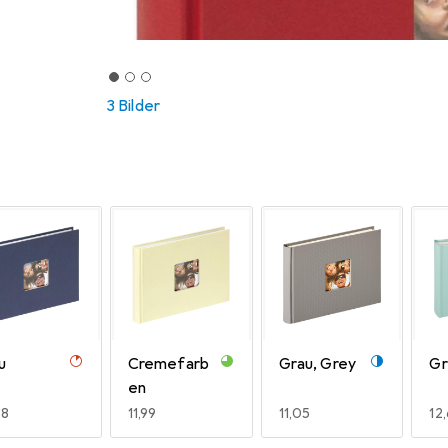
3 Bilder
u
Cremefarb
Grau, Grey
Gr
en
R
38
EUR
11,99
EUR
11,05
EU
12