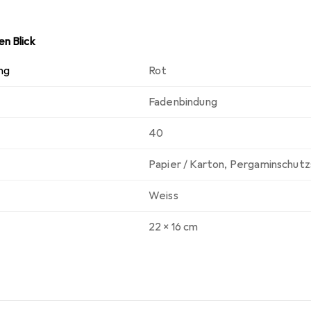
n Blick
ng
Rot
Fadenbindung
40
Papier / Karton
,
Pergaminschutz
Weiss
22 x 16 cm