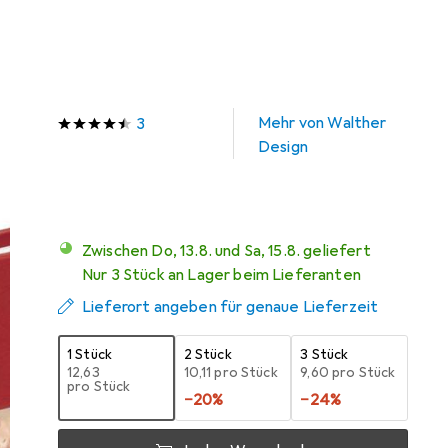
Schneller lieferbar
Angebot für
EUR
23,10
Marke
Bewertungen
Mehr von Walther
3
Design
Zwischen Do, 13.8. und Sa, 15.8. geliefert
Nur 3 Stück an Lager beim Lieferanten
Lieferort angeben für genaue Lieferzeit
1 Stück
2 Stück
3 Stück
EUR
12,63
EUR
10,11
pro Stück
EUR
9,60
pro Stück
pro Stück
−
20
%
−
24
%