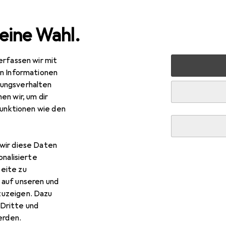
eine Wahl.
erfassen wir mit
 + Schreibwaren
Basteln
Scrapbooking
Fotoalbum
en Informationen
ungsverhalten
en wir, um dir
funktionen wie den
wir diese Daten
onalisierte
eite zu
 auf unseren und
zuzeigen. Dazu
Dritte und
rden.