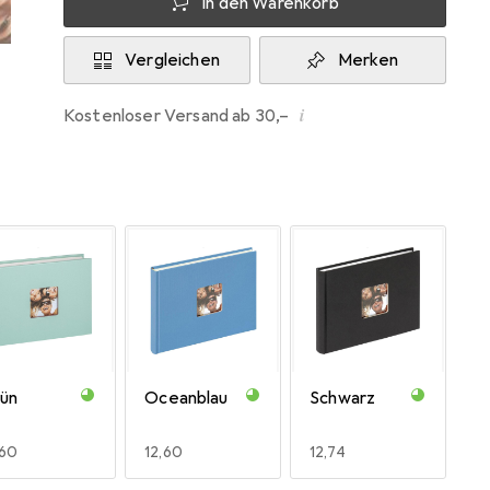
In den Warenkorb
Vergleichen
Merken
i
Kostenloser Versand ab 30,–
ün
Oceanblau
Schwarz
R
,60
EUR
12,60
EUR
12,74