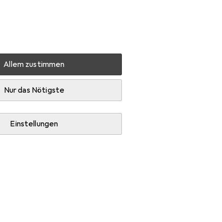
Einstellungen
Kundenkonto
Vergleichslisten
Merklisten
Warenkorb
Anmelden
Allem zustimmen
ubehör
Nur das Nötigste
Einstellungen
e.