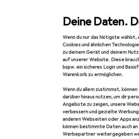
Suche
Deine Daten. D
Wenn du nur das Nötigste wählst, 
Navigation nach Kategorien
Gesamtsortiment
Woh
Gesamtsortiment
Cookies und ähnlichen Technologi
zu deinem Gerät und deinem Nutz
Wohnen
auf unserer Website. Diese brauch
Bel
bspw. ein sicheres Login und Basis
Möbel
Warenkorb zu ermöglichen.
Schlafzimmer
Wenn du allem zustimmst, können 
Bett
Zubehör für 
darüber hinaus nutzen, um dir pers
Angebote zu zeigen, unsere Webs
Bett Zubehör
verbessern und gezielte Werbung
Hier findest du passendes
anderen Webseiten oder Apps an
Boxspringbett
Sortieren nach
:
Relevanz
können bestimmte Daten auch an 
Kleiderschrank
Werbepartner weitergegeben we
Produktliste