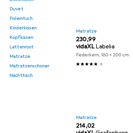
Duvet
Fixleintuch
Kinderkissen
Matratze
Kopfkissen
EUR
230,99
vidaXL
Labelia
Lattenrost
Federkern, 160 x 200 cm
Matratze
6
Matratzenschoner
Nachttisch
Matratze
EUR
214,02
vidaXL
Grafenberg