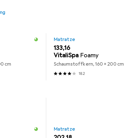
ung
Matratze
EUR
133,16
VitaliSpa
Foamy
00 cm
Schaumstoffkern, 160 x 200 cm
182
Matratze
EUR
202,18