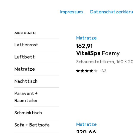
Kleiderschrank
Impressum
Datenschutzerklär
Zubehör
Kommode +
Sideboard
Matratze
Lattenrost
EUR
162,91
VitaliSpa
Foamy
Luftbett
Schaumstoffkern, 160 x 2
Matratze
182
Nachttisch
Paravent +
Raumteiler
Schminktisch
Matratze
Sofa + Bettsofa
EUR
220,66