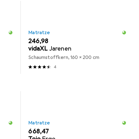
Matratze
EUR
246,98
vidaXL
Jarenen
Schaumstoffkern, 160 x 200 cm
4
Matratze
EUR
668,47
Tojo
Ergo