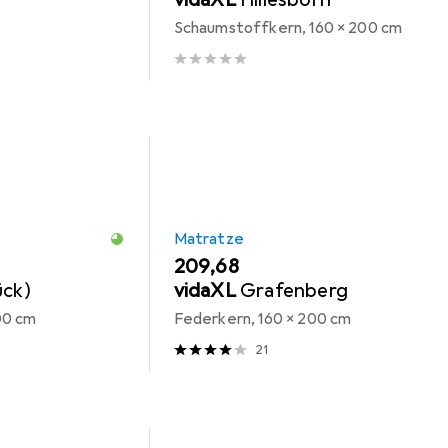
Schaumstoffkern, 160 x 200 cm
Matratze
EUR
209,68
ück)
vidaXL
Grafenberg
00 cm
Federkern, 160 x 200 cm
21