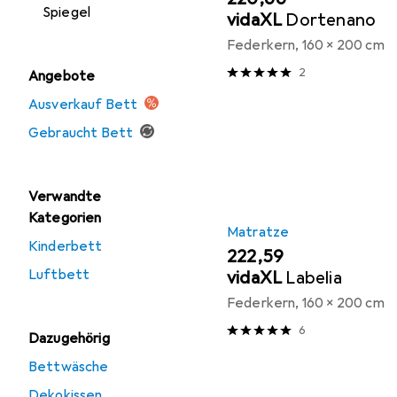
Spiegel
vidaXL
Dortenano
Federkern, 160 x 200 cm
2
Angebote
Ausverkauf Bett
Gebraucht Bett
Verwandte
Kategorien
Matratze
Kinderbett
EUR
222,59
Luftbett
vidaXL
Labelia
Federkern, 160 x 200 cm
6
Dazugehörig
Bettwäsche
Dekokissen