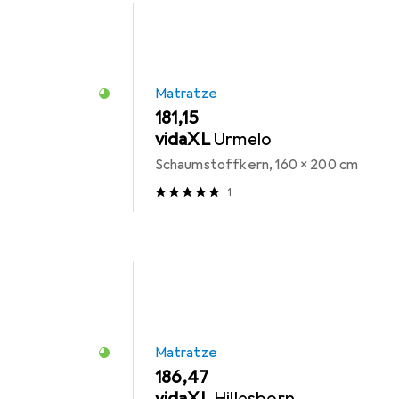
Matratze
EUR
181,15
vidaXL
Urmelo
Schaumstoffkern, 160 x 200 cm
1
Matratze
EUR
186,47
vidaXL
Hillesborn