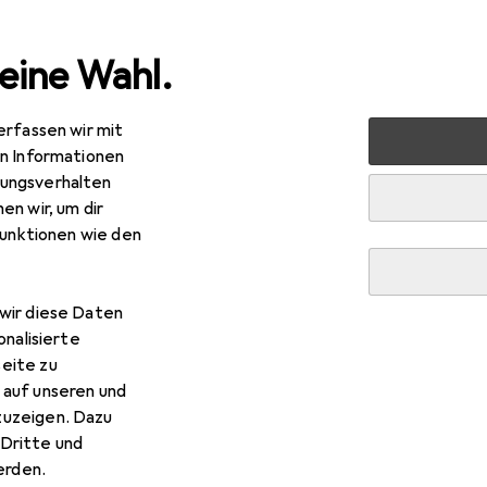
eine Wahl.
erfassen wir mit
nen
Möbel
Schlafzimmer
Bett
Beliani Betin
Z
en Informationen
ungsverhalten
en wir, um dir
iani
Betin
funktionen wie den
wir diese Daten
Beliani Betin
onalisierte
eite zu
 auf unseren und
 Zubehör zum Produkt Beliani Betin aus der Kategorie Matratz
zuzeigen. Dazu
Dritte und
rden.