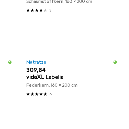
Schaumstoffkern, 160 x 200 cm
3
Matratze
EUR
309,84
vidaXL
Labelia
Federkern, 160 x 200 cm
6