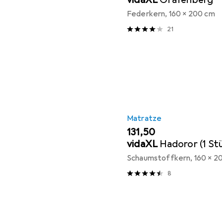
Federkern, 160 x 200 cm
21
Matratze
EUR
131,50
vidaXL
Hadoror (1 St
Schaumstoffkern, 160 x 2
8