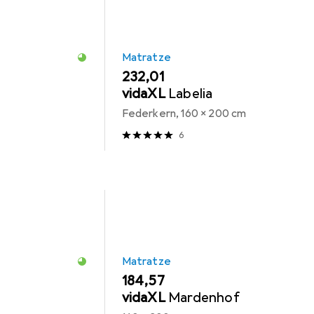
Matratze
EUR
232,01
vidaXL
Labelia
Federkern, 160 x 200 cm
6
Matratze
EUR
184,57
vidaXL
Mardenhof