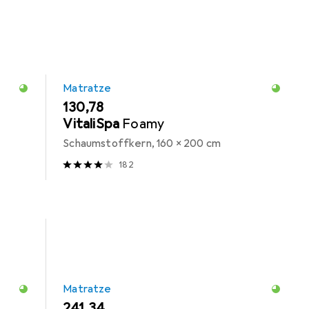
Matratze
EUR
130,78
VitaliSpa
Foamy
Schaumstoffkern, 160 x 200 cm
182
Matratze
EUR
241,34