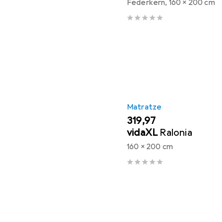
Federkern, 160 x 200 cm
Matratze
EUR
319,97
vidaXL
Ralonia
160 x 200 cm