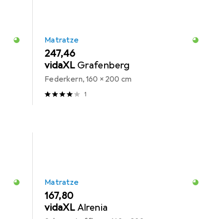
Matratze
EUR
247,46
vidaXL
Grafenberg
Federkern, 160 x 200 cm
1
Matratze
EUR
167,80
vidaXL
Alrenia