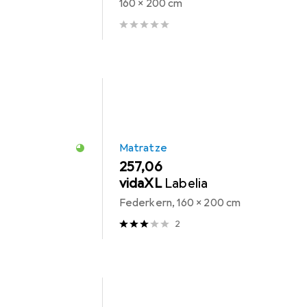
160 x 200 cm
Matratze
EUR
257,06
vidaXL
Labelia
Federkern, 160 x 200 cm
2