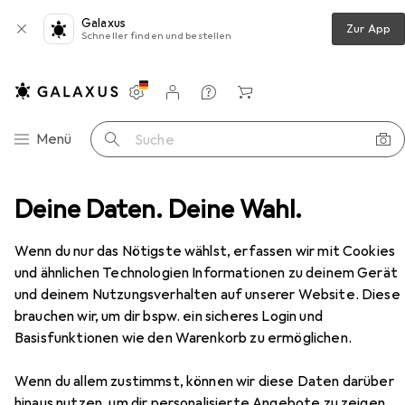
Galaxus
Zur App
Schneller finden und bestellen
Einstellungen
Kundenkonto
Vergleichslisten
Merklisten
Warenkorb
Navigation nach Kategorien
Menü
Suche
zimmer
Deine Daten. Deine Wahl.
Couchtisch + Beistelltisch
Beliani Crystal
Zubehör
Wenn du nur das Nötigste wählst, erfassen wir mit Cookies
und ähnlichen Technologien Informationen zu deinem Gerät
Beliani
Crystal
und deinem Nutzungsverhalten auf unserer Website. Diese
40 x 40 x 52 cm
brauchen wir, um dir bspw. ein sicheres Login und
Basisfunktionen wie den Warenkorb zu ermöglichen.
Wenn du allem zustimmst, können wir diese Daten darüber
hinaus nutzen, um dir personalisierte Angebote zu zeigen,