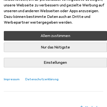
Zubehör für Beliani Crystal
unsere Webseite zu verbessern und gezielte Werbung auf
unseren und anderen Webseiten oder Apps anzuzeigen.
Hier findest du passendes Zubehör zum Produkt Beliani
Dazu können bestimmte Daten auch an Dritte und
Crystal aus der Kategorie Möbelgleiter + Schutzpuffer.
Werbepartner weitergegeben werden.
Relevanz
Allem zustimmen
Produktliste
Nur das Nötigste
Möbelgleiter + Schutzpuffer
Einstellungen
EUR
EUR
9,41
1,18
/
1Stk.
Fix-o-moll
Teppich-Gleiter
Teppichgleiter, 8 Stk.
Impressum
Datenschutzerklärung